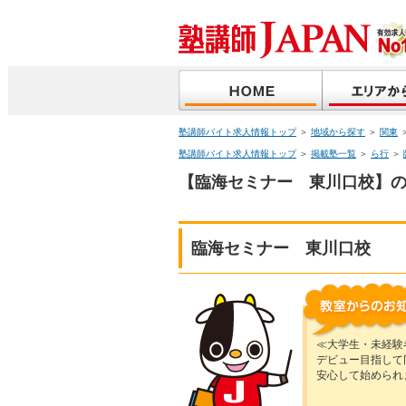
塾講師バイト求人情報トップ
＞
地域から探す
＞
関東
塾講師バイト求人情報トップ
＞
掲載塾一覧
＞
ら行
＞
【臨海セミナー 東川口校】の
臨海セミナー 東川口校
≪大学生・未経験
デビュー目指して
安心して始められ