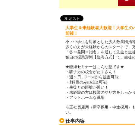
大学生＆未経験者大歓迎！大学生のパ
前後！
小・中学生を対象とした少人数集団指
多くの方が未経験からのスタートで、
「答⇒発問⇒指名」を通して先生と生
独自の授業形態【臨海方式】で、生徒の
★臨海セミナーはこんな塾です★
・駅チカの校舎がたくさん！
・週１日、1コマから担当可能
・1科目のみの担当可能
・生徒との距離が近い！
・未経験の方は授業のやり方をしっか
・アットホームな職場
※正社員雇用（新卒採用・中途採用）
い。
仕事内容