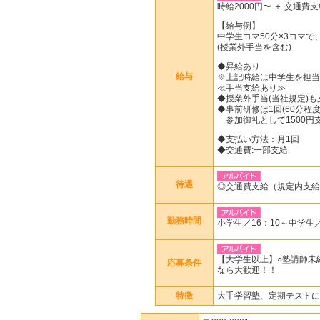
時給2000円〜 ＋ 交通費
【給与例】
中学生コマ50分×3コマで、6
(授業外手当を含む)
◆昇給あり
給与
※上記時給は中学生を担当
≪手当支給あり≫
◆授業外手当(当社規定)も
◆事前研修は1回(60分程度
参加御礼として1500円
◆支払い方法：月1回
◆交通費:一部支給
待遇
◎交通費支給（規定内支給
勤務時間
小学生／16：10～中学生
【大学生以上】○塾講師未
応募条件
なら大歓迎！！
特徴
大手学習塾、定期テストに