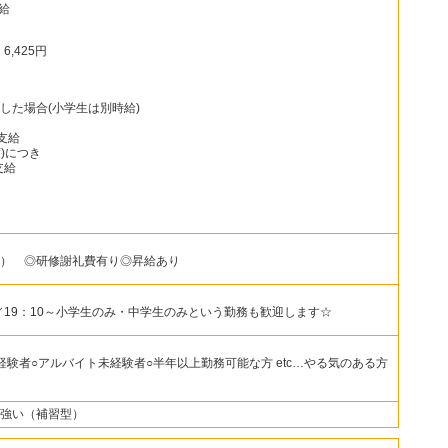
支給
,425円
した場合(小学生は別時給)
支給
)につき
支給
） ◎研修謝礼費有り◎昇給あり
／19：10～小学生のみ・中学生のみという勤務も歓迎します☆
経験者○アルバイト未経験者○半年以上勤務可能な方 etc…やる気のある方
強い（補習型）