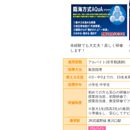
未経験でも大丈夫！楽しく研修
します！
雇用形態
アルバイト(非常勤講師)
指導方法
集団指導
教える生徒
小3～中3までの、10名未
指導学年
小学生 中学生
初めての方も安心の研修が
授業担当前…初期研修で、
授業担当後…教室研修でフ
研修制度
※新大1生(現高3生)の
り準備をし、安心してデビ
最寄駅
JR武蔵野線 東川口駅