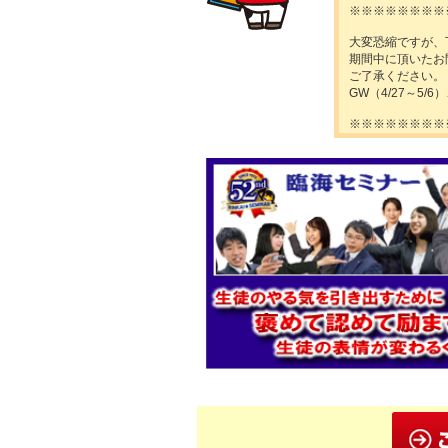
※※※※※※※※
大変恐縮ですが、
期間中に頂いたお
ご了承ください。
GW（4/27～5/6
※※※※※※※※