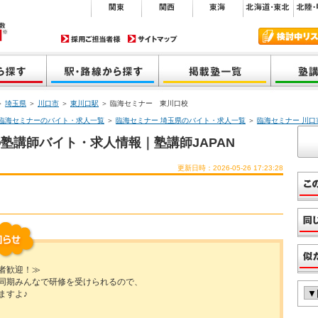
＞
埼玉県
＞
川口市
＞
東川口駅
＞ 臨海セミナー 東川口校
臨海セミナーのバイト・求人一覧
＞
臨海セミナー 埼玉県のバイト・求人一覧
＞
臨海セミナー 川
塾講師バイト・求人情報｜塾講師JAPAN
更新日時：2026-05-26 17:23:28
者歓迎！≫
同期みんなで研修を受けられるので、
ますよ♪