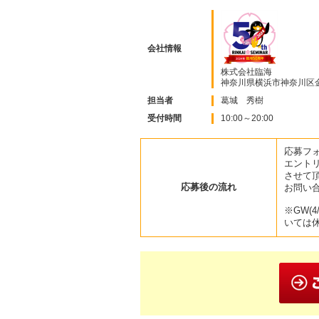
会社情報
株式会社臨海
神奈川県横浜市神奈川区金
担当者
葛城 秀樹
受付時間
10:00～20:00
応募フ
エント
させて
応募後の流れ
お問い
※GW(4
いては