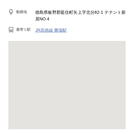
勤務地
徳島県板野郡藍住町矢上字北分82-1 テナント新
居NO.4
最寄り駅
JR高徳線 勝瑞駅