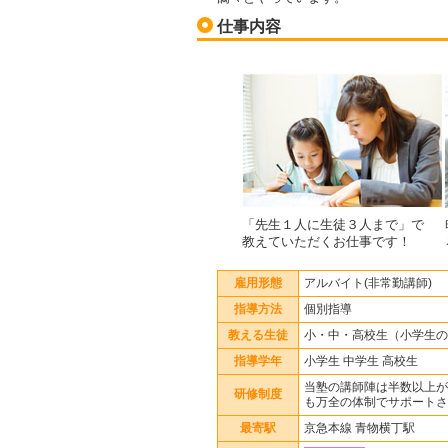
仕事内容
「先生１人に生徒３人まで」で
教えていただくお仕事です！
雇用形態
アルバイト(非常勤講師)
指導方法
個別指導
教える生徒
小・中・高校生（小学生の
指導学年
小学生 中学生 高校生
当塾の講師陣は半数以上が
研修制度
も万全の体制でサポートさ
最寄駅
京急本線 青物横丁駅