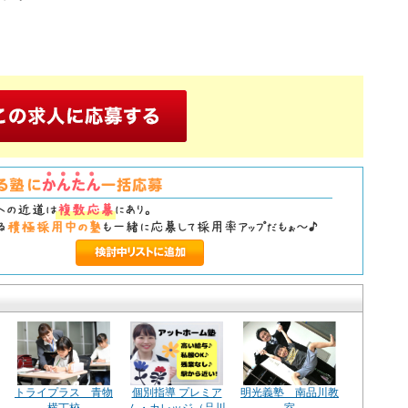
トライプラス 青物
個別指導 プレミア
明光義塾 南品川教
横丁校
ム・カレッジ（品川
室