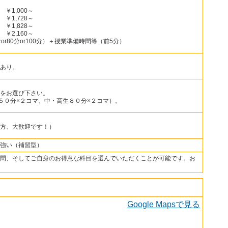
￥1,000～
￥1,728～
￥1,828～
￥2,160～
r80分or100分）＋授業準備時間等（前5分）
あり。
をお選び下さい。
学生５０分×２コマ、中・高生８０分×２コマ）。
方、大歓迎です！）
強い（補習型）
間、そしてご自身のお得意な科目を選んでいただくことが可能です。お
Google Mapsで見る