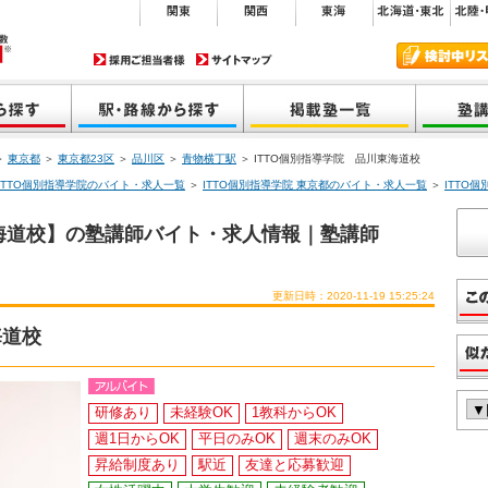
＞
東京都
＞
東京都23区
＞
品川区
＞
青物横丁駅
＞ ITTO個別指導学院 品川東海道校
ITTO個別指導学院のバイト・求人一覧
＞
ITTO個別指導学院 東京都のバイト・求人一覧
＞
ITTO
東海道校】の塾講師バイト・求人情報｜塾講師
更新日時：2020-11-19 15:25:24
海道校
研修あり
未経験OK
1教科からOK
週1日からOK
平日のみOK
週末のみOK
昇給制度あり
駅近
友達と応募歓迎