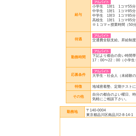
小学生 1対1 1コマ55分 
中学生 1対1 1コマ85分 
給与
中学生 1対3 1コマ85分 
高校生 1対1 1コマ85分 
※１コマ＝授業時間（50分o
待遇
交通費全額支給。昇給制度
下記より都合の良い時間帯
勤務時間
17：00〜22：00（小
応募条件
大学生・社会人（未経験の
特徴
地域密着塾、定期テストに
自分の都合のよい曜日、時
その他
気軽にご相談下さい。
〒140-0004
勤務地
東京都品川区南品川2-8-14-1