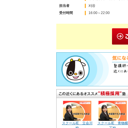
担当者
刈谷
受付時間
16:00～22:00
スクールIE 立会川
スクールIE 青物横
校
丁校