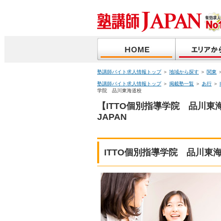
塾講師バイト求人情報トップ
＞
地域から探す
＞
関東
塾講師バイト求人情報トップ
＞
掲載塾一覧
＞
あ行
＞
学院 品川東海道校
【ITTO個別指導学院 品川
JAPAN
ITTO個別指導学院 品川東