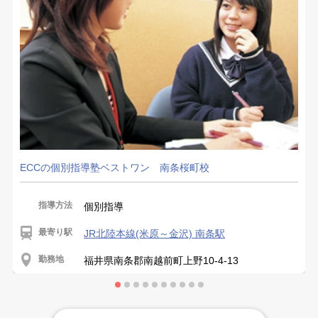
ECCの個別指導塾ベストワン 南条桜町校
指導方法
個別指導
最寄り駅
JR北陸本線(米原～金沢) 南条駅
勤務地
福井県南条郡南越前町上野10-4-13