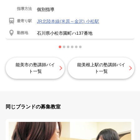
指導方法
個別指導
最寄り駅
JR北陸本線(米原～金沢) 小松駅
勤務地
石川県小松市園町ハ137番地
能美市の塾講師バイ
能美根上駅の塾講師バイ
ト一覧
ト一覧
同じブランドの募集教室