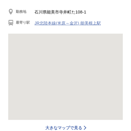
勤務地
石川県能美市寺井町た108-1
最寄り駅
JR北陸本線(米原～金沢) 能美根上駅
大きなマップで見る