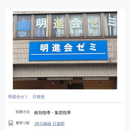
明進会ゼミ 日進校
指導方法
個別指導・集団指導
最寄り駅
JR川越線 日進駅