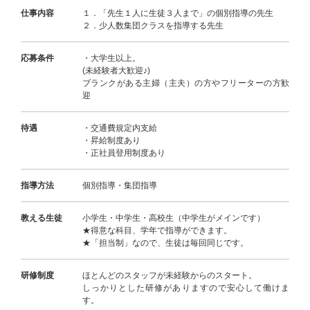
仕事内容
１．「先生１人に生徒３人まで」の個別指導の先生
２．少人数集団クラスを指導する先生
応募条件
・大学生以上。
(未経験者大歓迎♪)
ブランクがある主婦（主夫）の方やフリーターの方歓
迎
待遇
・交通費規定内支給
・昇給制度あり
・正社員登用制度あり
指導方法
個別指導・集団指導
教える生徒
小学生・中学生・高校生（中学生がメインです）
★得意な科目、学年で指導ができます。
★「担当制」なので、生徒は毎回同じです。
研修制度
ほとんどのスタッフが未経験からのスタート。
しっかりとした研修がありますので安心して働けま
す。