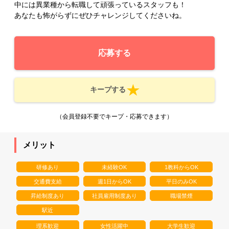
中には異業種から転職して頑張っているスタッフも！
あなたも怖がらずにぜひチャレンジしてくださいね。
応募する
キープする
（会員登録不要でキープ・応募できます）
メリット
研修あり
未経験OK
1教科からOK
交通費支給
週1日からOK
平日のみOK
昇給制度あり
社員雇用制度あり
職場禁煙
駅近
理系歓迎
女性活躍中
大学生歓迎