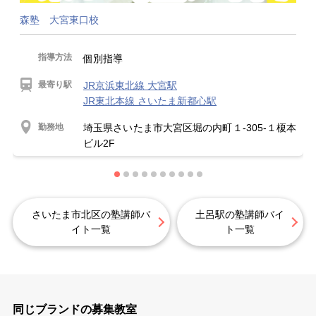
森塾 大宮東口校
指導方法
個別指導
最寄り駅
JR京浜東北線 大宮駅
JR東北本線 さいたま新都心駅
勤務地
埼玉県さいたま市大宮区堀の内町１-305-１榎本
ビル2F
さいたま市北区の塾講師バ
土呂駅の塾講師バイ
イト一覧
ト一覧
同じブランドの募集教室