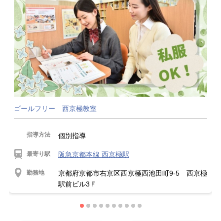
ゴールフリー 西京極教室
指導方法
個別指導
最寄り駅
阪急京都本線 西京極駅
勤務地
京都府京都市右京区西京極西池田町9-5 西京極
駅前ビル3Ｆ