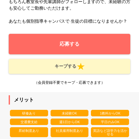
もちろん教室長や先輩講師がフォローしますので、未経験の方
も安心してご勤務いただけます。
あなたも個別指導キャンパスで 生徒の目標になりませんか？
応募する
キープする
（会員登録不要でキープ・応募できます）
メリット
研修あり
未経験OK
1教科からOK
交通費支給
週1日からOK
平日のみOK
昇給制度あり
社員雇用制度あり
英語など語学力を活か
せる