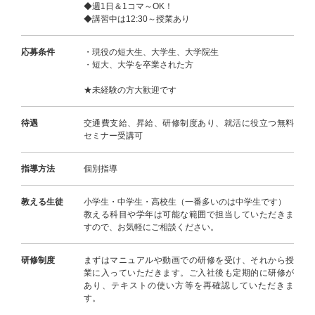
◆週1日＆1コマ～OK！
◆講習中は12:30～授業あり
応募条件
・現役の短大生、大学生、大学院生
・短大、大学を卒業された方
★未経験の方大歓迎です
待遇
交通費支給、昇給、研修制度あり、就活に役立つ無料
セミナー受講可
指導方法
個別指導
教える生徒
小学生・中学生・高校生（一番多いのは中学生です）
教える科目や学年は可能な範囲で担当していただきま
すので、お気軽にご相談ください。
研修制度
まずはマニュアルや動画での研修を受け、それから授
業に入っていただきます。ご入社後も定期的に研修が
あり、テキストの使い方等を再確認していただきま
す。