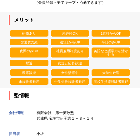
（会員登録不要でキープ・応募できます）
メリット
研修あり
未経験OK
1教科からOK
交通費支給
週1日からOK
平日のみOK
夜間のみOK
社員雇用制度あり
英語など語学力を活か
せる
駅近
友達と応募歓迎
理系歓迎
女性活躍中
大学生歓迎
未経験者歓迎
中学受験経験者歓迎
高校生指導経験者歓迎
塾情報
会社情報
有限会社 第一英数塾
兵庫県 宝塚市伊孑志１－８－１４
担当者
小坂