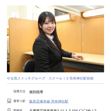
やる気スイッチグループ スクールＩＥ売布神社駅前校
指導方法
個別指導
最寄り駅
阪急宝塚本線 売布神社駅
勤務地
兵庫県宝塚市売布2-11-1-2-104 ﾋﾟﾋﾟｱめふ2