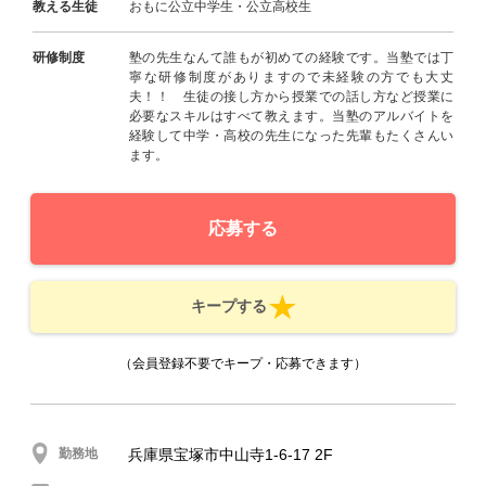
教える生徒
おもに公立中学生・公立高校生
研修制度
塾の先生なんて誰もが初めての経験です。当塾では丁
寧な研修制度がありますので未経験の方でも大丈
夫！！ 生徒の接し方から授業での話し方など授業に
必要なスキルはすべて教えます。当塾のアルバイトを
経験して中学・高校の先生になった先輩もたくさんい
ます。
応募する
キープする
（会員登録不要でキープ・応募できます）
勤務地
兵庫県宝塚市中山寺1-6-17 2F