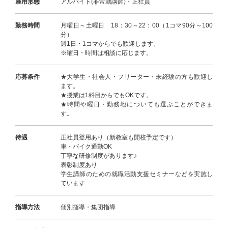
雇用形態
アルバイト(非常勤講師)・正社員
勤務時間
月曜日～土曜日 18：30～22：00（1コマ90分～100
分）
週1日・1コマからでも歓迎します。
※曜日・時間は相談に応じます。
応募条件
★大学生・社会人・フリーター・未経験の方も歓迎し
ます。
★授業は1科目からでもOKです。
★時間や曜日・勤務地についても選ぶことができま
す。
待遇
正社員登用あり（新教室も開校予定です）
車・バイク通勤OK
丁寧な研修制度があります♪
表彰制度あり
学生講師のための就職活動支援セミナーなどを実施し
ています
指導方法
個別指導・集団指導