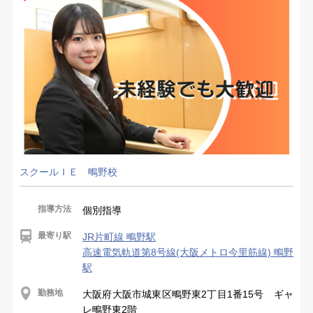
スクールＩＥ 鴫野校
指導方法
個別指導
最寄り駅
JR片町線 鴫野駅
高速電気軌道第8号線(大阪メトロ今里筋線) 鴫野
駅
勤務地
大阪府大阪市城東区鴫野東2丁目1番15号 ギャ
レ鴫野東2階