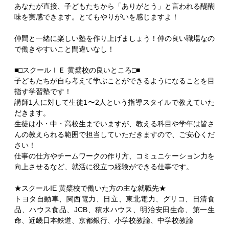
あなたが直接、子どもたちから「ありがとう」と言われる醍醐
味を実感できます。とてもやりがいを感じますよ！
仲間と一緒に楽しい塾を作り上げましょう！仲の良い職場なの
で働きやすいこと間違いなし！
■□スクールＩＥ 黄檗校の良いところ□■
子どもたちが自ら考えて学ぶことができるようになることを目
指す学習塾です！
講師1人に対して生徒1〜2人という指導スタイルで教えていた
だきます。
生徒は小・中・高校生までいますが、教える科目や学年は皆さ
んの教えられる範囲で担当していただきますので、ご安心くだ
さい！
仕事の仕方やチームワークの作り方、コミュニケーション力を
向上させるなど、就活に役立つ経験ができる仕事です。
★スクールIE 黄檗校で働いた方の主な就職先★
トヨタ自動車、関西電力、日立、東北電力、グリコ、日清食
品、ハウス食品、JCB、積水ハウス、明治安田生命、第一生
命、近畿日本鉄道、京都銀行、小学校教諭、中学校教諭