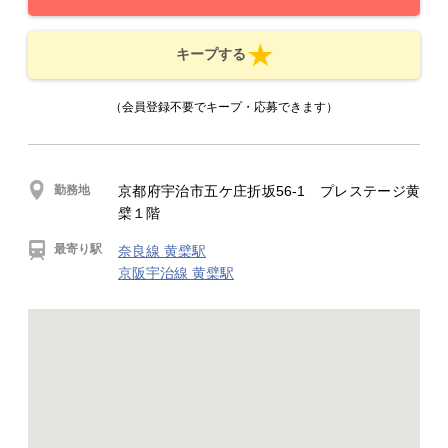
キープする
（会員登録不要でキープ・応募できます）
勤務地
京都府宇治市五ケ庄折坂56-1 プレステージ黄
檗１階
最寄り駅
奈良線 黄檗駅
京阪宇治線 黄檗駅