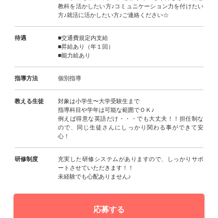
教科を活かしたい方♪コミュニケーション力を付けたい
方♪就活に活かしたい方♪ご連絡ください☆
待遇
■交通費規定内支給
■昇給あり（年１回）
■能力給あり
指導方法
個別指導
教える生徒
対象は小学生〜大学受験生まで
指導科目や学年は可能な範囲でＯＫ♪
例えば得意な英語だけ・・・でも大丈夫！！担任制な
ので、同じ生徒さんにしっかり関わる事ができて安
心！
研修制度
充実した研修システムがありますので、しっかりサポ
ートさせていただきます！！
未経験でも心配ありません♪
応募する