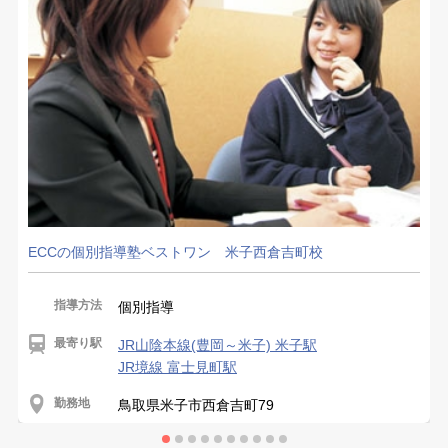
ECCの個別指導塾ベストワン 米子西倉吉町校
指導方法
個別指導
最寄り駅
JR山陰本線(豊岡～米子) 米子駅
JR境線 富士見町駅
勤務地
鳥取県米子市西倉吉町79