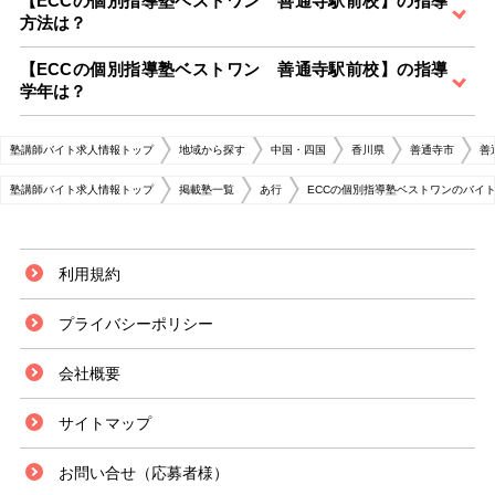
【ECCの個別指導塾ベストワン 善通寺駅前校】の指導
方法は？
【ECCの個別指導塾ベストワン 善通寺駅前校】の指導
学年は？
塾講師バイト求人情報トップ
地域から探す
中国・四国
香川県
善通寺市
善
塾講師バイト求人情報トップ
掲載塾一覧
あ行
ECCの個別指導塾ベストワンのバイ
利用規約
プライバシーポリシー
会社概要
サイトマップ
お問い合せ（応募者様）