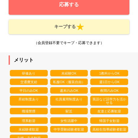
応募する
キープする
（会員登録不要でキープ・応募できます）
メリット
研修あり
未経験OK
1教科からOK
交通費支給
私服OK（服装自由）
週1日からOK
平日のみOK
週末のみOK
夜間のみOK
昇給制度あり
社員雇用制度あり
英語など語学力を活か
せる
職場禁煙
駅近
友達と応募歓迎
理系歓迎
女性活躍中
帰国子女歓迎
未経験者歓迎
中学受験経験者歓迎
高校生指導経験者歓迎
主婦・主夫歓迎