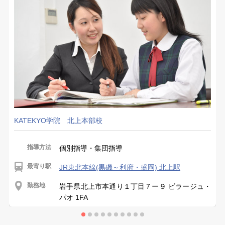
KATEKYO学院 北上本部校
指導方法
個別指導・集団指導
最寄り駅
JR東北本線(黒磯～利府・盛岡) 北上駅
勤務地
岩手県北上市本通り１丁目７ー９ ビラージュ・
パオ 1FA