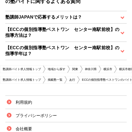
の塾バイトに関するよくある質問
塾講師JAPANで応募するメリットは？
【ECCの個別指導塾ベストワン センター南駅前校】の
指導方法は？
【ECCの個別指導塾ベストワン センター南駅前校】の
指導学年は？
塾講師バイト求人情報トップ
地域から探す
関東
神奈川県
横浜市
横浜市都
塾講師バイト求人情報トップ
掲載塾一覧
あ行
ECCの個別指導塾ベストワンのバイ
利用規約
プライバシーポリシー
会社概要