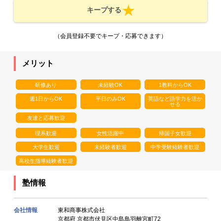
キープする
（会員登録不要でキープ・応募できます）
メリット
研修あり
未経験OK
1教科からOK
週1日からOK
平日のみOK
英語など語学力を活か
せる
友達と応募歓迎
理系歓迎
女性活躍中
帰国子女歓迎
大学生歓迎
未経験者歓迎
中学受験経験者歓迎
高校生指導経験者歓迎
塾情報
会社情報
東和商事株式会社
京都府 京都市伏見区中島鳥羽離宮町72