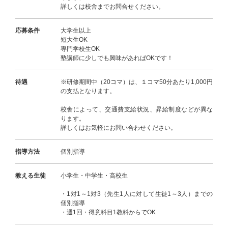
詳しくは校舎までお問合せください。
応募条件
大学生以上
短大生OK
専門学校生OK
塾講師に少しでも興味があればOKです！
待遇
※研修期間中（20コマ）は、１コマ50分あたり1,000円
の支払となります。
校舎によって、交通費支給状況、昇給制度などが異な
ります。
詳しくはお気軽にお問い合わせください。
指導方法
個別指導
教える生徒
小学生・中学生・高校生
・1対1～1対3（先生1人に対して生徒1～3人）までの
個別指導
・週1回・得意科目1教科からでOK