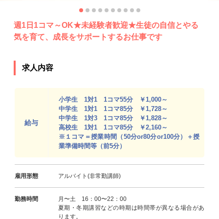
週1日1コマ～OK★未経験者歓迎★生徒の自信とやる
気を育て、成長をサポートするお仕事です
求人内容
小学生 1対1 1コマ55分 ￥1,000～
中学生 1対1 1コマ85分 ￥1,728～
中学生 1対3 1コマ85分 ￥1,828～
給与
高校生 1対1 1コマ85分 ￥2,160～
※１コマ＝授業時間（50分or80分or100分）＋授
業準備時間等（前5分）
雇用形態
アルバイト(非常勤講師)
勤務時間
月〜土 16：00〜22：00
夏期・冬期講習などの時期は時間帯が異なる場合があ
ります。