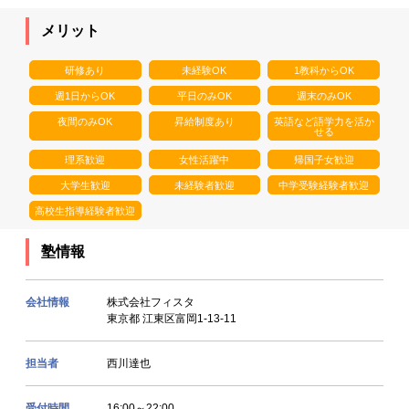
メリット
研修あり
未経験OK
1教科からOK
週1日からOK
平日のみOK
週末のみOK
夜間のみOK
昇給制度あり
英語など語学力を活か
せる
理系歓迎
女性活躍中
帰国子女歓迎
大学生歓迎
未経験者歓迎
中学受験経験者歓迎
高校生指導経験者歓迎
塾情報
会社情報
株式会社フィスタ
東京都 江東区富岡1-13-11
担当者
西川達也
受付時間
16:00～22:00