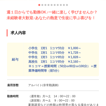
週１日からでも勤務OK♪一緒に楽しく学びませんか？
未経験者大歓迎♪あなたの熱意で生徒に学ぶ喜びを！
求人内容
小学生 1対1 1コマ55分 ￥1,000～
中学生 1対1 1コマ85分 ￥1,728～
中学生 1対3 1コマ85分 ￥1,828～
給与
高校生 1対1 1コマ85分 ￥2,160～
※１コマ＝授業時間（50分or80分or100分）＋授
業準備時間等（前5分）
雇用形態
アルバイト(非常勤講師)
勤務時間
（通常期）月〜土 14：00〜22：00
（講習期）月〜土 9：00〜22：00
夏期講習などの時期は時間帯が異なる場合がありま