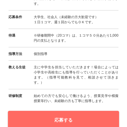
す。
応募条件
大学生、社会人（未経験の方大歓迎です）
１日１コマ、週１回からでもＯＫです。
待遇
※研修期間中（20コマ）は、１コマ５０分あたり1,000
円の支払となります。
指導方法
個別指導
教える生徒
主に中学生を担当していただきます！場合によっては
小学生や高校生にも指導を行っていただくことがあり
ます。（指導可能教科を見て、相談させて頂きま
す。）
研修制度
始めての方でも安心して働けるよう、授業見学や模擬
授業等行い、未経験の方も丁寧に指導します。
応募する