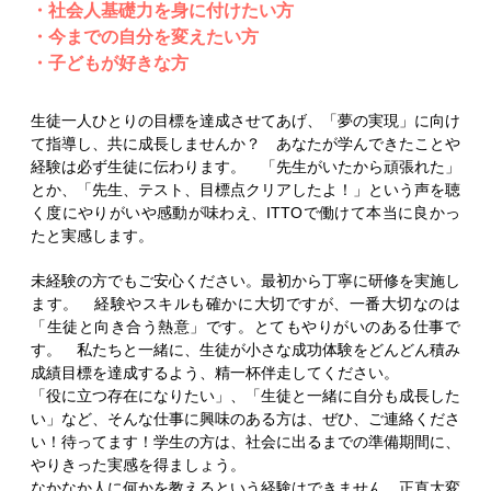
・社会人基礎力を身に付けたい方
・今までの自分を変えたい方
・子どもが好きな方
生徒一人ひとりの目標を達成させてあげ、「夢の実現」に向け
て指導し、共に成長しませんか？ あなたが学んできたことや
経験は必ず生徒に伝わります。 「先生がいたから頑張れた」
とか、「先生、テスト、目標点クリアしたよ！」という声を聴
く度にやりがいや感動が味わえ、ITTOで働けて本当に良かっ
たと実感します。
未経験の方でもご安心ください。最初から丁寧に研修を実施し
ます。 経験やスキルも確かに大切ですが、一番大切なのは
「生徒と向き合う熱意」です。とてもやりがいのある仕事で
す。 私たちと一緒に、生徒が小さな成功体験をどんどん積み
成績目標を達成するよう、精一杯伴走してください。
「役に立つ存在になりたい」、「生徒と一緒に自分も成長した
い」など、そんな仕事に興味のある方は、ぜひ、ご連絡くださ
い！待ってます！学生の方は、社会に出るまでの準備期間に、
やりきった実感を得ましょう。
なかなか人に何かを教えるという経験はできません。正直大変