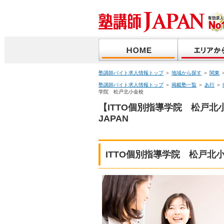
塾講師バイト求人情報トップ
＞
地域から探す
＞
関東
塾講師バイト求人情報トップ
＞
掲載塾一覧
＞
あ行
＞
学院 松戸北小金校
【ITTO個別指導学院 松戸
JAPAN
ITTO個別指導学院 松戸北