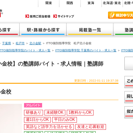
＞
千葉県
＞
松戸市
＞
北小金駅
＞ ITTO個別指導学院 松戸北小金校
ITTO個別指導学院のバイト・求人一覧
＞
ITTO個別指導学院 千葉県のバイト・求人一覧
＞
ITTO
北小金校】の塾講師バイト・求人情報｜塾講師
更新日時：2022-01-11 19:37:38
小金校
研修あり
未経験OK
1教科からOK
週1日からOK
平日のみOK
英語など語学力を活かせる
友達と応募歓迎