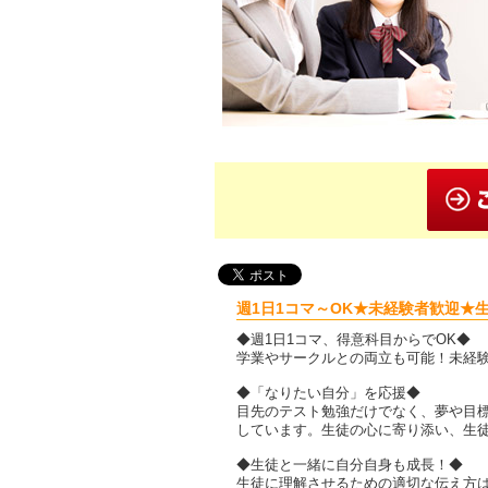
週1日1コマ～OK★未経験者歓迎★
◆週1日1コマ、得意科目からでOK◆
学業やサークルとの両立も可能！未経
◆「なりたい自分」を応援◆
目先のテスト勉強だけでなく、夢や目
しています。生徒の心に寄り添い、生
◆生徒と一緒に自分自身も成長！◆
生徒に理解させるための適切な伝え方