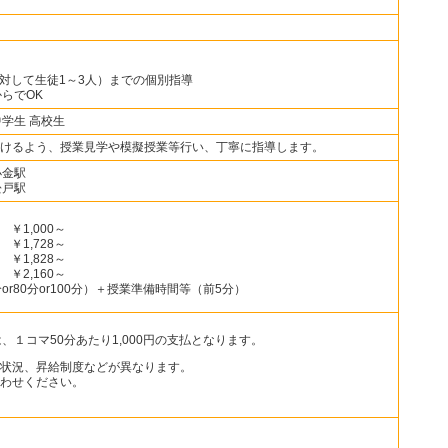
に対して生徒1～3人）までの個別指導
らでOK
中学生 高校生
けるよう、授業見学や模擬授業等行い、丁寧に指導します。
小金駅
松戸駅
￥1,000～
￥1,728～
￥1,828～
￥2,160～
r80分or100分）＋授業準備時間等（前5分）
、１コマ50分あたり1,000円の支払となります。
状況、昇給制度などが異なります。
わせください。