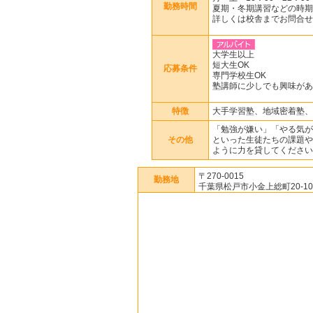
勤務時間
夏期・冬期講習などの時期
詳しくは校舎までお問合せ
大学生以上
短大生OK
応募条件
専門学校生OK
塾講師に少しでも興味があ
特徴
大手学習塾、地域密着塾、
「勉強が嫌い」「やる気が
その他
といった生徒たちの課題や
ように力を貸してください
〒270-0015
勤務地
千葉県松戸市小金上総町20‐10