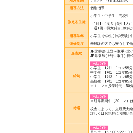
雇用形態
アルバイト(非常勤講師)
指導方法
個別指導
小学生・中学生・高校生
教える生徒
・1対1～1対3（先生1人
・週1回・得意科目1教科か
指導学年
小学生 小学生(中学受験) 
研修制度
未経験の方でも安心して働
JR常磐線(上野～取手) 北
最寄駅
JR常磐線(上野～取手) 新
小学生 1対1 1コマ55分 
中学生 1対1 1コマ85分 
給与
中学生 1対3 1コマ85分 
高校生 1対1 1コマ85分 
※１コマ＝授業時間（50分o
※研修期間中（20コマ）は
待遇
校舎によって、交通費支給
詳しくはお気軽にお問い合
月〜土 16：00〜22：00