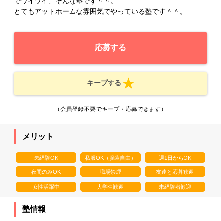
でワイワイ、そんな塾です＾＾。
とてもアットホームな雰囲気でやっている塾です＾＾。
応募する
キープする
（会員登録不要でキープ・応募できます）
メリット
未経験OK
私服OK（服装自由）
週1日からOK
夜間のみOK
職場禁煙
友達と応募歓迎
女性活躍中
大学生歓迎
未経験者歓迎
塾情報