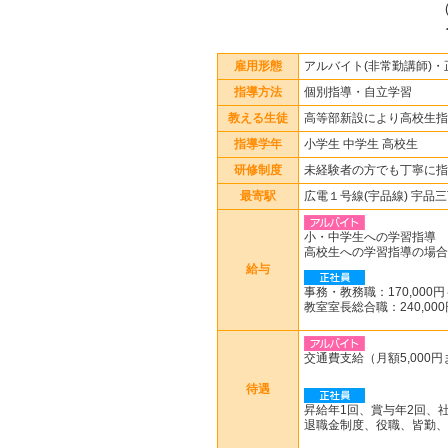
雇用形態
アルバイト(非常勤講師)・
指導方法
個別指導・自立学習
教える生徒
高等部新設により高校生指
指導学年
小学生 中学生 高校生
研修制度
未経験者の方でも丁寧に指
最寄駅
広電１号線(宇品線) 宇品
小・中学生への学習指導
高校生への学習指導の場合
給与
事務・教務職：170,000
教室室長総合職：240,0
交通費支給（月額5,000
待遇
昇給年1回、賞与年2回、
退職金制度、役職、皆勤、