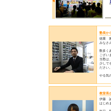
塾長か
徳重 
みなさ
数多く
ござい
当塾は
少しで
ださい
やる気
教室長
伊藤 
はじめ