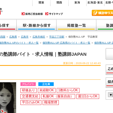
・四国
＞
広島県
＞
広島市
＞
広島市南区
＞
宇品三丁目駅
＞ 個別塾ALL-UP 宇品教室
個別塾ALL-UPのバイト・求人一覧
＞
個別塾ALL-UP 広島県のバイト・求人一覧
＞
個別塾ALL-U
】の塾講師バイト・求人情報｜塾講師JAPAN
更新日時：2026-06-22 12:40:43
研修あり
未経験OK
1教科からOK
交通費支給
私服OK（服装自由）
週1日からOK
平日のみOK
職場禁煙