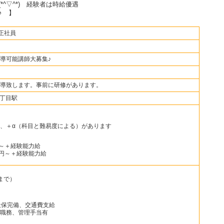
(*^▽^*) 経験者は時給優遇
♪ 】
正社員
導可能講師大募集♪
導致します。事前に研修があります。
三丁目駅
、＋α（科目と難易度による）があります
円～＋経験能力給
00円～＋経験能力給
円まで）
社保完備、交通費支給
職務、管理手当有