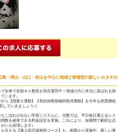
広島・岡山・山口・松山を中心に地域ど密着型の新しいカタチの
ルプ全体で全国８１教室を現在運営中！地域の方に本当に喜ばれる個
しています。
年から【残業０運動】【有給休暇積極的取得運動】を今年も絶賛継続
長していきましょう☆
おちこぼれが出ない学習システムに、当塾では、平日毎日通えるシス
時間数を確保できる料金設定を実施。これにより、短期間で劇的な点
がいも倍増します♪
とも言える【週２回月謝無料コース】も、創業から実施中。新しい事