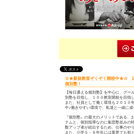
☆★新規教室ぞくぞく開校中★☆ 
個別塾！
【毎日通える個別塾】を中心に、グー
別塾を目指し、１００教室開校を目指
また、社員として働く環境も２０１０
中♪働きやすい環境で、私達と一緒に成
『個別塾』の最大のメリットである、
テムと、個別指導なのに集団塾並みの
数アップ者が続出するため、仕事のやり
また、小学５・６年生には業界でも初