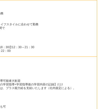
勤務
ライフスタイルに合わせて勤務
間で
：30②12：30～21：30
22：00
導可能者大歓迎
の学習指導+学習指導後の学習内容の記録】だけ
は、プラス能力給を支給いたします（社内規定による）。
も可