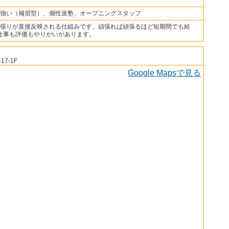
強い（補習型）、個性派塾、オープニングスタッフ
張りが直接反映される仕組みです。頑張れば頑張るほど短期間でも給
仕事も評価もやりがいがあります。
7-1F
Google Mapsで見る