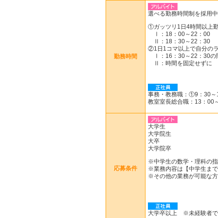
選べる勤務時間制を採用中
①ガッツリ1日4時間以上
Ⅰ：18：00～22：00
Ⅱ：18：30～22：30
②1日1コマ以上で自分の
Ⅰ：16：30～22：30の
勤務時間
Ⅱ：時間を固定せずに
事務・教務職：①9：30～18
教室室長総合職：13：00～
大学生
大学院生
大卒
大学院卒
※中学生の数学・理科の指
応募条件
※業務内容は【中学生まで
※その他の業務が可能な方
大学卒以上 ※未経験者で