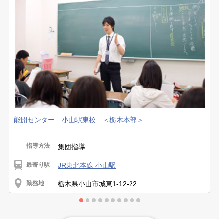
能開センター 小山駅東校 ＜栃木本部＞
指導方法
集団指導
最寄り駅
JR東北本線 小山駅
勤務地
栃木県小山市城東1-12-22