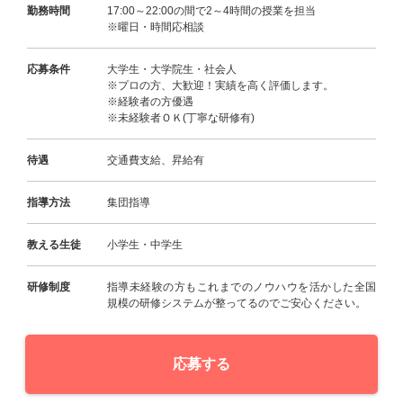
勤務時間
17:00～22:00の間で2～4時間の授業を担当
※曜日・時間応相談
応募条件
大学生・大学院生・社会人
※プロの方、大歓迎！実績を高く評価します。
※経験者の方優遇
※未経験者ＯＫ(丁寧な研修有)
待遇
交通費支給、昇給有
指導方法
集団指導
教える生徒
小学生・中学生
研修制度
指導未経験の方もこれまでのノウハウを活かした全国
規模の研修システムが整ってるのでご安心ください。
応募する