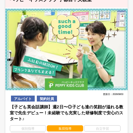
更新日：2026/08/03
アルバイト
契約社員
【子ども英会話講師】週2日〜◎子ども達の笑顔が溢れる教
室で先生デビュー！未経験でも充実した研修制度で安心のス
タート♪
個別指導
集団指導
自立学習