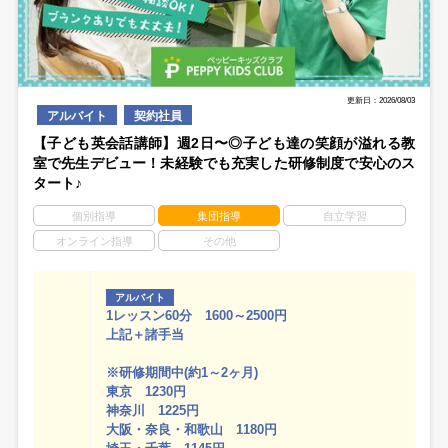
更新日：2026/08/03
アルバイト
契約社員
【子ども英会話講師】週2日〜◎子ども達の笑顔が溢れる教
室で先生デビュー！未経験でも充実した研修制度で安心のス
タート♪
個別指導
集団指導
自立学習
オンライン指導
その他
アルバイト
1レッスン60分 1600～2500円
上記＋諸手当
※研修期間中(約1～2ヶ月)
東京 1230円
神奈川 1225円
大阪・奈良・和歌山 1180円