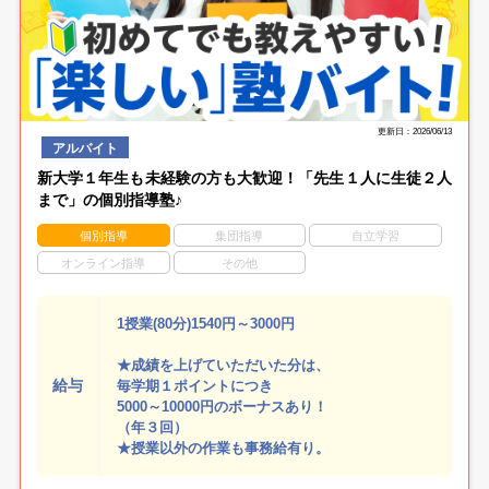
更新日：2026/06/13
アルバイト
新大学１年生も未経験の方も大歓迎！「先生１人に生徒２人
まで」の個別指導塾♪
個別指導
集団指導
自立学習
オンライン指導
その他
1授業(80分)1540円～3000円
★成績を上げていただいた分は、
給与
毎学期１ポイントにつき
5000～10000円のボーナスあり！
（年３回）
★授業以外の作業も事務給有り。