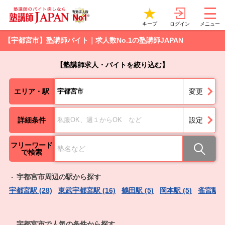
ログイン
キープ
メニュー
【宇都宮市】塾講師バイト｜求人数No.1の塾講師JAPAN
【塾講師求人・バイトを絞り込む】
エリア・駅
宇都宮市
変更
詳細条件
私服OK、週１からOK など
設定
フリーワード
で検索
宇都宮市周辺の駅から探す
宇都宮駅 (28)
東武宇都宮駅 (16)
鶴田駅 (5)
岡本駅 (5)
雀宮駅 (
宇都宮市で人気の条件から探す