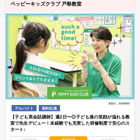
ペッピーキッズクラブ 戸祭教室
更新日：2026/08/03
アルバイト
契約社員
【子ども英会話講師】週2日〜◎子ども達の笑顔が溢れる教
室で先生デビュー！未経験でも充実した研修制度で安心のス
タート♪
個別指導
集団指導
自立学習