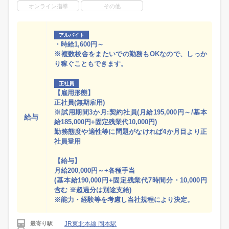
オンライン指導
その他
アルバイト
・時給1,600円～
※複数校舎をまたいでの勤務もOKなので、しっか
り稼ぐこともできます。
正社員
【雇用形態】
正社員(無期雇用)
※試用期間3か月:契約社員(月給195,000円～/基本
給与
給185,000円+固定残業代10,000円)
勤務態度や適性等に問題がなければ4か月目より正
社員登用
【給与】
月給200,000円～+各種手当
(基本給190,000円+固定残業代7時間分・10,000円
含む ※超過分は別途支給)
※能力・経験等を考慮し当社規程により決定。
JR東北本線 岡本駅
最寄り駅