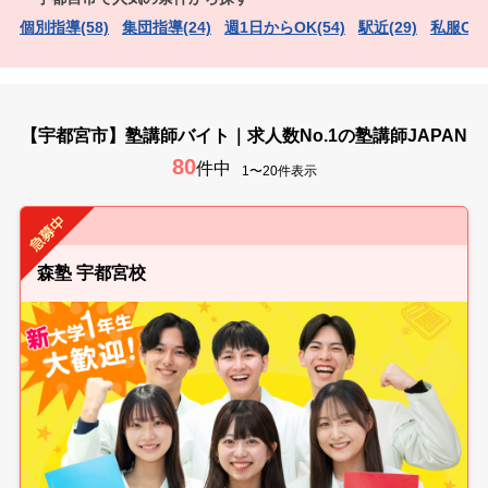
個別指導(58)
集団指導(24)
週1日からOK(54)
駅近(29)
私服OK
【宇都宮市】塾講師バイト｜求人数No.1の塾講師JAPAN
80
件中
1〜20件表示
森塾 宇都宮校