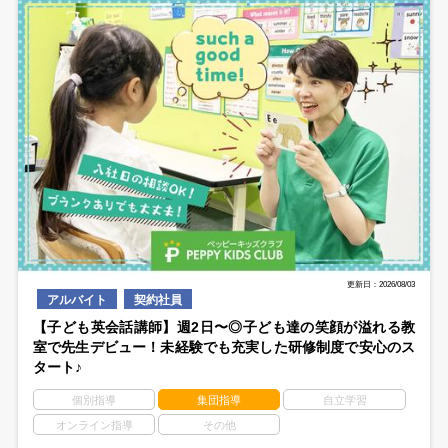
更新日：2026/08/03
アルバイト
契約社員
【子ども英会話講師】週2日〜◎子ども達の笑顔が溢れる教
室で先生デビュー！未経験でも充実した研修制度で安心のス
タート♪
個別指導
集団指導
自立学習
オンライン指導
その他