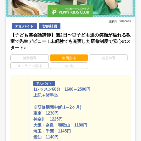
更新日：2026/08/03
アルバイト
契約社員
【子ども英会話講師】週2日〜◎子ども達の笑顔が溢れる教
室で先生デビュー！未経験でも充実した研修制度で安心のス
タート♪
個別指導
集団指導
自立学習
オンライン指導
その他
アルバイト
1レッスン60分 1600～2500円
上記＋諸手当
※研修期間中(約1～2ヶ月)
東京 1230円
神奈川 1225円
大阪・奈良・和歌山 1180円
埼玉・千葉 1145円
愛知 1140円