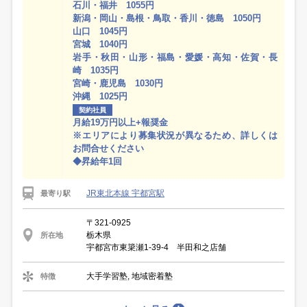
石川・福井 1055円
新潟・岡山・島根・鳥取・香川・徳島 1050円
山口 1045円
宮城 1040円
岩手・秋田・山形・福島・愛媛・高知・佐賀・長
崎 1035円
宮崎・鹿児島 1030円
沖縄 1025円
契約社員
月給19万円以上+報奨金
※エリアにより募集状況が異なるため、詳しくは
お問合せください
◆昇給年1回
JR東北本線 宇都宮駅
最寄り駅
〒321-0925
栃木県
所在地
宇都宮市東簗瀬1-39-4 半田和之店舗
大手学習塾, 地域密着塾
特徴