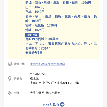
新潟・岡山・島根・鳥取・香川・徳島 1050円
山口 1045円
宮城 1040円
岩手・秋田・山形・福島・愛媛・高知・佐賀・長
崎 1035円
宮崎・鹿児島 1030円
沖縄 1025円
契約社員
月給19万円以上+報奨金
※エリアにより募集状況が異なるため、詳しくは
お問合せください
◆昇給年1回
東武宇都宮線 東武宇都宮駅
最寄り駅
〒320-0058
栃木県
所在地
宇都宮市 上戸祭町字追越3014-3 2階
大手学習塾, 地域密着塾
特徴
もっと見る