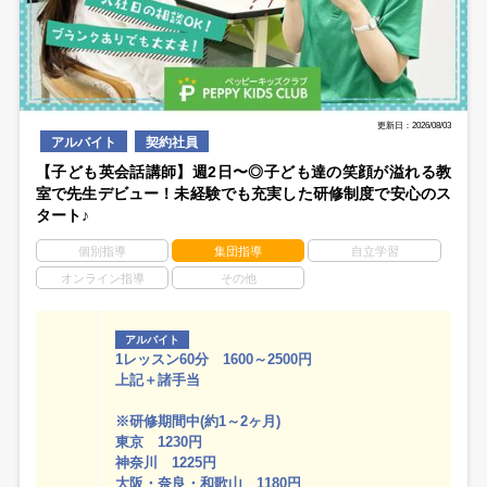
更新日：2026/08/03
アルバイト
契約社員
【子ども英会話講師】週2日〜◎子ども達の笑顔が溢れる教
室で先生デビュー！未経験でも充実した研修制度で安心のス
タート♪
個別指導
集団指導
自立学習
オンライン指導
その他
アルバイト
1レッスン60分 1600～2500円
上記＋諸手当
※研修期間中(約1～2ヶ月)
東京 1230円
神奈川 1225円
大阪・奈良・和歌山 1180円