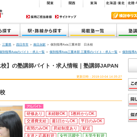
＞
三重県
＞
四日市市
＞
南日永駅
＞ 個別指導Axis三重本部 日永校
個別指導Axisのバイト・求人一覧
＞
個別指導Axis三重本部 三重県のバイト・求人一覧
＞
個別指導A
永校】の塾講師バイト・求人情報｜塾講師JAPAN
更新日時：2019-10-04 14:35:27
永校
研修あり
未経験OK
1教科からOK
交通費支給
週1日からOK
平日のみOK
夜間のみOK
昇給制度あり
駅近
友達と応募歓迎
女性活躍中
大学生歓迎