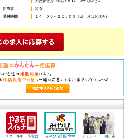
大阪府北区中崎西1-5-14 WAO第2ビル
担当者
河原
受付時間
１４：００～２２：００（日・月はお休み）
スクールIE 小古曽
みやび個別指導学
アミティー 四日市