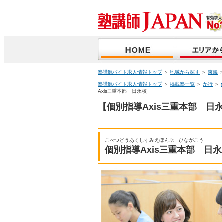
塾講師バイト求人情報トップ
＞
地域から探す
＞
東海
塾講師バイト求人情報トップ
＞
掲載塾一覧
＞
か行
＞
Axis三重本部 日永校
【個別指導Axis三重本部 日
こべつどうあくしすみえほんぶ ひながこう
個別指導Axis三重本部 日