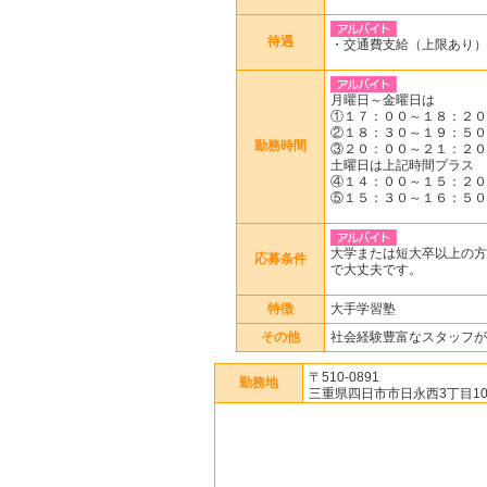
待遇
・交通費支給（上限あり）
月曜日～金曜日は
①１７：００～１８：２０
②１８：３０～１９：５０
勤務時間
③２０：００～２１：２０
土曜日は上記時間プラス
④１４：００～１５：２０
⑤１５：３０～１６：５０
大学または短大卒以上の方
応募条件
で大丈夫です。
特徴
大手学習塾
その他
社会経験豊富なスタッフが
〒510-0891
勤務地
三重県四日市市日永西3丁目10-