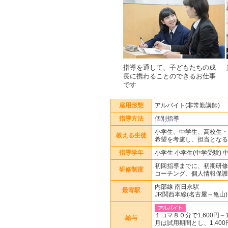
指導を通して、子どもたちの成
長に携わることのできるお仕事
です
雇用形態
アルバイト(非常勤講師)
指導方法
個別指導
小学生、中学生、高校生・
教える生徒
希望を考慮し、担当となる
指導学年
小学生 小学生(中学受験) 
初回指導までに、初期研修
研修制度
コーチング、個人情報保護
内部線 南日永駅
最寄駅
JR関西本線(名古屋～亀山)
１コマ８０分で1,600円
給与
月は試用期間とし、1,40