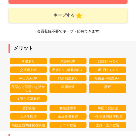
キープする
（会員登録不要でキープ・応募できます）
メリット
研修あり
未経験OK
1教科からOK
交通費支給
私服OK（服装自由）
週1日からOK
平日のみOK
昇給制度あり
社員雇用制度あり
英語など語学力を活か
職場禁煙
駅近
せる
友達と応募歓迎
理系歓迎
女性活躍中
帰国子女歓迎
大学生歓迎
未経験者歓迎
中学受験経験者歓迎
高校生指導経験者歓迎
シニア歓迎
主婦・主夫歓迎