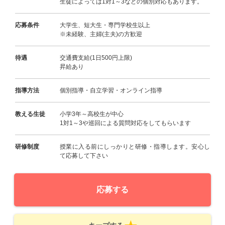
生徒によっては1対1～3などの個別対応もあります。
応募条件
大学生、短大生・専門学校生以上
※未経験、主婦(主夫)の方歓迎
待遇
交通費支給(1日500円上限)
昇給あり
指導方法
個別指導・自立学習・オンライン指導
教える生徒
小学3年～高校生が中心
1対1～3や巡回による質問対応をしてもらいます
研修制度
授業に入る前にしっかりと研修・指導します。安心し
て応募して下さい
応募する