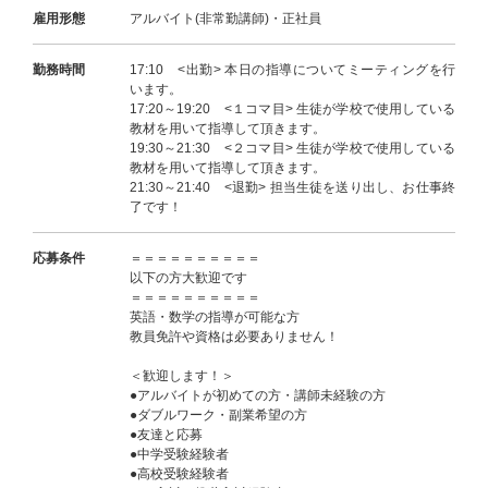
雇用形態
アルバイト(非常勤講師)・正社員
勤務時間
17:10 <出勤> 本日の指導についてミーティングを行
います。
17:20～19:20 <１コマ目> 生徒が学校で使用している
教材を用いて指導して頂きます。
19:30～21:30 <２コマ目> 生徒が学校で使用している
教材を用いて指導して頂きます。
21:30～21:40 <退勤> 担当生徒を送り出し、お仕事終
了です！
応募条件
＝＝＝＝＝＝＝＝＝＝
以下の方大歓迎です
＝＝＝＝＝＝＝＝＝＝
英語・数学の指導が可能な方
教員免許や資格は必要ありません！
＜歓迎します！＞
●アルバイトが初めての方・講師未経験の方
●ダブルワーク・副業希望の方
●友達と応募
●中学受験経験者
●高校受験経験者