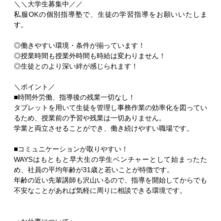
＼＼大学生募集中／／
私服OKの個別指導塾で、生徒の学習指導をお願いいたしま
す。
◎働きやすい環境・条件が揃っています！
◎授業時間も授業外時間も時給は変わりません！
◎生徒とのより深い絆が感じられます！
＼ポイント／
■時間外労働、指導後の残業一切なし！
タブレットを用いて生徒を管理し事務作業の効率化を図ってい
るため、授業前の予習や残業は一切ありません。
学業と両立させることができ、働き続けやすい職場です。
■コミュニケーションが取りやすい！
WAYSはもともと早大生の学生ベンチャーとして始まったた
め、社員の平均年齢が31歳と若いことが特徴です。
年齢の近い先輩講師も沢山いるので、指導を開始してからでも
不安なことがあれば気軽に周りに相談できる環境です。