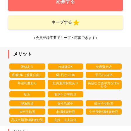
応募する
キープする
（会員登録不要でキープ・応募できます）
メリット
研修あり
未経験OK
交通費支給
私服OK（服装自由）
週1日からOK
平日のみOK
昇給制度あり
社員雇用制度あり
英語など語学力を活か
せる
駅近
友達と応募歓迎
理系歓迎
女性活躍中
帰国子女歓迎
大学生歓迎
未経験者歓迎
中学受験経験者歓迎
高校生指導経験者歓迎
主婦・主夫歓迎