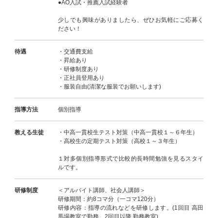
●AO入試・推薦入試経験者
少しでも興味がありましたら、ぜひお気軽にご応募く
ださい！
待遇
・交通費支給
・昇給あり
・研修制度あり
・正社員登用あり
・服装自由(清潔な服装でお願いします)
指導方法
個別指導
教える生徒
・中高一貫校生テスト対策（中高一貫校１～６年生）
・高校生の定期テスト対策（高校１～３年生）
１対多個別指導形式で比較的長時間勉強を見るスタイ
ルです。
研修制度
＜アルバイト講師、社会人講師＞
研修期間：約8コマ分（一コマ120分）
研修内容：指導の流れなどを研修します。(1回目 高田
馬場教室で勤務、2回目以降 勤務教室)