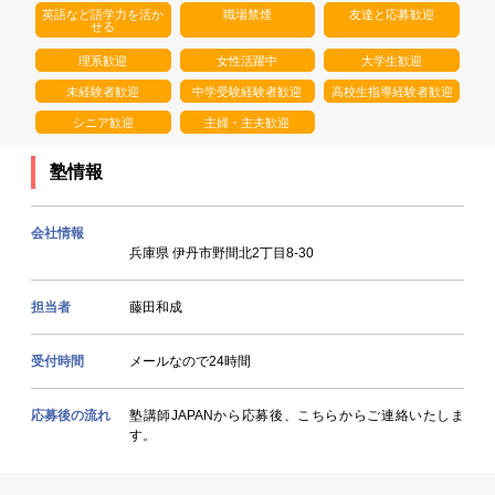
英語など語学力を活か
職場禁煙
友達と応募歓迎
せる
理系歓迎
女性活躍中
大学生歓迎
未経験者歓迎
中学受験経験者歓迎
高校生指導経験者歓迎
シニア歓迎
主婦・主夫歓迎
塾情報
会社情報
兵庫県 伊丹市野間北2丁目8-30
担当者
藤田和成
受付時間
メールなので24時間
応募後の流れ
塾講師JAPANから応募後、こちらからご連絡いたしま
す。