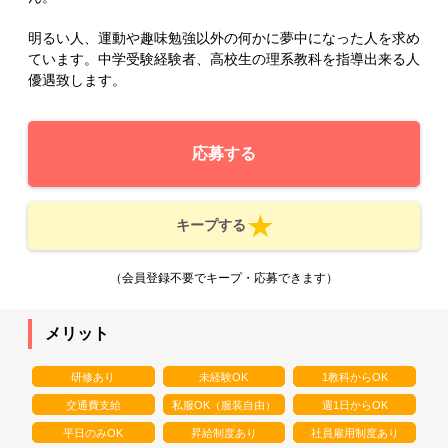
明るい人、運動や趣味勉強以外の何かに夢中になった人を求め
ています。中学受験経験者、高校生の理系教科を指導出来る人
優遇致します。
応募する
キープする
（会員登録不要でキープ・応募できます）
メリット
研修あり
未経験OK
1教科からOK
交通費支給
私服OK（服装自由）
週1日からOK
平日のみOK
昇給制度あり
社員雇用制度あり