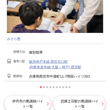
みそら塾
指導方法
個別指導
最寄り駅
阪急神戸本線 西宮北口駅
JR東海道本線(大阪～神戸) 西宮駅
勤務地
兵庫県西宮市中屋町11-7岡田ハイツ201
伊丹市の塾講師バイ
武庫之荘駅の塾講師バイ
ト一覧
ト一覧