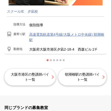
スクールIE 夕凪校
指導方法
個別指導
最寄り駅
高速電気軌道第4号線(大阪メトロ中央線) 朝潮橋
駅
勤務地
大阪府大阪市港区夕凪2-18-4 西森ビル２F
大阪市港区の塾講師バイ
朝潮橋駅の塾講師バイ
ト一覧
ト一覧
同じブランドの募集教室