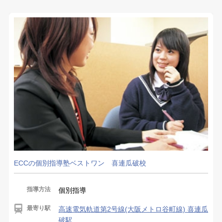
ECCの個別指導塾ベストワン 喜連瓜破校
指導方法
個別指導
最寄り駅
高速電気軌道第2号線(大阪メトロ谷町線) 喜連瓜
破駅