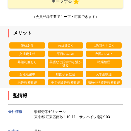
キープする
（会員登録不要でキープ・応募できます）
メリット
研修あり
未経験OK
1教科からOK
交通費支給
平日のみOK
夜間のみOK
昇給制度あり
英語など語学力を活か
職場禁煙
せる
女性活躍中
帰国子女歓迎
大学生歓迎
未経験者歓迎
中学受験経験者歓迎
高校生指導経験者歓迎
塾情報
会社情報
砂町秀栄ゼミナール
東京都 江東区南砂1-10-11 サンハイツ南砂103