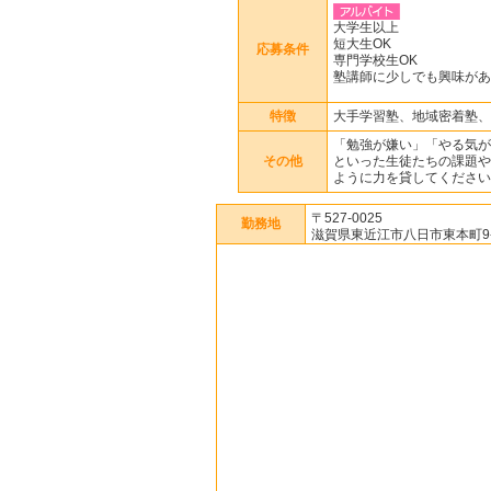
大学生以上
短大生OK
応募条件
専門学校生OK
塾講師に少しでも興味があ
特徴
大手学習塾、地域密着塾、
「勉強が嫌い」「やる気が
その他
といった生徒たちの課題や
ように力を貸してください
〒527-0025
勤務地
滋賀県東近江市八日市東本町9-1