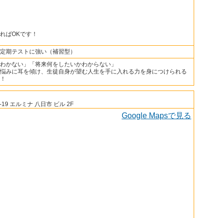
ればOKです！
定期テストに強い（補習型）
わかない」「将来何をしたいかわからない」
悩みに耳を傾け、生徒自身が望む人生を手に入れる力を身につけられる
！
9 エルミナ 八日市 ビル 2F
Google Mapsで見る