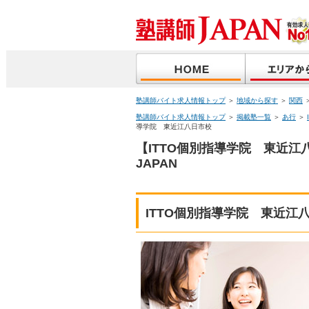
塾講師バイト求人情報トップ
＞
地域から探す
＞
関西
塾講師バイト求人情報トップ
＞
掲載塾一覧
＞
あ行
＞
導学院 東近江八日市校
【ITTO個別指導学院 東近
JAPAN
ITTO個別指導学院 東近江