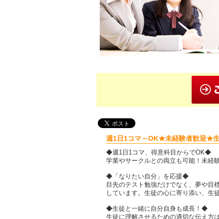
週1日1コマ～OK★未経験者歓迎★
◆週1日1コマ、得意科目からでOK◆
学業やサークルとの両立も可能！未経
◆「なりたい自分」を応援◆
目先のテスト勉強だけでなく、夢や目
しています。生徒の心に寄り添い、生
◆生徒と一緒に自分自身も成長！◆
生徒に理解させるための適切な伝え方