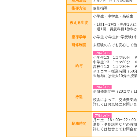
雇用形態
アルバイト(非常勤講師)
指導方法
個別指導
小学生・中学生・高校生
教える生徒
・1対1～1対3（先生1人
・週1回・得意科目1教科か
指導学年
小学生 小学生(中学受験) 
研修制度
未経験の方でも安心して働
小学生1:3 1コマ80分 ￥1
中学生1:3 1コマ80分 ￥1
給与
高校生1:3 1コマ80分 ￥2
※１コマ＝授業時間（50分or
※給与には最大10分の授
※研修期間中（20コマ）は
待遇
校舎によって、交通費支給
詳しくはお気軽にお問い合
月〜土 16：00〜22：00
勤務時間
夏期・冬期講習などの時期
詳しくは校舎までお問合せ