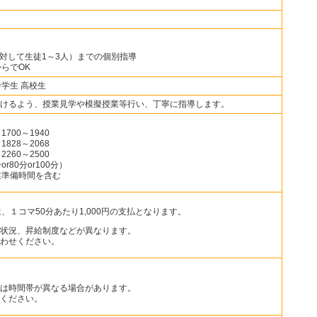
に対して生徒1～3人）までの個別指導
らでOK
中学生 高校生
けるよう、授業見学や模擬授業等行い、丁寧に指導します。
700～1940
828～2068
260～2500
80分or100分）
業準備時間を含む
、１コマ50分あたり1,000円の支払となります。
状況、昇給制度などが異なります。
わせください。
は時間帯が異なる場合があります。
ください。