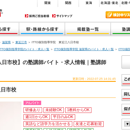
＞
滋賀県
＞
東近江市
＞ ITTO個別指導学院 東近江八日市校
ITTO個別指導学院のバイト・求人一覧
＞
ITTO個別指導学院 滋賀県のバイト・求人一覧
＞
ITTO
江八日市校】の塾講師バイト・求人情報｜塾講師
更新日時：2022-07-25 14:31:45
八日市校
研修あり
未経験OK
1教科からOK
週1日からOK
平日のみOK
英語など語学力を活かせる
友達と応募歓迎