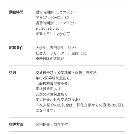
勤務時間
通常時間割（1コマ60分）
平日17：00−21：30
講習時間割（1コマ90分）
9：20−21：30
※週１日1コマから可
応募条件
大学生、専門学生、短大生
社会人、フリーター、主婦（夫）
※未経験の方歓迎
待遇
交通費全額＋授業準備・報告手当支給。
年に2回昇給制度あり。
【面接時履歴書不要】
正社員登用あり
充実の研修制度あり
友人紹介お礼金支給制度あり
※友人紹介のお礼金は、募集企業からの直接のお渡し
になります。
指導方法
個別指導・自立学習