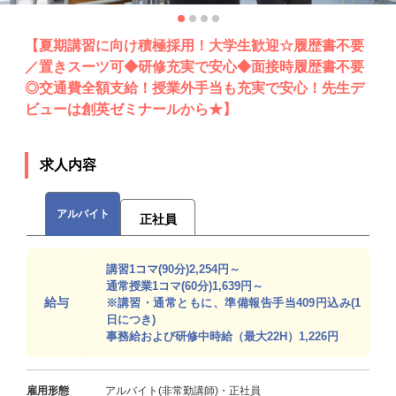
【夏期講習に向け積極採用！大学生歓迎☆履歴書不要
／置きスーツ可◆研修充実で安心◆面接時履歴書不要
◎交通費全額支給！授業外手当も充実で安心！先生デ
ビューは創英ゼミナールから★】
求人内容
アルバイト
正社員
講習1コマ(90分)2,254円～
通常授業1コマ(60分)1,639円～
給与
※講習・通常ともに、準備報告手当409円込み(1
日につき)
事務給および研修中時給（最大22H）1,226円
雇用形態
アルバイト(非常勤講師)・正社員