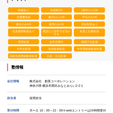
研修あり
未経験OK
1教科からOK
交通費支給
週1日からOK
平日のみOK
週末のみOK
夜間のみOK
昇給制度あり
社員雇用制度あり
英語など語学力を活か
友達と応募歓迎
せる
理系歓迎
女性活躍中
帰国子女歓迎
大学生歓迎
未経験者歓迎
中学受験経験者歓迎
高校生指導経験者歓迎
主婦・主夫歓迎
塾情報
会社情報
株式会社 創英コーポレーション
神奈川県 横浜市西区みなとみらい2-2-1
担当者
採用担当
受付時間
月〜土 10：00～22：00※webエントリーは24時間受付