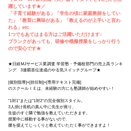
躍しています★／
「子育て経験がある」「学生の頃に家庭教師をしてい
た」「教育に興味がある」「教えるのが上手いと言わ
れる」etc
1つでもあてはまる方はご活躍いただけます♪
ブランクがあっても、研修や模擬授業をしっかり行う
ので安心です★
★日経MJサービス業調査 学習塾・予備校部門の売上高ランキ
ング 3連覇首位達成のやる気スイッチグループ★
[個別指導]×[担任制]×[専用テキスト完備]
のスクールＩＥは、未経験の方にも塾講師が始めやすい！
"1対1"または"1対2"の完全個別スタイル。
3人掛け長机の真ん中に先生が座り、
生徒のすぐ隣で勉強を教えていただきます。
授業中に移動する事がないので、
腰を据えてじっくりと教えていただく事ができますよ！