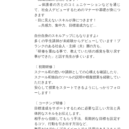
→保護者の方とのコミュニケーションなどを通じ
て、社会人デビューするためのマナーや基礎が身につ
きます
・目に見えないスキルが身につきます！
→共感力、集中力、目標達成力など…
自分自身のスキルアップにもなりますよ♪
多くの学生講師が未経験からデビューしています！ブ
ランクのある社会人・主婦（夫）層の方も、
「研修を重ねる事で、教えていた頃の感覚を取り戻す
事ができた」と話す先生が多くいます。
〔 初期研修 〕
スクールIEの想いや講師としての心構えを確認したり、
スクールIE独自のツールの説明や模擬授業を経験してい
ただきます。
安心して授業をスタートできるようにしっかりフォロ
ーします！
〔 コーチング研修 〕
目標達成をサポートするために必要な正しい方法と具
体的なスキルをお伝えします。
相手から信頼してもらう手法、長期的な目標を設定す
るコツ、行動を引き出す方法など、