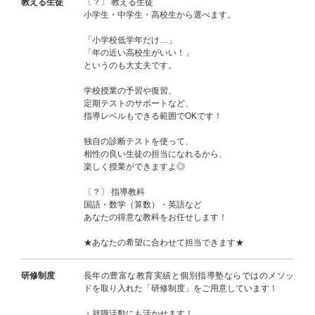
教える生徒
〔？〕 教える生徒
小学生・中学生・高校生から選べます。
「小学校低学年だけ…」
「年の近い高校生がいい！」
というのも大丈夫です。
学校授業の予習や復習、
定期テストのサポートなど、
指導レベルもできる範囲でOKです！
独自の診断テストを使って、
相性の良い生徒の担当になれるから、
楽しく授業ができますよ◎
〔？〕 指導教科
国語・数学（算数）・英語など
あなたの得意な教科をお任せします！
★あなたの希望に合わせて担当できます★
研修制度
長年の豊富な教育実績と個別指導塾ならではのメソッ
ドを取り入れた「研修制度」をご用意しています！
・就職活動にも活かせます！