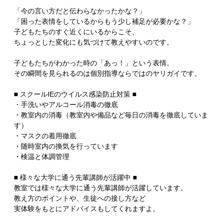
「今の言い方だと伝わらなかったかな？」
「困った表情をしているからもう少し補足が必要かな？」
子どもたちのすぐ近くにいるからこそ、
ちょっとした変化にも気づけて教えやすいのです。
子どもたちがわかった時の「あっ！」という表情。
その瞬間を見られるのは個別指導ならではのヤリガイです。
■ スクールIEのウイルス感染防止対策 ■
・手洗いやアルコール消毒の徹底
・教室内の消毒（教室内や備品など毎日の消毒を徹底していま
す）
・マスクの着用徹底
・随時室内の換気を行っています
・検温と体調管理
■ 様々な大学に通う先輩講師が活躍中 ■
教室では様々な大学に通う先輩講師が活躍しています。
教え方のポイントや、生徒への接し方など
実体験をもとにアドバイスもしてくれますよ。