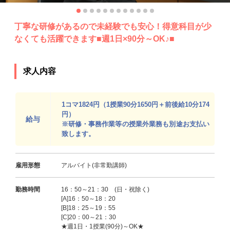
丁寧な研修があるので未経験でも安心！得意科目が少
なくても活躍できます■週1日×90分～OK♪■
求人内容
1コマ1824円（1授業90分1650円＋前後給10分174
円）
給与
※研修・事務作業等の授業外業務も別途お支払い
致します。
雇用形態
アルバイト(非常勤講師)
勤務時間
16：50～21：30 (日・祝除く)
[A]16：50～18：20
[B]18：25～19：55
[C]20：00～21：30
★週1日・1授業(90分)～OK★