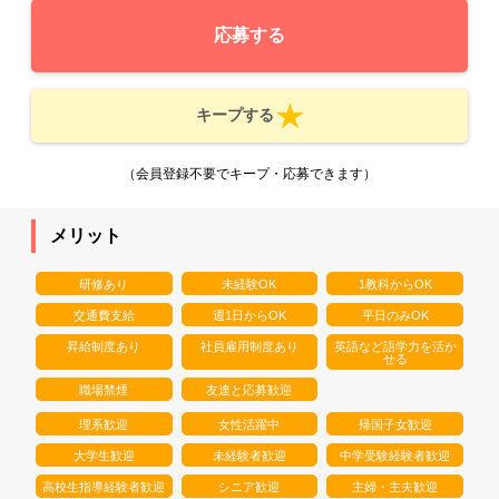
応募する
キープする
（会員登録不要でキープ・応募できます）
メリット
研修あり
未経験OK
1教科からOK
交通費支給
週1日からOK
平日のみOK
昇給制度あり
社員雇用制度あり
英語など語学力を活か
せる
職場禁煙
友達と応募歓迎
理系歓迎
女性活躍中
帰国子女歓迎
大学生歓迎
未経験者歓迎
中学受験経験者歓迎
高校生指導経験者歓迎
シニア歓迎
主婦・主夫歓迎