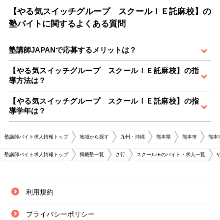
【やる気スイッチグループ スクールＩＥ託麻校】の
塾バイトに関するよくある質問
塾講師JAPANで応募するメリットは？
【やる気スイッチグループ スクールＩＥ託麻校】の指
導方法は？
【やる気スイッチグループ スクールＩＥ託麻校】の指
導学年は？
塾講師バイト求人情報トップ
地域から探す
九州・沖縄
熊本県
熊本市
熊本
塾講師バイト求人情報トップ
掲載塾一覧
さ行
スクールIEのバイト・求人一覧
利用規約
プライバシーポリシー