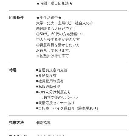
★時間・曜日応相談★
応募条件
★学生活躍中★
大学・短大・主婦(夫)・社会人の方
未経験者も大歓迎です!!
◎50代、60代の方も活躍中！
◎人と接する事が好きな方
◎得意科目を活かしたい方
お待ちしております。
※他塾掛け持ち不可
待遇
■交通費規定内支給
■昇給制度有
■社員登用制度有
■私服通勤可能
■のれん分け制度あり
→独立支援のサポート♪
■就活応援セミナーあり
■自転車・バイク通勤可（駐車場あり）
指導方法
個別指導