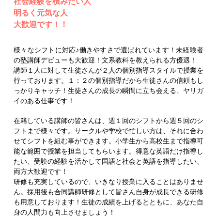
社会経験を積みたい人
明るく元気な人
大歓迎です！！
様々なシフトに対応♪働きやすさで選ばれています！未経験者
の塾講師デビューも大歓迎！文系教科を教えられる方優遇！
講師１人に対して生徒さんが２人の個別指導スタイルで授業を
行っております。１：２の個別指導だから生徒さんの信頼もし
っかりキャッチ！生徒さんの成長の瞬間に立ち会える、ヤリガ
イのある仕事です！
在籍している講師の皆さんは、週１回のシフトから週５回のシ
フトまで様々です。サークルや学校で忙しい方は、それに合わ
せてシフトを組む事ができます。小学生から高校生まで指導可
能な範囲で授業を担当してもらいます。得意な英語だけ指導し
たい、受験の経験を活かして国語と社会と英語を指導したい、
両方大歓迎です！
研修も充実しているので、いきなり授業に入ることはありませ
ん。採用後も合同講師研修として皆さん自身が成長できる研修
も用意しております！生徒の成績を上げるとともに、あなた自
身の人間力も向上させましょう！