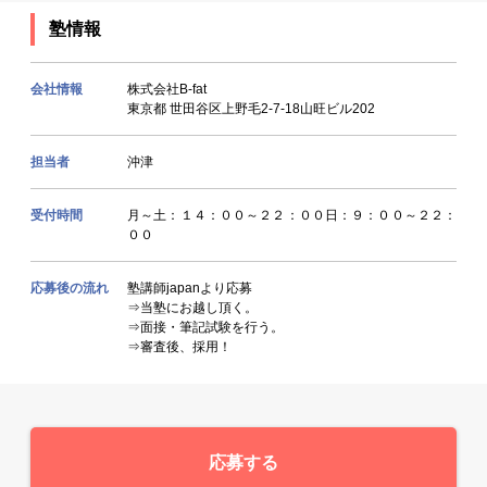
塾情報
会社情報
株式会社B-fat
東京都 世田谷区上野毛2-7-18山旺ビル202
担当者
沖津
受付時間
月～土：１４：００～２２：００日：９：００～２２：
００
応募後の流れ
塾講師japanより応募
⇒当塾にお越し頂く。
⇒面接・筆記試験を行う。
⇒審査後、採用！
応募する