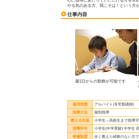
心に指導にあたっていただける方を求
やる気のある方、我こそは！という方
仕事内容
週1日からの勤務が可能です
雇用形態
アルバイト(非常勤講師)
指導方法
個別指導
教える生徒
小学生～高校生まで指導可
指導学年
小学生(中学受験) 中学生 
研修制度
全く教えた経験のない方で