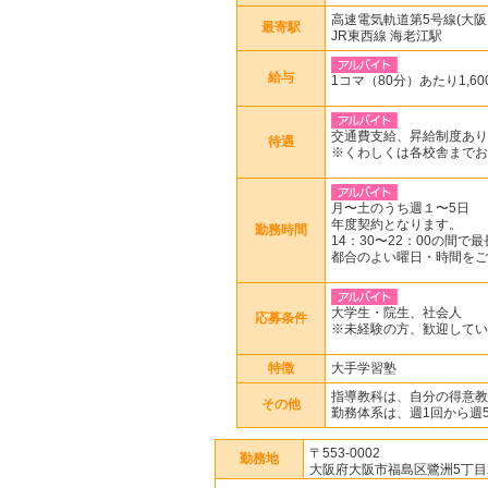
高速電気軌道第5号線(大阪
最寄駅
JR東西線 海老江駅
給与
1コマ（80分）あたり1,60
交通費支給、昇給制度あり
待遇
※くわしくは各校舎までお
月〜土のうち週１〜5日
年度契約となります。
勤務時間
14：30〜22：00の間で
都合のよい曜日・時間をご
大学生・院生、社会人
応募条件
※未経験の方、歓迎してい
特徴
大手学習塾
指導教科は、自分の得意教
その他
勤務体系は、週1回から週
〒553-0002
勤務地
大阪府大阪市福島区鷺洲5丁目2-