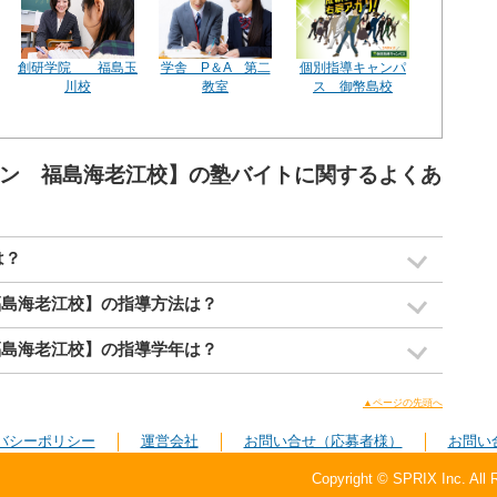
創研学院 福島玉
学舎 P＆A 第二
個別指導キャンパ
川校
教室
ス 御幣島校
ワン 福島海老江校】の塾バイトに関するよくあ
は？
福島海老江校】の指導方法は？
福島海老江校】の指導学年は？
▲ページの先頭へ
バシーポリシー
運営会社
お問い合せ（応募者様）
お問い
Copyright © SPRIX Inc. All 