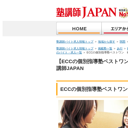
塾講師バイト求人情報トップ
＞
地域から探す
＞
関西
塾講師バイト求人情報トップ
＞
掲載塾一覧
＞
あ行
＞
のバイト・求人一覧
＞ ECCの個別指導塾ベストワン 
【ECCの個別指導塾ベストワ
講師JAPAN
ECCの個別指導塾ベストワ