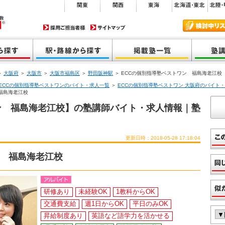
＞
大阪府
＞
大阪市
＞
大阪市福島区
＞
野田阪神駅
＞ ECCの個別指導塾ベストワン 福島海老江校
ECCの個別指導塾ベストワンのバイト・求人一覧
＞
ECCの個別指導塾ベストワン 大阪府のバイト
福島海老江校
ン 福島海老江校】の塾講師バイト・求人情報｜塾
更新日時：2018-05-28 17:18:04
ン 福島海老江校
研修あり
未経験OK
1教科からOK
交通費支給
週1日からOK
平日のみOK
昇給制度あり
英語など語学力を活かせる