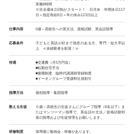
実働8時間
※完全週休2日制がスタート！ 日月休 年間休日117
日＋指定有給6日＝年の休み123日以上
仕事内容
0歳～高校生への英文法、資格試験、英会話指導
応募条件
子どもと英語が好きで熱意のある方、専門・短大卒以
上 ≪未経験者を歓迎！≫
待遇
■交通費（月5万円迄）
■転勤住宅手当
■復職制度、臨時代講講師登録制度
■イーオングループ受講料社員割引
指導方法
個別指導・集団指導
教える生徒
０歳～高校生の生徒さんにグループ指導（8名以下）ま
たはマンツーマン指導で、英会話や文法／資格試験対
策の指導および生徒管理をお願いします。
研修制度
採用後に勉強会・研修があります。