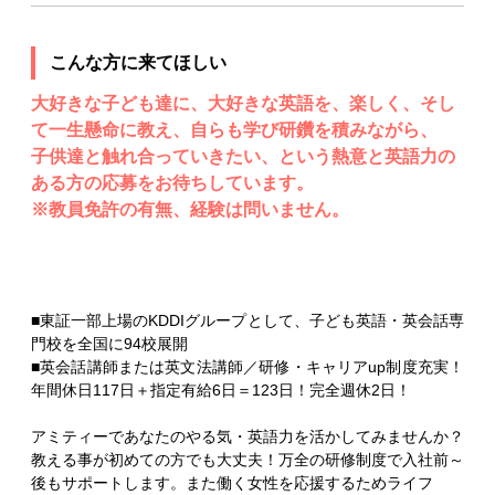
こんな方に来てほしい
大好きな子ども達に、大好きな英語を、楽しく、そし
て一生懸命に教え、自らも学び研鑽を積みながら、
子供達と触れ合っていきたい、という熱意と英語力の
ある方の応募をお待ちしています。
※教員免許の有無、経験は問いません。
■東証一部上場のKDDIグループとして、子ども英語・英会話専
門校を全国に94校展開
■英会話講師または英文法講師／研修・キャリアup制度充実！
年間休日117日＋指定有給6日＝123日！完全週休2日！
アミティーであなたのやる気・英語力を活かしてみませんか？
教える事が初めての方でも大丈夫！万全の研修制度で入社前～
後もサポートします。また働く女性を応援するためライフ