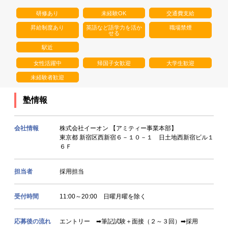
研修あり
未経験OK
交通費支給
昇給制度あり
英語など語学力を活か
職場禁煙
せる
駅近
女性活躍中
帰国子女歓迎
大学生歓迎
未経験者歓迎
塾情報
会社情報
株式会社イーオン 【アミティー事業本部】
東京都 新宿区西新宿６－１０－１ 日土地西新宿ビル１
６Ｆ
担当者
採用担当
受付時間
11:00～20:00 日曜月曜を除く
応募後の流れ
エントリー ➡筆記試験＋面接（２～３回）➡採用