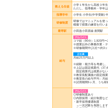
小学１年生から高校３年生
教える生徒
ただし、指導教科・学年は
指導学年
小学生 小学生(中学受験) 
研修ではマニュアルを使っ
研修制度
模擬で授業の練習を行いま
最寄駅
小田急小田原線 座間駅
コマ給（90分）1,920円〜2
※授業以外の事務作業・テ
※研修期間中(入社〜約3ヶ月
月給25万円以上
給与
※経験・能力等を考慮し、
※上記は固定残業代（37,4
固定残業代は残業がない
※教室長配属後の固定残業
※教室長の給与平均：月給3
※試用期間6ヶ月、うち研
◎研修制度あり
◎内部採用・紹介制度など
・新卒採用優遇制度
→一次試験を免除します