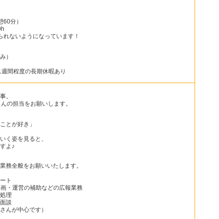
憩60分）
h
られないようになっています！
み）
1週間程度の長期休暇あり
事。
さんの担当をお願いします。
ことが好き」
いく姿を見ると、
すよ♪
業務全般をお願いいたします。
ート
企画・運営の補助などの広報業務
処理
面談
さんが中心です）