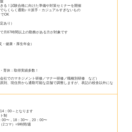
援
きる！試験合格に向けた準備や対策セミナーを開催
でらくらく通勤♪ ※派手・カジュアルすぎないもの
でOK
定あり）
で月87時間以上の勤務がある方が対象です
災・健康・厚生年金）
）
休・育休：取得実績多数！
会社でのマネジメント研修／マナー研修／職種別研修 など）
原則、現住所から通勤可能な店舗で調整しますが、表記の校舎以外にな
14：00～となります
ト制
00〜，18：30〜，20：00〜
（2コマ）=9時間/週