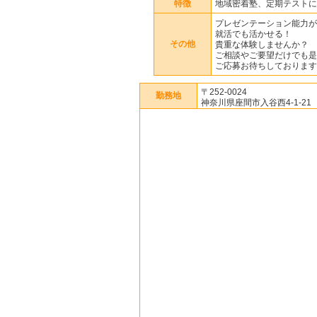
特徴
地域密着塾、定期テストに
プレゼンテーション能力が
就活でも活かせる！
その他
貴重な体験しませんか？
ご相談やご要望だけでも是
ご応募お待ちしております
〒252-0024
勤務地
神奈川県座間市入谷西4-1-21