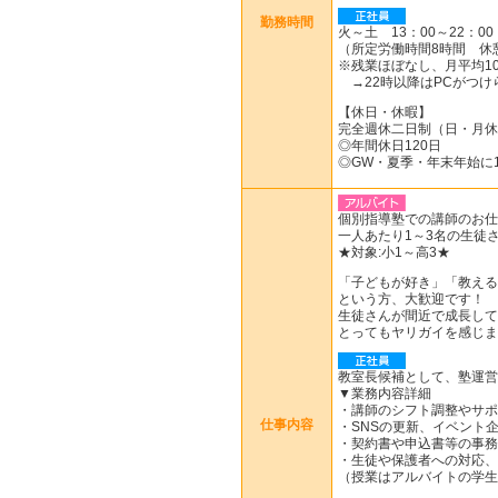
勤務時間
火～土 13：00～22：00
（所定労働時間8時間 休
※残業ほぼなし、月平均10
→22時以降はPCがつけ
【休日・休暇】
完全週休二日制（日・月休
◎年間休日120日
◎GW・夏季・年末年始に
個別指導塾での講師のお仕
一人あたり1～3名の生徒
★対象:小1～高3★
「子どもが好き」「教える
という方、大歓迎です！
生徒さんが間近で成長して
とってもヤリガイを感じま
教室長候補として、塾運営
▼業務内容詳細
・講師のシフト調整やサポ
仕事内容
・SNSの更新、イベント
・契約書や申込書等の事務
・生徒や保護者への対応、
（授業はアルバイトの学生