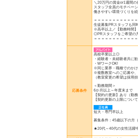
＼20万円の賞金or1週間
スタッフ全員のモチベーシ
働きやすい環境づくりを続
＝＝＝＝＝＝＝＝＝＝＝＝
生徒募集PRスタッフも同
※高卒以上／【勤務時間】12
◎PRスタッフをご希望の
＝＝＝＝＝＝＝＝＝＝＝＝
高校卒業以上◎
・経験者・未経験者共に歓
・WワークOK!
※同じ業界・職種でのかけ
※複数教室へのご応募や、
（教室変更の希望は採用担
＜勤務期間＞
6か月以上～年度末まで
応募条件
【契約の更新】あり（勤務
【契約更新の上限について
短大・専門卒以上
募集条件：45歳以下の方
★20代～40代の女性活躍