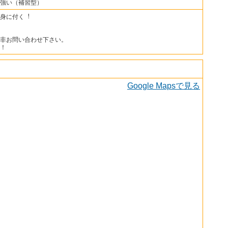
強い（補習型）
身に付く︕
非お問い合わせ下さい。
！
Google Mapsで見る