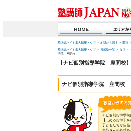
塾講師バイト求人情報トップ
＞
地域から探す
＞
関東
塾講師バイト求人情報トップ
＞
掲載塾一覧
＞
な行
＞
学院 座間校
【ナビ個別指導学院 座間校】
ナビ個別指導学院 座間校
ナビ個別指導学院
【ほめる指導】を
子どもたちが自信
生徒さんの気持ち