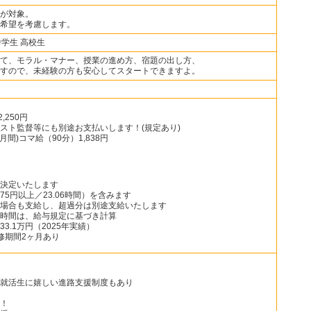
が対象。
希望を考慮します。
中学生 高校生
て、モラル・マナー、授業の進め方、宿題の出し方、
すので、未経験の方も安心してスタートできますよ。
,250円
スト監督等にも別途お支払いします！(規定あり)
間)コマ給（90分）1,838円
決定いたします
75円以上／23.06時間）を含みます
場合も支給し、超過分は別途支給いたします
時間は、給与規定に基づき計算
3.1万円（2025年実績）
修期間2ヶ月あり
就活生に嬉しい進路支援制度もあり
！