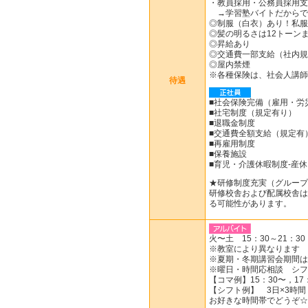
・教員採用・公務員採用支
→学習塾バイトだからで
◎制服（白衣）あり！私服
◎髪の明るさは12トーンま
◎昇給あり
◎交通費一部支給（社内規
◎屋内禁煙
※各種保険は、社会人講師
待遇
■社会保険完備（雇用・労
■社宅制度（規定有り）
■退職金制度
■交通費全額支給（規定有
■再雇用制度
■保養施設
■育児・介護休暇制度-産
★研修制度充実（グループ
研修校舎および配属校舎は
る可能性があります。
火〜土 15：30～21：30
※教室により異なります
※夏期・冬期講習会期間は
※曜日・時間応相談 シフ
【コマ例】15：30〜，17：
【シフト例】 3日×3時間
お好きな時間帯でどうぞ☆