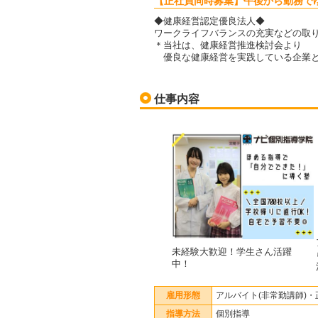
【正社員同時募集】午後から勤務で
◆健康経営認定優良法人◆
ワークライフバランスの充実などの取
＊当社は、健康経営推進検討会より
優良な健康経営を実践している企業と
仕事内容
未経験大歓迎！学生さん活躍
中！
雇用形態
アルバイト(非常勤講師)・
指導方法
個別指導