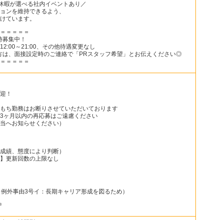
の休暇が選べる社内イベントあり／
ョンを維持できるよう、
けています。
＝＝＝＝＝
時募集中！
:00～21:00、その他待遇変更なし
方は、面接設定時のご連絡で「PRスタッフ希望」とお伝えください◎
＝＝＝＝＝
迎！
もち勤務はお断りさせていただいております
3ヶ月以内の再応募はご遠慮ください
当へお知らせください）
成績、態度により判断）
】更新回数の上限なし
（例外事由3号イ：長期キャリア形成を図るため）
中