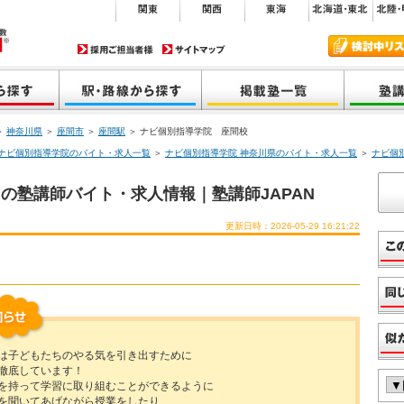
＞
神奈川県
＞
座間市
＞
座間駅
＞ ナビ個別指導学院 座間校
ナビ個別指導学院のバイト・求人一覧
＞
ナビ個別指導学院 神奈川県のバイト・求人一覧
＞
ナビ個
の塾講師バイト・求人情報｜塾講師JAPAN
更新日時：2026-05-29 16:21:22
は子どもたちのやる気を引き出すために
徹底しています！
を持って学習に取り組むことができるように
を聞いてあげながら授業をしたり、