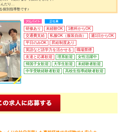
喜んだり…
る個別指導塾です♪
研修あり
未経験OK
1教科からOK
交通費支給
私服OK（服装自由）
週1日からOK
平日のみOK
昇給制度あり
英語など語学力を活かせる
職場禁煙
友達と応募歓迎
理系歓迎
女性活躍中
帰国子女歓迎
大学生歓迎
未経験者歓迎
中学受験経験者歓迎
高校生指導経験者歓迎