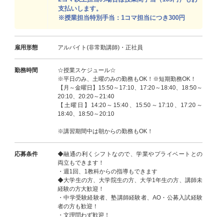
支払いします。
※授業担当特別手当：1コマ担当につき300円
雇用形態
アルバイト(非常勤講師)・正社員
勤務時間
☆授業スケジュール☆
※平日のみ、土曜のみの勤務もOK！※短期勤務OK！
【月～金曜日】15:50～17:10、17:20～18:40、18:50～
20:10、20:20～21:40
【土曜日】14:20～15:40、15:50～17:10、17:20～
18:40、18:50～20:10
※講習期間中は朝からの勤務もOK！
応募条件
◆融通の利くシフトなので、学業やプライベートとの
両立もできます！
・週1回、1教科からの指導もできます
◆大学生の方、大学院生の方、大学1年生の方、講師未
経験の方大歓迎！
・中学受験経験者、塾講師経験者、AO・公募入試経験
者の方も歓迎！
・文理問わず歓迎！