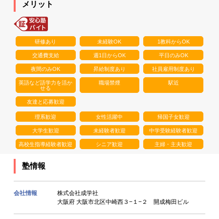
メリット
研修あり
未経験OK
1教科からOK
交通費支給
週1日からOK
平日のみOK
夜間のみOK
昇給制度あり
社員雇用制度あり
英語など語学力を活か
職場禁煙
駅近
せる
友達と応募歓迎
理系歓迎
女性活躍中
帰国子女歓迎
大学生歓迎
未経験者歓迎
中学受験経験者歓迎
高校生指導経験者歓迎
シニア歓迎
主婦・主夫歓迎
塾情報
会社情報
株式会社成学社
大阪府 大阪市北区中崎西３−１−２ 開成梅田ビル