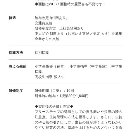
◆面接はWEB！面接時の履歴書も不要です！
待遇
給与改定 年1回あり。
交通費支給
研修制度充実 正社員登用あり
友人紹介制度あり（お祝い金支給／規定あり）※募集
企業からの支給
指導方法
個別指導
教える生徒
小学生指導（補習）, 小学生指導（中学受験）, 中学生
指導,
高校生指導, 浪人生
研修制度
研修期間（目安）：16回
研修時の給与：1授業80分1,640円
◆契約後の研修も充実◆
フリーステップの講師としての振る舞いや指導の際の
注意点、生徒管理の方法を指導します。さらに、生徒
のやる気の引き出し方、生徒の目が輝くようなわかり
やすい授業の方法、成績を上げるためのノウハウを徹