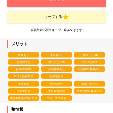
キープする
（会員登録不要でキープ・応募できます）
メリット
研修あり
未経験OK
1教科からOK
交通費支給
週1日からOK
平日のみOK
夜間のみOK
昇給制度あり
社員雇用制度あり
友達と応募歓迎
駐車場あり
理系歓迎
女性活躍中
帰国子女歓迎
大学生歓迎
未経験者歓迎
中学受験経験者歓迎
高校生指導経験者歓迎
主婦・主夫歓迎
塾情報