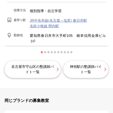
指導方法
個別指導・自立学習
最寄り駅
JR中央本線(名古屋～塩尻) 春日井駅
名鉄小牧線 間内駅
勤務地
愛知県春日井市大手町105 岐阜信用金庫ビル
３F
名古屋市守山区の塾講師バ
神領駅の塾講師バイ
イト一覧
ト一覧
同じブランドの募集教室