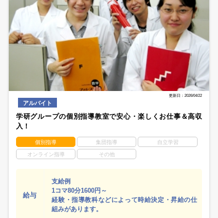
更新日：2026/04/22
アルバイト
学研グループの個別指導教室で安心・楽しくお仕事＆高収
入！
個別指導
集団指導
自立学習
オンライン指導
その他
支給例
1コマ80分1600円～
給与
経験・指導教科などによって時給決定・昇給の仕
組みがあります。