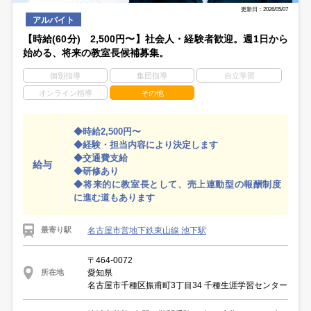
更新日：2026/05/07
アルバイト
【時給(60分) 2,500円〜】社会人・経験者歓迎。週1日から
始める、将来の教室長候補募集。
個別指導
集団指導
自立学習
オンライン指導
その他
◆時給2,500円〜
◆経験・担当内容により決定します
◆交通費支給
給与
◆研修あり
◆将来的に教室長として、売上連動型の報酬制度
に進む道もあります
名古屋市営地下鉄東山線 池下駅
最寄り駅
〒464-0072
愛知県
所在地
名古屋市千種区振甫町3丁目34 千種生涯学習センター