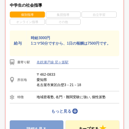
中学生の社会指導
個別指導
集団指導
自立学習
オンライン指導
その他
時給3000円
給与
1コマ50分ですから、1日の報酬は7500円です。
名鉄瀬戸線 尼ヶ坂駅
最寄り駅
〒462-0833
愛知県
所在地
名古屋市東区白壁3－21－18
地域密着塾, 名門・難関受験に強い, 個性派塾
特徴
もっと見る
キープする
詳細を見る