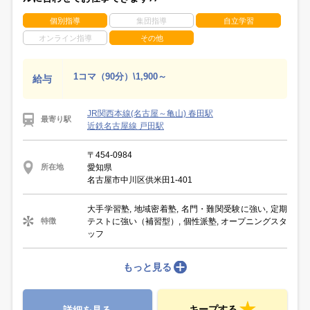
個別指導
集団指導
自立学習
オンライン指導
その他
1コマ（90分）\1,900～
給与
JR関西本線(名古屋～亀山) 春田駅
最寄り駅
近鉄名古屋線 戸田駅
〒454-0984
愛知県
所在地
名古屋市中川区供米田1-401
大手学習塾, 地域密着塾, 名門・難関受験に強い, 定期
テストに強い（補習型）, 個性派塾, オープニングスタ
特徴
ッフ
もっと見る
キープする