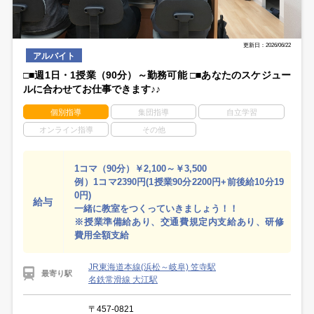
更新日：2026/06/22
アルバイト
□■週1日・1授業（90分）～勤務可能 □■あなたのスケジュー
ルに合わせてお仕事できます♪♪
個別指導
集団指導
自立学習
オンライン指導
その他
1コマ（90分）￥2,100～￥3,500
例）1コマ2390円(1授業90分2200円+前後給10分19
0円)
給与
一緒に教室をつくっていきましょう！！
※授業準備給あり、交通費規定内支給あり、研修
費用全額支給
JR東海道本線(浜松～岐阜) 笠寺駅
最寄り駅
名鉄常滑線 大江駅
〒457-0821