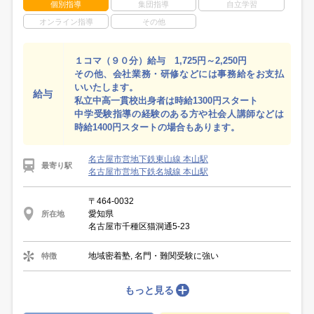
個別指導
集団指導
自立学習
オンライン指導
その他
１コマ（９０分）給与 1,725円～2,250円
その他、会社業務・研修などには事務給をお支払
いいたします。
給与
私立中高一貫校出身者は時給1300円スタート
中学受験指導の経験のある方や社会人講師などは
時給1400円スタートの場合もあります。
名古屋市営地下鉄東山線 本山駅
最寄り駅
名古屋市営地下鉄名城線 本山駅
〒464-0032
愛知県
所在地
名古屋市千種区猫洞通5-23
地域密着塾, 名門・難関受験に強い
特徴
もっと見る