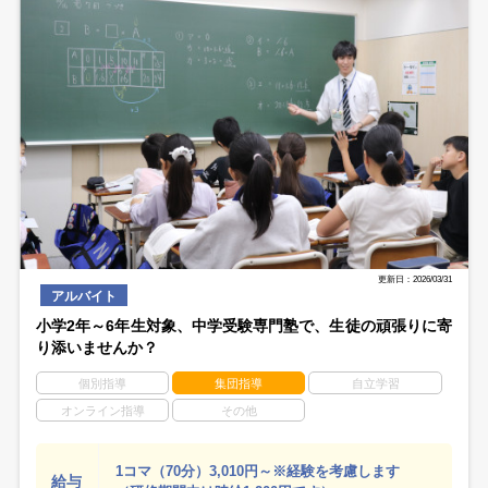
更新日：2026/03/31
アルバイト
小学2年～6年生対象、中学受験専門塾で、生徒の頑張りに寄
り添いませんか？
個別指導
集団指導
自立学習
オンライン指導
その他
1コマ（70分）3,010円～※経験を考慮します
給与