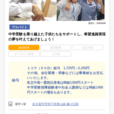
更新日：2026/04/09
アルバイト
中学受験を乗り越えた子供たちをサポートし、希望進路実現
の夢を叶えてあげましょう！
個別指導
集団指導
自立学習
オンライン指導
その他
１コマ（９０分）給与 1,725円～2,250円
その他、会社業務・研修などには事務給をお支払
いいたします。
給与
私立中高一貫校出身者は時給1300円スタート
中学受験指導経験者や社会人講師などは時給1400
円スタートの場合もあります。
名古屋市営地下鉄東山線 藤が丘駅
最寄り駅