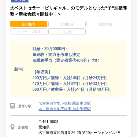
大ベストセラー「ビリギャル」のモデルとなった"子"別指導
塾＜新校舎続々開校中！＞
個別指導
集団指導
自立学習
オンライン指導
その他
月給：30万0000円～
※経験・能力を考慮し決定
※職務手当（固定残業代40H分）含む
給与
【年収例】
400万円／講師・入社1年目（月給24万円）
470万円／講師・入社3年目（月給33万円）
580万円／教室長・入社5年目（月給40万円）
名古屋市営地下鉄桜通線 車道駅
最寄り駅
名古屋市営地下鉄東山線 千種駅
〒461-0003
愛知県
所在地
名古屋市東区筒井3-26-25 第29オーシャンビル4F