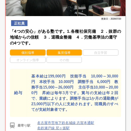
更新日：2026/07/20
正社員
「4つの安心」がある塾です。1.各種社保完備 ２．抜群の
地域からの信頼 ３．退職金整備 ４．労働基準法の遵守
の4つです。
個別指導
集団指導
自立学習
オンライン指導
その他
基本給は199,000円 技能手当 10,000～30,000
円 本校手当 10.000円 調整手当 6,000円 教
務手当15,000～26,000円 主任手当10,000～20,00
給与
0円 昇給は毎年3月です。賞与の支給は年２回
で、業績によります。調整手当は1か月の通勤費が
23,000円以下の人に支給されます。現職員のすべ
てが支給対象者です。
名古屋市営地下鉄名城線 志賀本通駅
最寄り駅
名鉄瀬戸線 尼ヶ坂駅