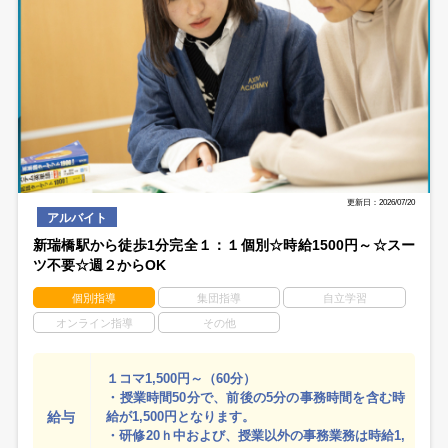
更新日：2026/07/20
アルバイト
新瑞橋駅から徒歩1分完全１：１個別☆時給1500円～☆スー
ツ不要☆週２からOK
個別指導
集団指導
自立学習
オンライン指導
その他
１コマ1,500円～（60分）
・授業時間50分で、前後の5分の事務時間を含む時
給与
給が1,500円となります。
・研修20ｈ中および、授業以外の事務業務は時給1,