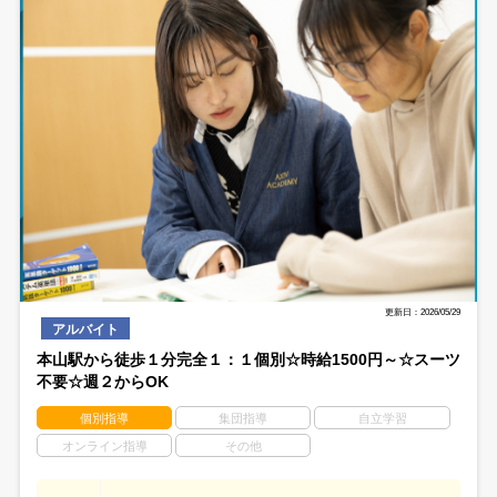
更新日：2026/05/29
アルバイト
本山駅から徒歩１分完全１：１個別☆時給1500円～☆スーツ
不要☆週２からOK
個別指導
集団指導
自立学習
オンライン指導
その他