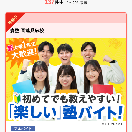
137
件中
1〜20件表示
森塾 喜連瓜破校
更新日：2026/07/01
アルバイト