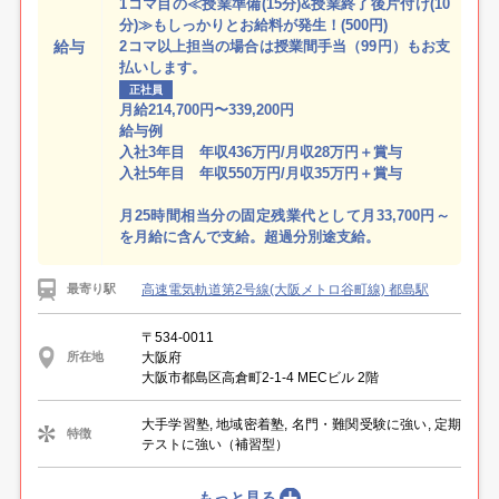
1コマ目の≪授業準備(15分)&授業終了後片付け(10
分)≫もしっかりとお給料が発生！(500円)
給与
2コマ以上担当の場合は授業間手当（99円）もお支
払いします。
正社員
月給214,700円〜339,200円
給与例
入社3年目 年収436万円/月収28万円＋賞与
入社5年目 年収550万円/月収35万円＋賞与
月25時間相当分の固定残業代として月33,700円～
を月給に含んで支給。超過分別途支給。
高速電気軌道第2号線(大阪メトロ谷町線) 都島駅
最寄り駅
〒534-0011
大阪府
所在地
大阪市都島区高倉町2-1-4 MECビル 2階
大手学習塾, 地域密着塾, 名門・難関受験に強い, 定期
特徴
テストに強い（補習型）
もっと見る