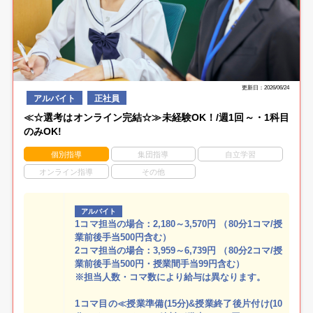
更新日：2026/06/24
アルバイト
正社員
≪☆選考はオンライン完結☆≫未経験OK！/週1回～・1科目
のみOK!
個別指導
集団指導
自立学習
オンライン指導
その他
アルバイト
1コマ担当の場合：2,180～3,570円 （80分1コマ/授
業前後手当500円含む）
2コマ担当の場合：3,959～6,739円 （80分2コマ/授
業前後手当500円・授業間手当99円含む）
※担当人数・コマ数により給与は異なります。
1コマ目の≪授業準備(15分)&授業終了後片付け(10