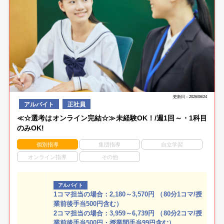
更新日：2026/06/24
アルバイト
正社員
≪☆選考はオンライン完結☆≫未経験OK！/週1回～・1科目
のみOK!
個別指導
集団指導
自立学習
オンライン指導
その他
アルバイト
1コマ担当の場合：2,180～3,570円 （80分1コマ/授
業前後手当500円含む）
2コマ担当の場合：3,959～6,739円 （80分2コマ/授
業前後手当500円・授業間手当99円含む）