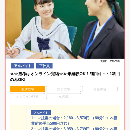
更新日：2026/06/24
アルバイト
正社員
≪☆選考はオンライン完結☆≫未経験OK！/週1回～・1科目
のみOK!
個別指導
集団指導
自立学習
オンライン指導
その他
アルバイト
1コマ担当の場合：2,180～3,570円 （80分1コマ/授
業前後手当500円含む）
2コマ担当の場合：3,959～6,739円 （80分2コマ/授