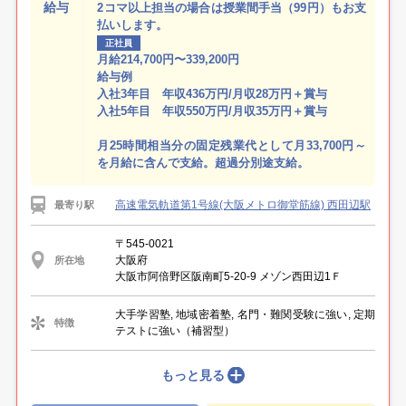
給与
2コマ以上担当の場合は授業間手当（99円）もお支
払いします。
正社員
月給214,700円〜339,200円
給与例
入社3年目 年収436万円/月収28万円＋賞与
入社5年目 年収550万円/月収35万円＋賞与
月25時間相当分の固定残業代として月33,700円～
を月給に含んで支給。超過分別途支給。
高速電気軌道第1号線(大阪メトロ御堂筋線) 西田辺駅
最寄り駅
〒545-0021
大阪府
所在地
大阪市阿倍野区阪南町5-20-9 メゾン西田辺1Ｆ
大手学習塾, 地域密着塾, 名門・難関受験に強い, 定期
特徴
テストに強い（補習型）
もっと見る