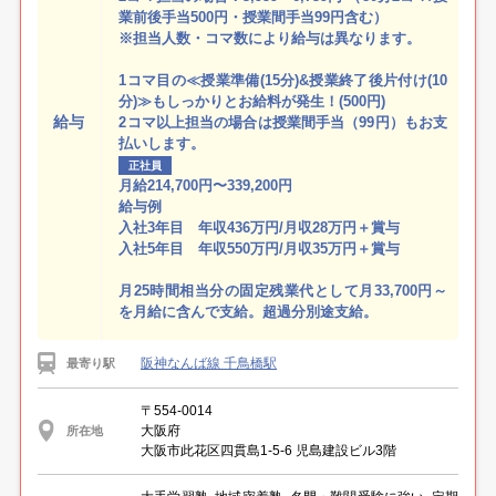
業前後手当500円・授業間手当99円含む）
※担当人数・コマ数により給与は異なります。
1コマ目の≪授業準備(15分)&授業終了後片付け(10
分)≫もしっかりとお給料が発生！(500円)
給与
2コマ以上担当の場合は授業間手当（99円）もお支
払いします。
正社員
月給214,700円〜339,200円
給与例
入社3年目 年収436万円/月収28万円＋賞与
入社5年目 年収550万円/月収35万円＋賞与
月25時間相当分の固定残業代として月33,700円～
を月給に含んで支給。超過分別途支給。
阪神なんば線 千鳥橋駅
最寄り駅
〒554-0014
大阪府
所在地
大阪市此花区四貫島1-5-6 児島建設ビル3階