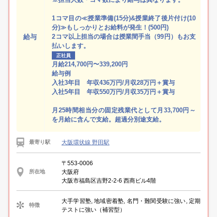
1コマ目の≪授業準備(15分)&授業終了後片付け(10
分)≫もしっかりとお給料が発生！(500円)
給与
2コマ以上担当の場合は授業間手当（99円）もお支
払いします。
正社員
月給214,700円〜339,200円
給与例
入社3年目 年収436万円/月収28万円＋賞与
入社5年目 年収550万円/月収35万円＋賞与
月25時間相当分の固定残業代として月33,700円～
を月給に含んで支給。超過分別途支給。
大阪環状線 野田駅
最寄り駅
〒553-0006
大阪府
所在地
大阪市福島区吉野2-2-6 西商ビル4階
大手学習塾, 地域密着塾, 名門・難関受験に強い, 定期
特徴
テストに強い（補習型）