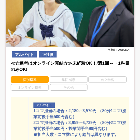
更新日：2026/06/24
アルバイト
正社員
≪☆選考はオンライン完結☆≫未経験OK！/週1回～・1科目
のみOK!
個別指導
集団指導
自立学習
オンライン指導
その他
アルバイト
1コマ担当の場合：2,180～3,570円 （80分1コマ/授
業前後手当500円含む）
2コマ担当の場合：3,959～6,739円 （80分2コマ/授
業前後手当500円・授業間手当99円含む）
※担当人数・コマ数により給与は異なります。