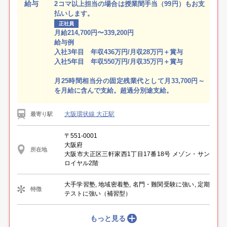
給与
2コマ以上担当の場合は授業間手当（99円）もお支
払いします。
正社員
月給214,700円〜339,200円
給与例
入社3年目 年収436万円/月収28万円＋賞与
入社5年目 年収550万円/月収35万円＋賞与
月25時間相当分の固定残業代として月33,700円～
を月給に含んで支給。超過分別途支給。
大阪環状線 大正駅
最寄り駅
〒551-0001
大阪府
所在地
大阪市大正区三軒家西1丁目17番18号 メゾン・サン
ロイヤル2階
大手学習塾, 地域密着塾, 名門・難関受験に強い, 定期
特徴
テストに強い（補習型）
もっと見る