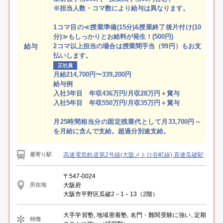
※担当人数・コマ数により給与は異なります。
1コマ目の≪授業準備(15分)&授業終了後片付け(10
分)≫もしっかりとお給料が発生！(500円)
給与
2コマ以上担当の場合は授業間手当（99円）もお支
払いします。
正社員
月給214,700円〜339,200円
給与例
入社3年目 年収436万円/月収28万円＋賞与
入社5年目 年収550万円/月収35万円＋賞与
月25時間相当分の固定残業代として月33,700円～
を月給に含んで支給。超過分別途支給。
高速電気軌道第2号線(大阪メトロ谷町線) 喜連瓜破駅
最寄り駅
〒547-0024
大阪府
所在地
大阪市平野区瓜破2－1－13（2階）
大手学習塾, 地域密着塾, 名門・難関受験に強い, 定期
特徴