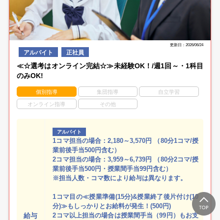
更新日：2026/06/24
アルバイト
正社員
≪☆選考はオンライン完結☆≫未経験OK！/週1回～・1科目
のみOK!
個別指導
集団指導
自立学習
オンライン指導
その他
アルバイト
1コマ担当の場合：2,180～3,570円 （80分1コマ/授
業前後手当500円含む）
2コマ担当の場合：3,959～6,739円 （80分2コマ/授
業前後手当500円・授業間手当99円含む）
※担当人数・コマ数により給与は異なります。
1コマ目の≪授業準備(15分)&授業終了後片付け(10
分)≫もしっかりとお給料が発生！(500円)
給与
2コマ以上担当の場合は授業間手当（99円）もお支