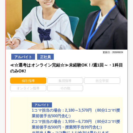
更新日：2026/06/24
アルバイト
正社員
≪☆選考はオンライン完結☆≫未経験OK！/週1回～・1科目
のみOK!
個別指導
集団指導
自立学習
オンライン指導
その他
アルバイト
1コマ担当の場合：2,180～3,570円 （80分1コマ/授
業前後手当500円含む）
2コマ担当の場合：3,959～6,739円 （80分2コマ/授
業前後手当500円・授業間手当99円含む）
※担当人数・コマ数により給与は異なります。