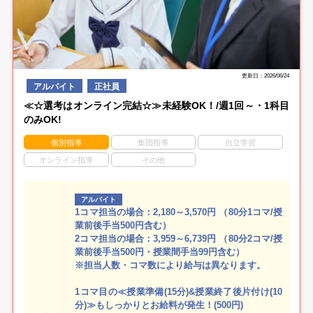
更新日：2026/06/24
アルバイト
正社員
≪☆選考はオンライン完結☆≫未経験OK！/週1回～・1科目
のみOK!
個別指導
集団指導
自立学習
オンライン指導
その他
アルバイト
1コマ担当の場合：2,180～3,570円 （80分1コマ/授
業前後手当500円含む）
2コマ担当の場合：3,959～6,739円 （80分2コマ/授
業前後手当500円・授業間手当99円含む）
※担当人数・コマ数により給与は異なります。
1コマ目の≪授業準備(15分)&授業終了後片付け(10
分)≫もしっかりとお給料が発生！(500円)