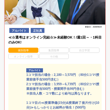
更新日：2026/06/24
アルバイト
正社員
≪☆選考はオンライン完結☆≫未経験OK！/週1回～・1科目
のみOK!
個別指導
集団指導
自立学習
オンライン指導
その他
アルバイト
1コマ担当の場合：2,180～3,570円 （80分1コマ/授
業前後手当500円含む）
2コマ担当の場合：3,959～6,739円 （80分2コマ/授
業前後手当500円・授業間手当99円含む）
※担当人数・コマ数により給与は異なります。
1コマ目の≪授業準備(15分)&授業終了後片付け(10
分)≫もしっかりとお給料が発生！(500円)