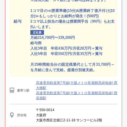
1コマ目の≪授業準備(15分)&授業終了後片付け(10
分)≫もしっかりとお給料が発生！(500円)
給与
2コマ以上担当の場合は授業間手当（99円）もお支
払いします。
正社員
月給214,700円〜339,200円
給与例
入社3年目 年収436万円/月収28万円＋賞与
入社5年目 年収550万円/月収35万円＋賞与
月25時間相当分の固定残業代として月33,700円～
を月給に含んで支給。超過分別途支給。
高速電気軌道第7号線(大阪メトロ長堀鶴見緑地線) 西
大橋駅
最寄り駅
高速電気軌道第7号線(大阪メトロ長堀鶴見緑地線) 西
長堀駅
〒550-0014
大阪府
所在地
大阪市西区北堀江2-11-18 サンコービル2階