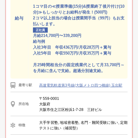
1コマ目の≪授業準備(15分)&授業終了後片付け(10
分)≫もしっかりとお給料が発生！(500円)
給与
2コマ以上担当の場合は授業間手当（99円）もお支
払いします。
正社員
月給214,700円〜339,200円
給与例
入社3年目 年収436万円/月収28万円＋賞与
入社5年目 年収550万円/月収35万円＋賞与
月25時間相当分の固定残業代として月33,700円～
を月給に含んで支給。超過分別途支給。
高速電気軌道第3号線(大阪メトロ四つ橋線) 玉出駅
最寄り駅
〒559-0001
大阪府
所在地
大阪市住之江区粉浜1-7-28 三好ビル
大手学習塾, 地域密着塾, 名門・難関受験に強い, 定期
特徴
テストに強い（補習型）