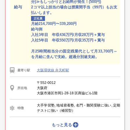
分)≫もしっかりとお給料が発生！(500円)
給与
2コマ以上担当の場合は授業間手当（99円）もお支
払いします。
正社員
月給214,700円〜339,200円
給与例
入社3年目 年収436万円/月収28万円＋賞与
入社5年目 年収550万円/月収35万円＋賞与
月25時間相当分の固定残業代として月33,700円～
を月給に含んで支給。超過分別途支給。
大阪環状線 弁天町駅
最寄り駅
〒552-0012
大阪府
所在地
大阪市港区市岡1-28-18 区商協ビル1階
大手学習塾, 地域密着塾, 名門・難関受験に強い, 定期
特徴
テストに強い（補習型）
もっと見る