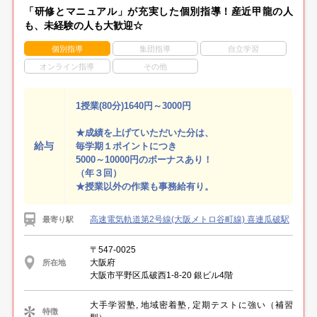
「研修とマニュアル」が充実した個別指導！産近甲龍の人
も、未経験の人も大歓迎☆
個別指導
集団指導
自立学習
オンライン指導
その他
1授業(80分)1640円～3000円
★成績を上げていただいた分は、
給与
毎学期１ポイントにつき
5000～10000円のボーナスあり！
（年３回）
★授業以外の作業も事務給有り。
高速電気軌道第2号線(大阪メトロ谷町線) 喜連瓜破駅
最寄り駅
〒547-0025
大阪府
所在地
大阪市平野区瓜破西1-8-20 銀ビル4階
大手学習塾, 地域密着塾, 定期テストに強い（補習
特徴