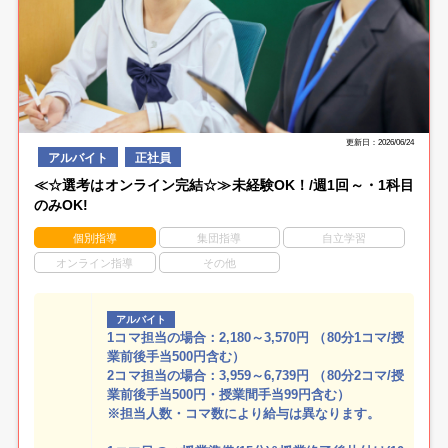
更新日：2026/06/24
アルバイト
正社員
≪☆選考はオンライン完結☆≫未経験OK！/週1回～・1科目
のみOK!
個別指導
集団指導
自立学習
オンライン指導
その他
アルバイト
1コマ担当の場合：2,180～3,570円 （80分1コマ/授
業前後手当500円含む）
2コマ担当の場合：3,959～6,739円 （80分2コマ/授
業前後手当500円・授業間手当99円含む）
※担当人数・コマ数により給与は異なります。