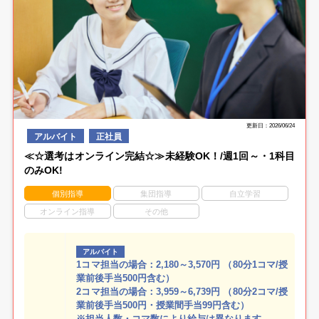
更新日：2026/06/24
アルバイト
正社員
≪☆選考はオンライン完結☆≫未経験OK！/週1回～・1科目
のみOK!
個別指導
集団指導
自立学習
オンライン指導
その他
アルバイト
1コマ担当の場合：2,180～3,570円 （80分1コマ/授
業前後手当500円含む）
2コマ担当の場合：3,959～6,739円 （80分2コマ/授
業前後手当500円・授業間手当99円含む）
※担当人数・コマ数により給与は異なります。