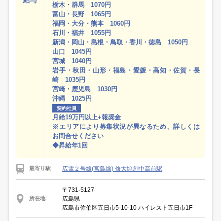
給与
栃木・群馬 1070円
富山・長野 1065円
福岡・大分・熊本 1060円
石川・福井 1055円
新潟・岡山・島根・鳥取・香川・徳島 1050円
山口 1045円
宮城 1040円
岩手・秋田・山形・福島・愛媛・高知・佐賀・長
崎 1035円
宮崎・鹿児島 1030円
沖縄 1025円
契約社員
月給19万円以上+報奨金
※エリアにより募集状況が異なるため、詳しくは
お問合せください
◆昇給年1回
広電２号線(宮島線) 修大協創中高前駅
最寄り駅
〒731-5127
広島県
所在地
広島市佐伯区五日市5-10-10 ハイレスト五日市1F