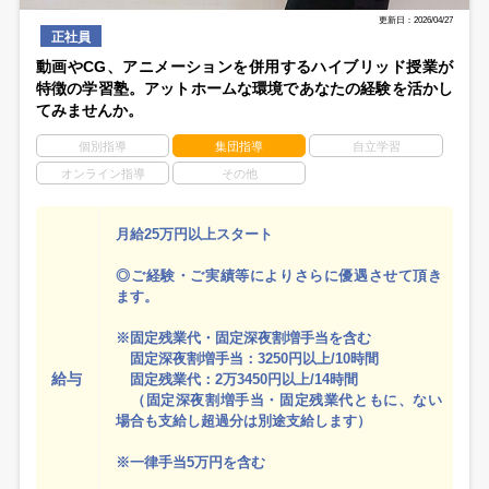
更新日：2026/04/27
正社員
動画やCG、アニメーションを併用するハイブリッド授業が
特徴の学習塾。アットホームな環境であなたの経験を活かし
てみませんか。
個別指導
集団指導
自立学習
オンライン指導
その他
月給25万円以上スタート
◎ご経験・ご実績等によりさらに優遇させて頂き
ます。
※固定残業代・固定深夜割増手当を含む
固定深夜割増手当：3250円以上/10時間
給与
固定残業代：2万3450円以上/14時間
（固定深夜割増手当・固定残業代ともに、ない
場合も支給し超過分は別途支給します）
※一律手当5万円を含む