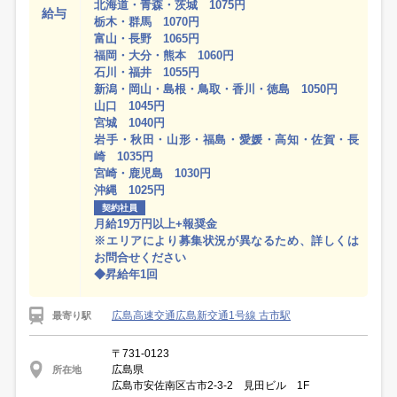
北海道・青森・茨城 1075円
給与
栃木・群馬 1070円
富山・長野 1065円
福岡・大分・熊本 1060円
石川・福井 1055円
新潟・岡山・島根・鳥取・香川・徳島 1050円
山口 1045円
宮城 1040円
岩手・秋田・山形・福島・愛媛・高知・佐賀・長
崎 1035円
宮崎・鹿児島 1030円
沖縄 1025円
契約社員
月給19万円以上+報奨金
※エリアにより募集状況が異なるため、詳しくは
お問合せください
◆昇給年1回
広島高速交通広島新交通1号線 古市駅
最寄り駅
〒731-0123
広島県
所在地
広島市安佐南区古市2-3-2 見田ビル 1F