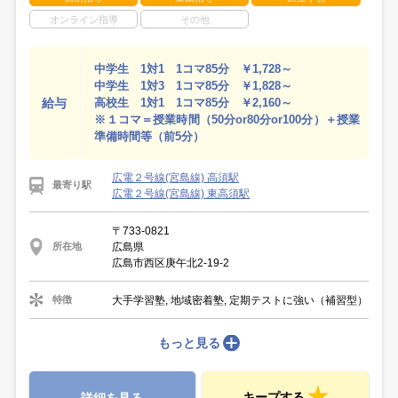
オンライン指導
その他
中学生 1対1 1コマ85分 ￥1,728～
中学生 1対3 1コマ85分 ￥1,828～
給与
高校生 1対1 1コマ85分 ￥2,160～
※１コマ＝授業時間（50分or80分or100分）＋授業
準備時間等（前5分）
広電２号線(宮島線) 高須駅
最寄り駅
広電２号線(宮島線) 東高須駅
〒733-0821
広島県
所在地
広島市西区庚午北2-19-2
大手学習塾, 地域密着塾, 定期テストに強い（補習型）
特徴
もっと見る
キープする