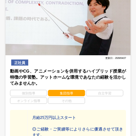
更新日：2026/04/27
正社員
動画やCG、アニメーションを併用するハイブリッド授業が
特徴の学習塾。アットホームな環境であなたの経験を活かし
てみませんか。
個別指導
集団指導
自立学習
オンライン指導
その他
月給25万円以上スタート
◎ご経験・ご実績等によりさらに優遇させて頂き
ます。