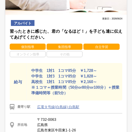
更新日：2026/06/24
アルバイト
習ったときに感じた、君の「なるほど！」を子ども達に伝え
てあげてください。
個別指導
集団指導
自立学習
オンライン指導
その他
中学生 1対1 1コマ85分 ￥1,728～
中学生 1対3 1コマ85分 ￥1,828～
給与
高校生 1対1 1コマ85分 ￥2,160～
※１コマ＝授業時間（50分or80分or100分）＋授業
準備時間等（前5分）
広電９号線(白島線) 白島駅
最寄り駅
〒732-0063
広島県
所在地
広島市東区牛田東1-1-26