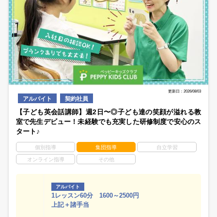
更新日：2026/08/03
アルバイト
契約社員
【子ども英会話講師】週2日〜◎子ども達の笑顔が溢れる教
室で先生デビュー！未経験でも充実した研修制度で安心のス
タート♪
個別指導
集団指導
自立学習
オンライン指導
その他
アルバイト
1レッスン60分 1600～2500円
上記＋諸手当