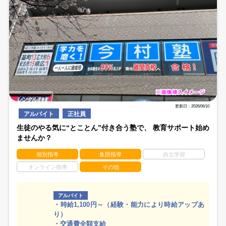
更新日：2026/06/10
アルバイト
正社員
生徒のやる気に“とことん”付き合う塾で、 教育サポート始め
ませんか？
個別指導
集団指導
自立学習
オンライン指導
その他
アルバイト
・時給1,100円～（経験・能力により時給アップあ
り）
・交通費全額支給