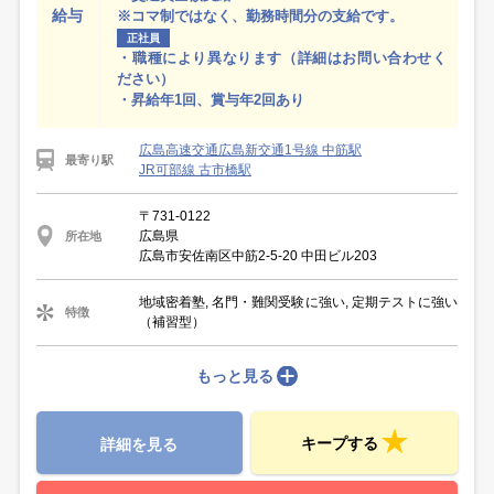
給与
※コマ制ではなく、勤務時間分の支給です。
正社員
・職種により異なります（詳細はお問い合わせく
ださい）
・昇給年1回、賞与年2回あり
広島高速交通広島新交通1号線 中筋駅
最寄り駅
JR可部線 古市橋駅
〒731-0122
広島県
所在地
広島市安佐南区中筋2-5-20 中田ビル203
地域密着塾, 名門・難関受験に強い, 定期テストに強い
特徴
（補習型）
もっと見る
キープする
詳細を見る