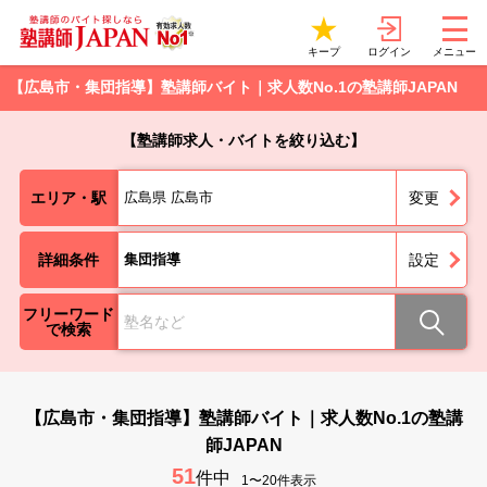
ログイン
キープ
メニュー
【広島市・集団指導】塾講師バイト｜求人数No.1の塾講師JAPAN
【塾講師求人・バイトを絞り込む】
エリア・駅
広島県 広島市
変更
詳細条件
集団指導
設定
フリーワード
で検索
【広島市・集団指導】塾講師バイト｜求人数No.1の塾講
師JAPAN
51
件中
1〜20件表示