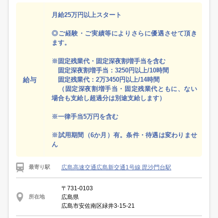
月給25万円以上スタート
◎ご経験・ご実績等によりさらに優遇させて頂き
ます。
※固定残業代・固定深夜割増手当を含む
固定深夜割増手当：3250円以上/10時間
給与
固定残業代：2万3450円以上/14時間
（固定深夜割増手当・固定残業代ともに、ない
場合も支給し超過分は別途支給します）
※一律手当5万円を含む
※試用期間（6か月）有。条件・待遇は変わりませ
ん
広島高速交通広島新交通1号線 毘沙門台駅
最寄り駅
〒731-0103
広島県
所在地
広島市安佐南区緑井3-15-21