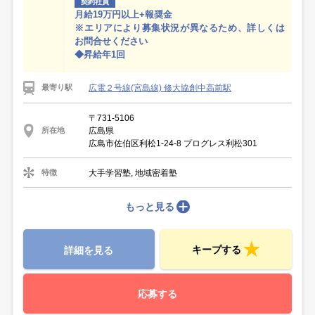
契約社員
月給19万円以上+報奨金
※エリアにより募集状況が異なるため、詳しくは
お問合せください
◆昇給年1回
広電２号線(宮島線) 修大協創中高前駅
最寄り駅
〒731-5106
広島県
所在地
広島市佐伯区利松1-24-8 プログレス利松301
大手学習塾, 地域密着塾
特徴
もっと見る
キープする
詳細を見る
応募する