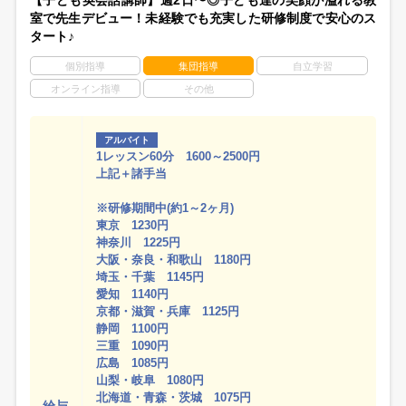
【子ども英会話講師】週2日〜◎子ども達の笑顔が溢れる教
室で先生デビュー！未経験でも充実した研修制度で安心のス
タート♪
個別指導
集団指導
自立学習
オンライン指導
その他
アルバイト
1レッスン60分 1600～2500円
上記＋諸手当
※研修期間中(約1～2ヶ月)
東京 1230円
神奈川 1225円
大阪・奈良・和歌山 1180円
埼玉・千葉 1145円
愛知 1140円
京都・滋賀・兵庫 1125円
静岡 1100円
三重 1090円
広島 1085円
山梨・岐阜 1080円
北海道・青森・茨城 1075円