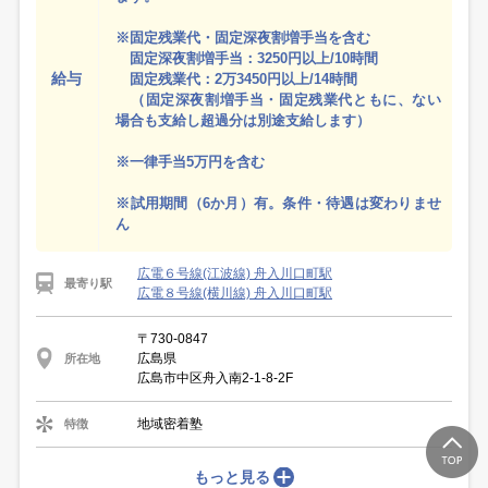
※固定残業代・固定深夜割増手当を含む
固定深夜割増手当：3250円以上/10時間
給与
固定残業代：2万3450円以上/14時間
（固定深夜割増手当・固定残業代ともに、ない
場合も支給し超過分は別途支給します）
※一律手当5万円を含む
※試用期間（6か月）有。条件・待遇は変わりませ
ん
広電６号線(江波線) 舟入川口町駅
最寄り駅
広電８号線(横川線) 舟入川口町駅
〒730-0847
広島県
所在地
広島市中区舟入南2-1-8-2F
地域密着塾
特徴
もっと見る