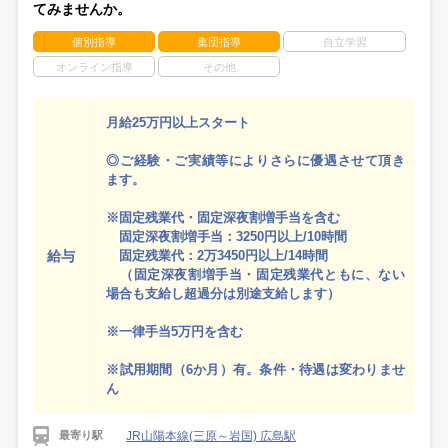
てみませんか。
個別指導
集団指導
自立学習
オンライン指導
その他
月給25万円以上スタート
◎ご経験・ご実績等によりさらに優遇させて頂き
ます。
※固定残業代・固定深夜割増手当を含む
固定深夜割増手当：3250円以上/10時間
給与
固定残業代：2万3450円以上/14時間
（固定深夜割増手当・固定残業代ともに、ない
場合も支給し超過分は別途支給します）
※一律手当5万円を含む
※試用期間（6か月）有。条件・待遇は変わりませ
ん
JR山陽本線(三原～岩国) 広島駅
最寄り駅