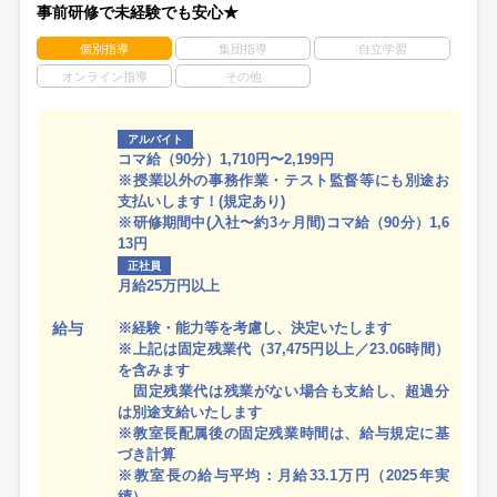
事前研修で未経験でも安心★
個別指導
集団指導
自立学習
オンライン指導
その他
アルバイト
コマ給（90分）1,710円〜2,199円
※授業以外の事務作業・テスト監督等にも別途お
支払いします！(規定あり)
※研修期間中(入社〜約3ヶ月間)コマ給（90分）1,6
13円
正社員
月給25万円以上
給与
※経験・能力等を考慮し、決定いたします
※上記は固定残業代（37,475円以上／23.06時間）
を含みます
固定残業代は残業がない場合も支給し、超過分
は別途支給いたします
※教室長配属後の固定残業時間は、給与規定に基
づき計算
※教室長の給与平均：月給33.1万円（2025年実
績）