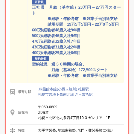
正社員
正社員 月給（基本給）23万円～27万円スター
ト
※経験・年齢考慮 ※残業手当別途支給
試用期間 19万5千5百円～22万9千5百円
600万/経験者48歳入社9年目
500万/経験者46歳入社9年目
470万/経験者32歳入社7年目
430万/経験者31歳入社2年目
400万/未経験29歳入社6年目
契約社員
契約社員 週３０時間の場合、
月給（基本給）172,500スタート
※経験・年齢考慮 ※残業手当別途支給
JR函館本線(小樽～旭川) 札幌駅
最寄り駅
札幌市営地下鉄南北線 さっぽろ駅
〒060-0809
北海道
所在地
札幌市北区北九条西4丁目10-3 ガレリア 1F
大手学習塾, 地域密着塾, 名門・難関受験に強い
特徴