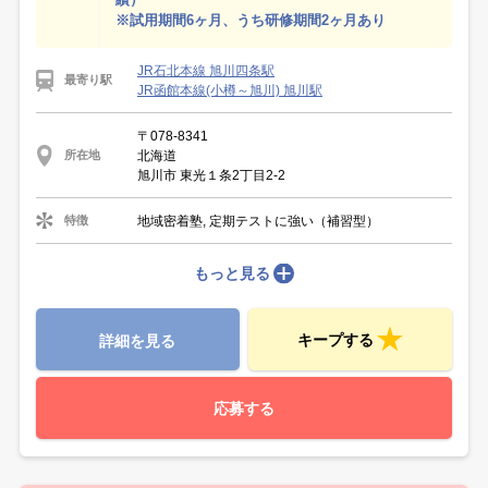
※試用期間6ヶ月、うち研修期間2ヶ月あり
JR石北本線 旭川四条駅
最寄り駅
JR函館本線(小樽～旭川) 旭川駅
〒078-8341
北海道
所在地
旭川市 東光１条2丁目2-2
地域密着塾, 定期テストに強い（補習型）
特徴
もっと見る
キープする
詳細を見る
応募する