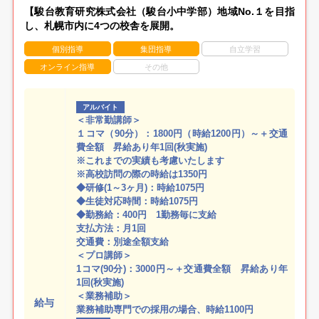
【駿台教育研究株式会社（駿台小中学部）地域No.１を目指
し、札幌市内に4つの校舎を展開。
個別指導
集団指導
自立学習
オンライン指導
その他
アルバイト
＜非常勤講師＞
１コマ（90分）：1800円（時給1200円）～＋交通
費全額 昇給あり年1回(秋実施)
※これまでの実績も考慮いたします
※高校訪問の際の時給は1350円
◆研修(1～3ヶ月)：時給1075円
◆生徒対応時間：時給1075円
◆勤務給：400円 1勤務毎に支給
支払方法：月1回
交通費：別途全額支給
＜プロ講師＞
1コマ(90分)：3000円～＋交通費全額 昇給あり年
1回(秋実施)
＜業務補助＞
給与
業務補助専門での採用の場合、時給1100円