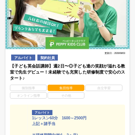
更新日：2026/08/03
アルバイト
契約社員
【子ども英会話講師】週2日〜◎子ども達の笑顔が溢れる教
室で先生デビュー！未経験でも充実した研修制度で安心のス
タート♪
個別指導
集団指導
自立学習
オンライン指導
その他
アルバイト
1レッスン60分 1600～2500円
上記＋諸手当