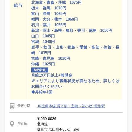
北海道・青森・茨城 1075円
給与
栃木・群馬 1070円
富山・長野 1065円
福岡・大分・熊本 1060円
石川・福井 1055円
新潟・岡山・島根・鳥取・香川・徳島 1050円
山口 1045円
宮城 1040円
岩手・秋田・山形・福島・愛媛・高知・佐賀・長
崎 1035円
宮崎・鹿児島 1030円
沖縄 1025円
契約社員
月給19万円以上+報奨金
※エリアにより募集状況が異なるため、詳しくは
お問合せください
◆昇給年1回
JR室蘭本線(長万部・室蘭～苫小牧) 鷲別駅
最寄り駅
〒059-0026
北海道
所在地
登別市 若山町4-33-1 2階