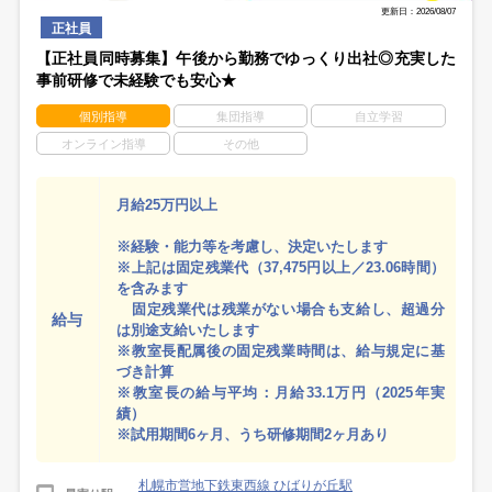
更新日：2026/08/07
正社員
【正社員同時募集】午後から勤務でゆっくり出社◎充実した
事前研修で未経験でも安心★
個別指導
集団指導
自立学習
オンライン指導
その他
月給25万円以上
※経験・能力等を考慮し、決定いたします
※上記は固定残業代（37,475円以上／23.06時間）
を含みます
固定残業代は残業がない場合も支給し、超過分
給与
は別途支給いたします
※教室長配属後の固定残業時間は、給与規定に基
づき計算
※教室長の給与平均：月給33.1万円（2025年実
績）
※試用期間6ヶ月、うち研修期間2ヶ月あり
札幌市営地下鉄東西線 ひばりが丘駅