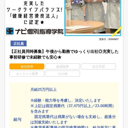
更新日：2026/08/07
正社員
【正社員同時募集】午後から勤務でゆっくり出社◎充実した
事前研修で未経験でも安心★
個別指導
集団指導
自立学習
オンライン指導
その他
月給25万円以上
※経験・能力等を考慮し、決定いたします
※上記は固定残業代（37,475円以上／23.06時間）
を含みます
固定残業代は残業がない場合も支給し、超過分
給与
は別途支給いたします
※教室長配属後の固定残業時間は、給与規定に基