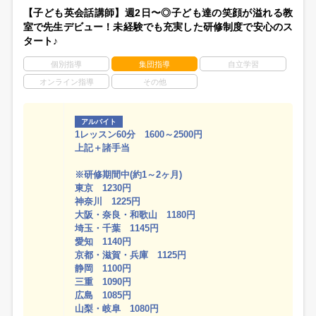
【子ども英会話講師】週2日〜◎子ども達の笑顔が溢れる教
室で先生デビュー！未経験でも充実した研修制度で安心のス
タート♪
個別指導
集団指導
自立学習
オンライン指導
その他
アルバイト
1レッスン60分 1600～2500円
上記＋諸手当
※研修期間中(約1～2ヶ月)
東京 1230円
神奈川 1225円
大阪・奈良・和歌山 1180円
埼玉・千葉 1145円
愛知 1140円
京都・滋賀・兵庫 1125円
静岡 1100円
三重 1090円
広島 1085円
山梨・岐阜 1080円