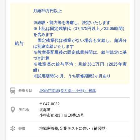
月給25万円以上
※経験・能力等を考慮し、決定いたします
※上記は固定残業代（37,475円以上／23.06時間）
を含みます
固定残業代は残業がない場合も支給し、超過分
給与
は別途支給いたします
※教室長配属後の固定残業時間は、給与規定に基
づき計算
※教室長の給与平均：月給33.1万円（2025年実
績）
※試用期間6ヶ月、うち研修期間2ヶ月あり
JR函館本線(長万部～小樽) 小樽駅
最寄り駅
〒047-0032
北海道
所在地
小樽市稲穂3丁目10番19号
地域密着塾, 定期テストに強い（補習型）
特徴