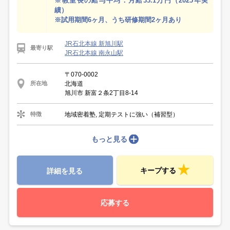
※教室長の給与平均：月給33.1万円（2025年実
績）
※試用期間6ヶ月、うち研修期間2ヶ月あり
JR石北本線 新旭川駅
最寄り駅
JR石北本線 南永山駅
〒070-0002
北海道
所在地
旭川市 新富２条2丁目8-14
地域密着塾, 定期テストに強い（補習型）
特徴
もっと見る
キープする
詳細を見る
応募する