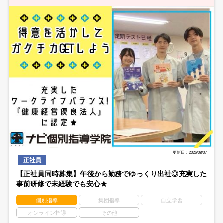
更新日：2026/08/07
正社員
【正社員同時募集】午後から勤務でゆっくり出社◎充実した
事前研修で未経験でも安心★
個別指導
集団指導
自立学習
オンライン指導
その他