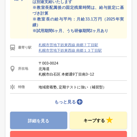
は別途支給いたします
※教室長配属後の固定残業時間は、給与規定に基
づき計算
※教室長の給与平均：月給33.1万円（2025年実
績）
※試用期間6ヶ月、うち研修期間2ヶ月あり
札幌市営地下鉄東西線 南郷７丁目駅
最寄り駅
札幌市営地下鉄東西線 南郷１３丁目駅
〒003-0024
北海道
所在地
札幌市白石区 本郷通9丁目南3−12
地域密着塾, 定期テストに強い（補習型）
特徴
もっと見る
キープする
詳細を見る