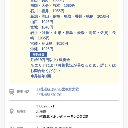
富山・長野 1065円
福岡・大分・熊本 1060円
石川・福井 1055円
新潟・岡山・島根・鳥取・香川・徳島 1050円
山口 1045円
宮城 1040円
岩手・秋田・山形・福島・愛媛・高知・佐賀・長
崎 1035円
宮崎・鹿児島 1030円
沖縄 1025円
契約社員
月給19万円以上+報奨金
※エリアにより募集状況が異なるため、詳しくは
お問合せください
◆昇給年1回
JR札沼線 あいの里教育大駅
最寄り駅
JR札沼線 拓北駅
〒002-8071
北海道
所在地
札幌市北区あいの里一条5-2-3 2階