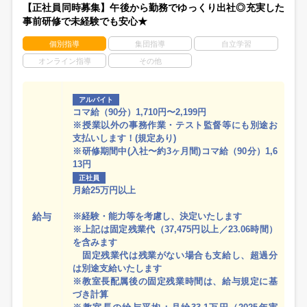
【正社員同時募集】午後から勤務でゆっくり出社◎充実した
事前研修で未経験でも安心★
個別指導
集団指導
自立学習
オンライン指導
その他
アルバイト
コマ給（90分）1,710円〜2,199円
※授業以外の事務作業・テスト監督等にも別途お
支払いします！(規定あり)
※研修期間中(入社〜約3ヶ月間)コマ給（90分）1,6
13円
正社員
月給25万円以上
給与
※経験・能力等を考慮し、決定いたします
※上記は固定残業代（37,475円以上／23.06時間）
を含みます
固定残業代は残業がない場合も支給し、超過分
は別途支給いたします
※教室長配属後の固定残業時間は、給与規定に基
づき計算