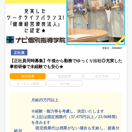
更新日：2026/08/07
正社員
【正社員同時募集】午後から勤務でゆっくり出社◎充実した
事前研修で未経験でも安心★
個別指導
集団指導
自立学習
オンライン指導
その他
月給25万円以上
※経験・能力等を考慮し、決定いたします
※上記は固定残業代（37,475円以上／23.06時間）
を含みます
固定残業代は残業がない場合も支給し、超過分
給与