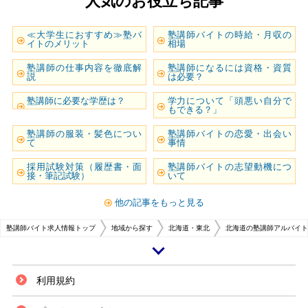
人気のお役立ち記事
≪大学生におすすめ≫塾バ
塾講師バイトの時給・月収の
イトのメリット
相場
塾講師の仕事内容を徹底解
塾講師になるには資格・資質
説
は必要？
塾講師に必要な学歴は？
学力について「頭悪い自分で
もできる？」
塾講師の服装・髪色につい
塾講師バイトの恋愛・出会い
て
事情
採用試験対策（履歴書・面
塾講師バイトの志望動機につ
接・筆記試験）
いて
他の記事をもっと見る
塾講師バイト求人情報トップ
地域から探す
北海道・東北
北海道の塾講師アルバイト
北海道について北海道の紹介北海道は、人口530万人程度で県庁所在地は札
利用規約
幌市となっています。札幌市は人口200万人弱の大きな都市でもあり、札幌
駅周辺には人気のお店がたくさんそろっています。また、毎年恒例の雪まつ