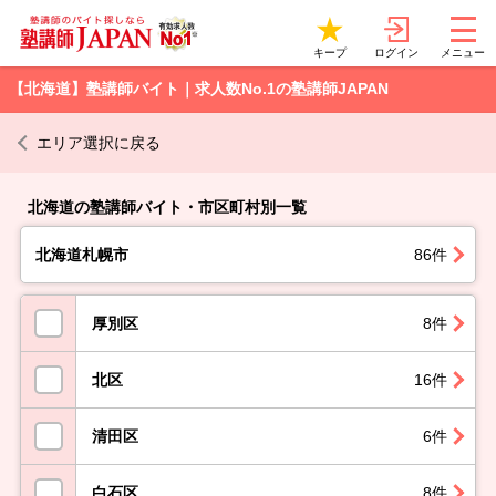
ログイン
キープ
メニュー
【北海道】塾講師バイト｜求人数No.1の塾講師JAPAN
エリア選択に戻る
北海道の塾講師バイト・市区町村別一覧
北海道札幌市
86件
厚別区
8件
北区
16件
清田区
6件
白石区
8件