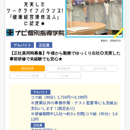
更新日：2026/07/13
アルバイト
正社員
【正社員同時募集】午後から勤務でゆっくり出社◎充実した
事前研修で未経験でも安心★
個別指導
集団指導
自立学習
オンライン指導
その他
アルバイト
コマ給（90分）1,710円〜2,199円
※授業以外の事務作業・テスト監督等にも別途お
支払いします！(規定あり)
※研修期間中(入社〜約3ヶ月間)コマ給（90分）1,6
13円
正社員