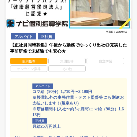
更新日：2026/07/13
アルバイト
正社員
【正社員同時募集】午後から勤務でゆっくり出社◎充実した
事前研修で未経験でも安心★
個別指導
集団指導
自立学習
オンライン指導
その他
アルバイト
コマ給（90分）1,710円〜2,199円
※授業以外の事務作業・テスト監督等にも別途お
支払いします！(規定あり)
※研修期間中(入社〜約3ヶ月間)コマ給（90分）1,6
13円
正社員
月給25万円以上