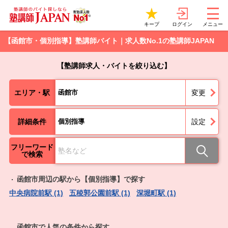
ログイン
キープ
メニュー
【函館市・個別指導】塾講師バイト｜求人数No.1の塾講師JAPAN
【塾講師求人・バイトを絞り込む】
エリア・駅
函館市
変更
詳細条件
個別指導
設定
フリーワード
で検索
函館市周辺の駅から【個別指導】で探す
中央病院前駅 (1)
五稜郭公園前駅 (1)
深堀町駅 (1)
函館市で人気の条件から探す