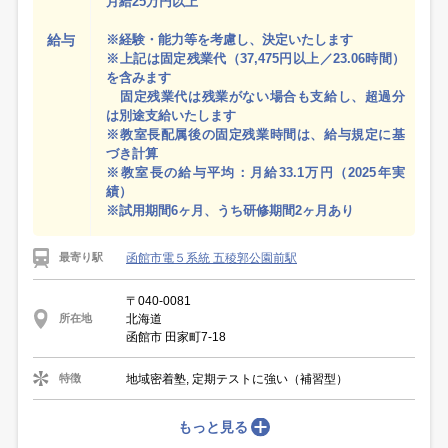
月給25万円以上
給与
※経験・能力等を考慮し、決定いたします
※上記は固定残業代（37,475円以上／23.06時間）
を含みます
固定残業代は残業がない場合も支給し、超過分
は別途支給いたします
※教室長配属後の固定残業時間は、給与規定に基
づき計算
※教室長の給与平均：月給33.1万円（2025年実
績）
※試用期間6ヶ月、うち研修期間2ヶ月あり
函館市電５系統 五稜郭公園前駅
最寄り駅
〒040-0081
北海道
所在地
函館市 田家町7-18
地域密着塾, 定期テストに強い（補習型）
特徴
もっと見る