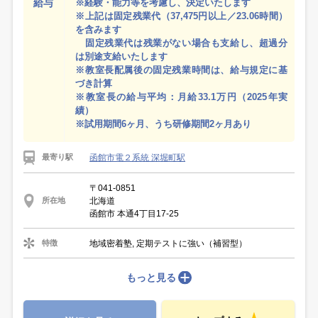
給与
※経験・能力等を考慮し、決定いたします
※上記は固定残業代（37,475円以上／23.06時間）
を含みます
固定残業代は残業がない場合も支給し、超過分
は別途支給いたします
※教室長配属後の固定残業時間は、給与規定に基
づき計算
※教室長の給与平均：月給33.1万円（2025年実
績）
※試用期間6ヶ月、うち研修期間2ヶ月あり
函館市電２系統 深堀町駅
最寄り駅
〒041-0851
北海道
所在地
函館市 本通4丁目17-25
地域密着塾, 定期テストに強い（補習型）
特徴
もっと見る