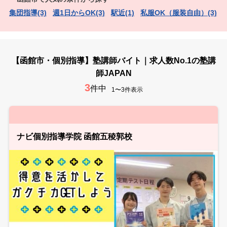
集団指導(3)
週1日からOK(3)
駅近(1)
私服OK（服装自由）(3)
【函館市・個別指導】塾講師バイト｜求人数No.1の塾講
師JAPAN
3
件中
1〜3件表示
ナビ個別指導学院 函館五稜郭校