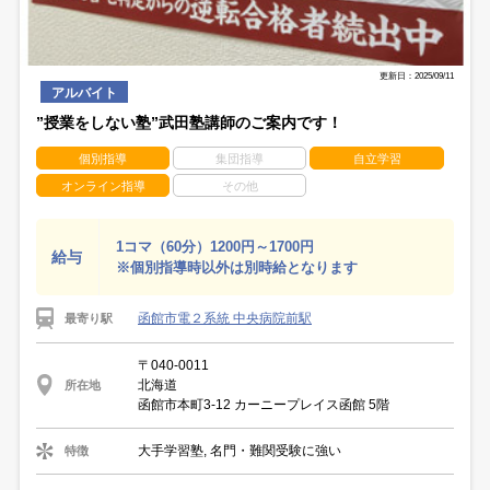
更新日：2025/09/11
アルバイト
”授業をしない塾”武田塾講師のご案内です！
個別指導
集団指導
自立学習
オンライン指導
その他
1コマ（60分）1200円～1700円
給与
※個別指導時以外は別時給となります
函館市電２系統 中央病院前駅
最寄り駅
〒040-0011
北海道
所在地
函館市本町3-12 カーニープレイス函館 5階
大手学習塾, 名門・難関受験に強い
特徴