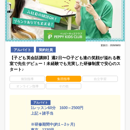
更新日：2026/08/03
アルバイト
契約社員
【子ども英会話講師】週2日〜◎子ども達の笑顔が溢れる教
室で先生デビュー！未経験でも充実した研修制度で安心のス
タート♪
個別指導
集団指導
自立学習
オンライン指導
その他
アルバイト
1レッスン60分 1600～2500円
上記＋諸手当
※研修期間中(約1～2ヶ月)
東京 1230円