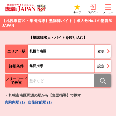
ログイン
キープ
メニュー
【札幌市南区・集団指導】塾講師バイト｜求人数No.1の塾講師
JAPAN
【塾講師求人・バイトを絞り込む】
エリア・駅
札幌市南区
変更
詳細条件
集団指導
設定
フリーワード
で検索
札幌市南区周辺の駅から【集団指導】で探す
真駒内駅 (1)
自衛隊前駅 (1)