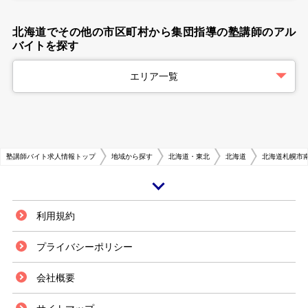
北海道でその他の市区町村から集団指導の塾講師のアル
バイトを探す
エリア一覧
塾講師バイト求人情報トップ
地域から探す
北海道・東北
北海道
北海道札幌市
札幌市は、人口も日本で5本の指に数えられる日本最北の政令指定都市で
利用規約
す。北海道の人口の約半分が集中する大都市で、政治・経済・文化の中心地
として発展をしています。周辺には山岳地帯があり、川や湖などの自然豊か
プライバシーポリシー
な景観にも恵まれています。 市内には、国立・公立・私立のさまざまな大
学が集積しており、市内外から多くの学生が集まる文教都市でもあります。
会社概要
交通はJRをはじめ、札幌市営地下鉄や市電・バスなどが充実した交通網を
築き、交通の利便性は良好です。そのため市外から通学する大学生が、塾の
アルバイトをするケースも多く、塾講師の需要も多いので仕事を見つけやす