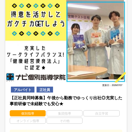
更新日：2026/07/07
アルバイト
正社員
【正社員同時募集】午後から勤務でゆっくり出社◎充実した
事前研修で未経験でも安心★
個別指導
集団指導
自立学習
オンライン指導
その他