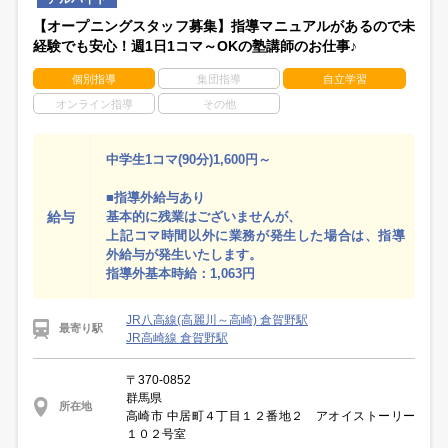
【オープニングスタッフ募集】指導マニュアルがあるので未
経験でも安心！週1日1コマ～OKの塾講師のお仕事♪
個別指導
集団指導
自立学習
オンライン指導
その他
中学生1コマ(90分)1,600円～
■指導外給与あり
給与
基本的に残業はございませんが、
上記コマ時間以外に業務が発生した場合は、指導
外給与が発生いたします。
指導外基本時給：1,063円
JR八高線(高麗川～高崎) 倉賀野駅
最寄り駅
JR高崎線 倉賀野駅
〒370-0852
群馬県
所在地
高崎市 中居町４丁目１２番地２ アオイストーリー
１０２号室