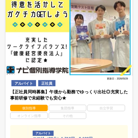
更新日：2026/05/29
アルバイト
正社員
【正社員同時募集】午後から勤務でゆっくり出社◎充実した
事前研修で未経験でも安心★
個別指導
集団指導
自立学習
オンライン指導
その他
アルバイト