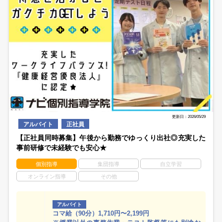
更新日：2026/05/29
アルバイト
正社員
【正社員同時募集】午後から勤務でゆっくり出社◎充実した
事前研修で未経験でも安心★
個別指導
集団指導
自立学習
オンライン指導
その他
アルバイト
コマ給（90分）1,710円〜2,199円