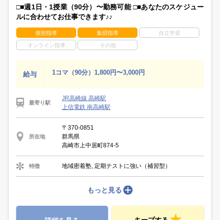
□■週1日・1授業（90分）〜勤務可能 □■あなたのスケジュー
ルに合わせてお仕事できます♪♪
個別指導
集団指導
自立学習
オンライン指導
その他
1コマ（90分）1,800円〜3,000円
給与
JR高崎線 高崎駅
最寄り駅
上信電鉄 南高崎駅
〒370-0851
群馬県
所在地
高崎市上中居町874-5
地域密着塾, 定期テストに強い（補習型）
特徴
もっと見る
キープする