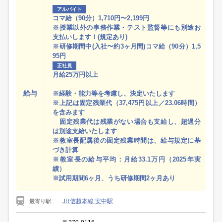
アルバイト
コマ給（90分）1,710円〜2,199円
※授業以外の事務作業・テスト監督等にも別途お
支払いします！(規定あり)
※研修期間中(入社〜約3ヶ月間)コマ給（90分）1,5
95円
正社員
月給25万円以上
給与
※経験・能力等を考慮し、決定いたします
※上記は固定残業代（37,475円以上／23.06時間）
を含みます
固定残業代は残業がない場合も支給し、超過分
は別途支給いたします
※教室長配属後の固定残業時間は、給与規定に基
づき計算
※教室長の給与平均：月給33.1万円（2025年実
績）
※試用期間6ヶ月、うち研修期間2ヶ月あり
JR信越本線 安中駅
最寄り駅