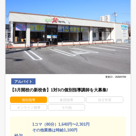
更新日：2026/07/06
アルバイト
【3月開校の新校舎】1対3の個別指導講師を大募集!
個別指導
集団指導
自立学習
オンライン指導
その他
1コマ（80分）1,640円〜2,301円
その他業務は時給1,100円
給与