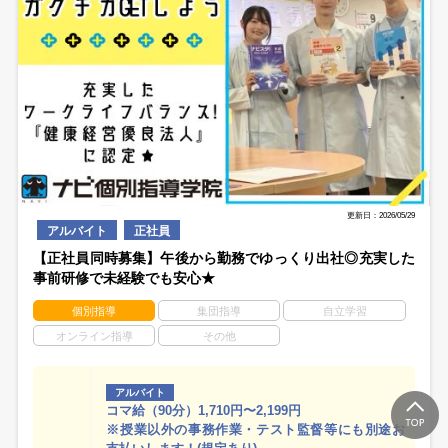
更新日：2026/05/29
アルバイト
正社員
【正社員同時募集】午後から勤務でゆっくり出社◎充実した
事前研修で未経験でも安心★
個別指導
集団指導
自立学習
オンライン指導
その他
アルバイト
コマ給（90分）1,710円〜2,199円
※授業以外の事務作業・テスト監督等にも別途お