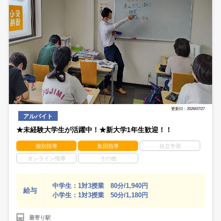
更新日：2026/07/27
アルバイト
★未経験大学生が活躍中！★新大学1年生歓迎！！
個別指導
集団指導
自立学習
オンライン指導
その他
中学生：1対3授業 80分/1,940円
給与
小学生：1対3授業 50分/1,180円
最寄り駅