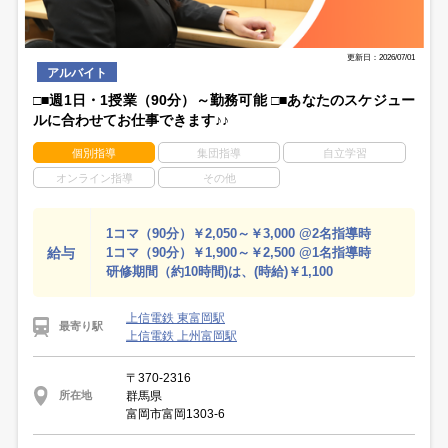
更新日：2026/07/01
アルバイト
□■週1日・1授業（90分）～勤務可能 □■あなたのスケジュー
ルに合わせてお仕事できます♪♪
個別指導
集団指導
自立学習
オンライン指導
その他
1コマ（90分）￥2,050～￥3,000 @2名指導時
給与
1コマ（90分）￥1,900～￥2,500 @1名指導時
研修期間（約10時間)は、(時給)￥1,100
上信電鉄 東富岡駅
最寄り駅
上信電鉄 上州富岡駅
〒370-2316
群馬県
所在地
富岡市富岡1303-6