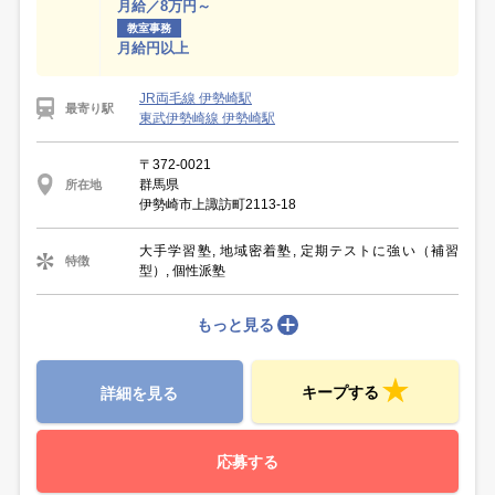
月給／8万円～
教室事務
月給円以上
JR両毛線 伊勢崎駅
最寄り駅
東武伊勢崎線 伊勢崎駅
〒372-0021
群馬県
所在地
伊勢崎市上諏訪町2113-18
大手学習塾, 地域密着塾, 定期テストに強い（補習
特徴
型）, 個性派塾
もっと見る
キープする
詳細を見る
応募する