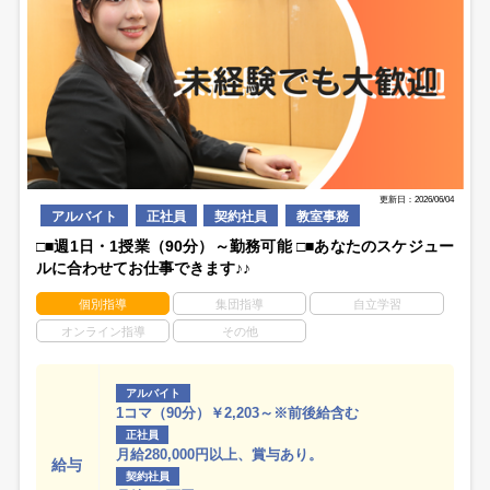
更新日：2026/06/04
アルバイト
正社員
契約社員
教室事務
□■週1日・1授業（90分）～勤務可能 □■あなたのスケジュー
ルに合わせてお仕事できます♪♪
個別指導
集団指導
自立学習
オンライン指導
その他
アルバイト
1コマ（90分）￥2,203～※前後給含む
正社員
月給280,000円以上、賞与あり。
給与
契約社員