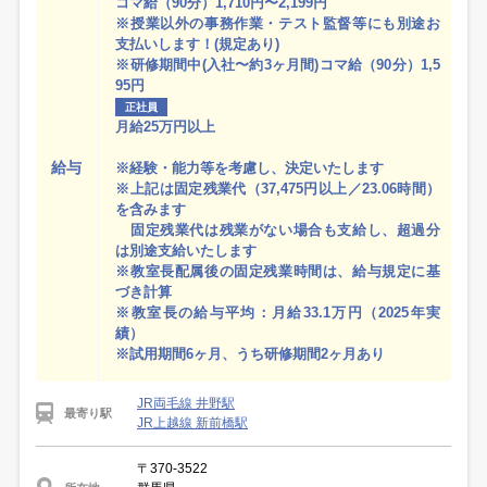
コマ給（90分）1,710円〜2,199円
※授業以外の事務作業・テスト監督等にも別途お
支払いします！(規定あり)
※研修期間中(入社〜約3ヶ月間)コマ給（90分）1,5
95円
正社員
月給25万円以上
給与
※経験・能力等を考慮し、決定いたします
※上記は固定残業代（37,475円以上／23.06時間）
を含みます
固定残業代は残業がない場合も支給し、超過分
は別途支給いたします
※教室長配属後の固定残業時間は、給与規定に基
づき計算
※教室長の給与平均：月給33.1万円（2025年実
績）
※試用期間6ヶ月、うち研修期間2ヶ月あり
JR両毛線 井野駅
最寄り駅
JR上越線 新前橋駅
〒370-3522