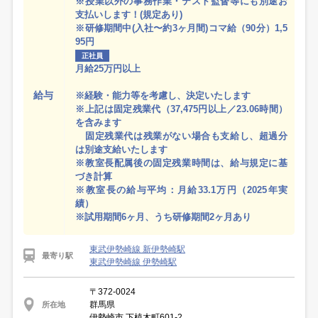
※授業以外の事務作業・テスト監督等にも別途お
支払いします！(規定あり)
※研修期間中(入社〜約3ヶ月間)コマ給（90分）1,5
95円
正社員
月給25万円以上
給与
※経験・能力等を考慮し、決定いたします
※上記は固定残業代（37,475円以上／23.06時間）
を含みます
固定残業代は残業がない場合も支給し、超過分
は別途支給いたします
※教室長配属後の固定残業時間は、給与規定に基
づき計算
※教室長の給与平均：月給33.1万円（2025年実
績）
※試用期間6ヶ月、うち研修期間2ヶ月あり
東武伊勢崎線 新伊勢崎駅
最寄り駅
東武伊勢崎線 伊勢崎駅
〒372-0024
群馬県
所在地
伊勢崎市 下植木町601-2