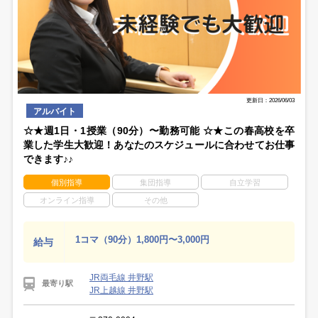
更新日：2026/06/03
アルバイト
☆★週1日・1授業（90分）〜勤務可能 ☆★この春高校を卒
業した学生大歓迎！あなたのスケジュールに合わせてお仕事
できます♪♪
個別指導
集団指導
自立学習
オンライン指導
その他
1コマ（90分）1,800円〜3,000円
給与
JR両毛線 井野駅
最寄り駅
JR上越線 井野駅