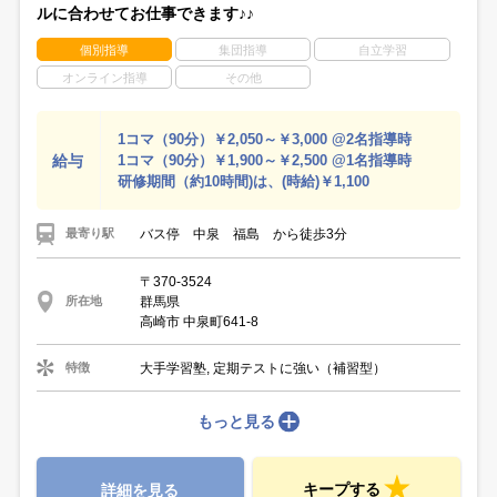
ルに合わせてお仕事できます♪♪
個別指導
集団指導
自立学習
オンライン指導
その他
1コマ（90分）￥2,050～￥3,000 @2名指導時
給与
1コマ（90分）￥1,900～￥2,500 @1名指導時
研修期間（約10時間)は、(時給)￥1,100
バス停 中泉 福島 から徒歩3分
最寄り駅
〒370-3524
群馬県
所在地
高崎市 中泉町641-8
大手学習塾, 定期テストに強い（補習型）
特徴
もっと見る
キープする
詳細を見る