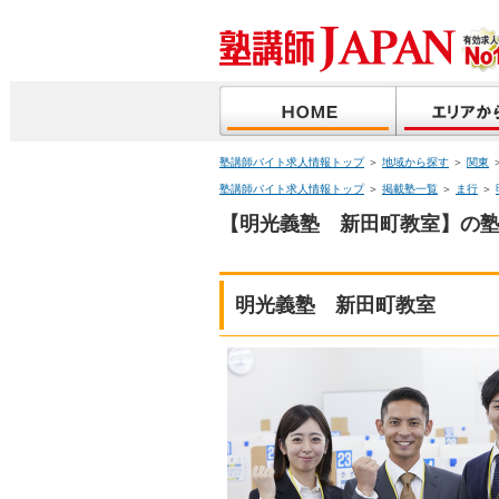
塾講師バイト求人情報トップ
＞
地域から探す
＞
関東
塾講師バイト求人情報トップ
＞
掲載塾一覧
＞
ま行
＞
【明光義塾 新田町教室】の塾
明光義塾 新田町教室