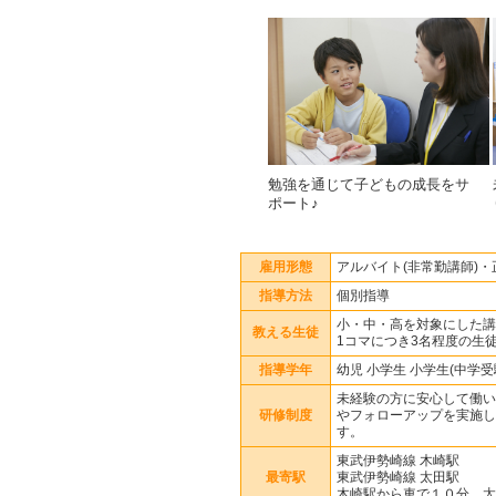
勉強を通じて子どもの成長をサ
ポート♪
雇用形態
アルバイト(非常勤講師)
指導方法
個別指導
小・中・高を対象にした講
教える生徒
1コマにつき3名程度の生
指導学年
幼児 小学生 小学生(中学受
未経験の方に安心して働い
研修制度
やフォローアップを実施し
す。
東武伊勢崎線 木崎駅
最寄駅
東武伊勢崎線 太田駅
木崎駅から車で１０分、太