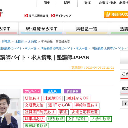
＞
群馬県
＞
太田市
＞
木崎駅
＞ 明光義塾 新田町教室
明光義塾のバイト・求人一覧
＞
明光義塾 群馬県のバイト・求人一覧
＞
明光義塾 太田市のバイト・
講師バイト・求人情報｜塾講師JAPAN
更新日時：2026-04-06 12:21:01
研修あり
未経験OK
1教科からOK
交通費支給
週1日からOK
昇給制度あり
社員雇用制度あり
駅近
友達と応募歓迎
駐車場あり
理系歓迎
女性活躍中
大学生歓迎
未経験者歓迎