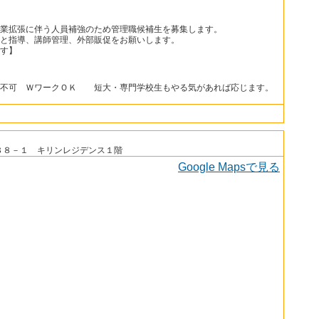
業拡張に伴う人員補強のため管理職候補生を募集します。
と指導、講師管理、外部販促をお願いします。
す】
ち不可 ＷワークＯＫ 短大・専門学校生もやる気があれば応じます。
８８－１ キリンレジデンス１階
Google Mapsで見る