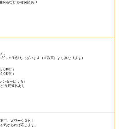
用保険など 各種保険あり
5
す。
2:30～の勤務もございます（※教室により異なります）
働8.0時間）
働6.0時間）
カレンダーによる）
ど 長期連休あり
0
。
不可、ＷワークＯＫ！
る気があれば応じます。