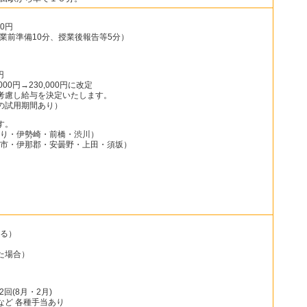
,600円
授業前準備10分、授業後報告等5分）
円
000円→230,000円に改定
考慮し給与を決定いたします。
の試用期間あり）
す。
り・伊勢崎・前橋・渋川）
市・伊那郡・安曇野・上田・須坂）
る）
た場合）
2回(8月・2月)
など 各種手当あり