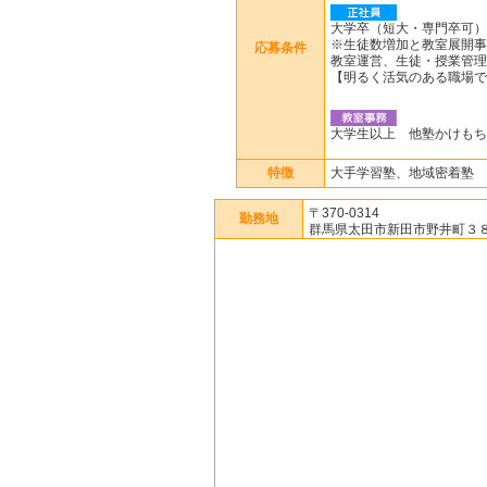
大学卒（短大・専門卒可）
※生徒数増加と教室展開事
応募条件
教室運営、生徒・授業管理
【明るく活気のある職場で
大学生以上 他塾かけも
特徴
大手学習塾、地域密着塾
〒370-0314
勤務地
群馬県太田市新田市野井町３