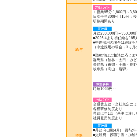
１授業95分 1,800円～3
日次手当300円（15分：
研修期間あり
月給230,000円～350,000
■2026.4より初任給を185,
■中途採用の場合は経験を
（中途採用の場合→3ヵ月
給与
■勤務地はご相談に応じま
群馬県（館林・太田・みど
長野県（東御・千曲・長野
岐阜県（高山・飛騨）
時給1065円～
交通費支給（当社規定によ
各種研修制度あり
昇給は年1回（基準に達し
社員登用制度あり
■昇給:年1回(4月) 賞与:年
■交通費・役職手当・加給
待遇