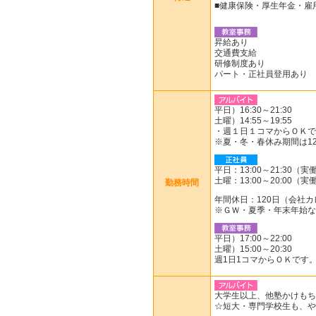
■健康保険・厚生年金・雇
昇給あり
交通費支給
研修制度あり
パート・正社員登用あり
平日）16:30～21:30
土曜）14:55～19:5
・週１日１コマからＯＫで
※夏・冬・春休み期間は1
平日：13:00～21:30（実
土曜：13:00～20:00（実
勤務時間
年間休日：120日（会社
※ＧＷ・夏季・年末年始な
平日）17:00～22:00
土曜）15:00～20:3
週1日1コマからＯＫです
大学生以上、他塾かけもち
☆短大・専門学校生も、や