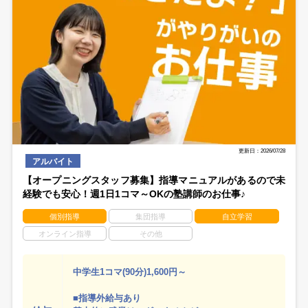
更新日：2026/07/28
アルバイト
【オープニングスタッフ募集】指導マニュアルがあるので未
経験でも安心！週1日1コマ～OKの塾講師のお仕事♪
個別指導
集団指導
自立学習
オンライン指導
その他
中学生1コマ(90分)1,600円～
■指導外給与あり