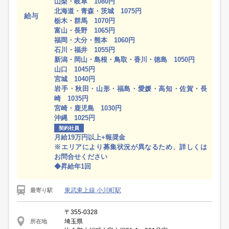
山梨・岐阜 1080円
北海道・青森・茨城 1075円
給与
栃木・群馬 1070円
富山・長野 1065円
福岡・大分・熊本 1060円
石川・福井 1055円
新潟・岡山・島根・鳥取・香川・徳島 1050円
山口 1045円
宮城 1040円
岩手・秋田・山形・福島・愛媛・高知・佐賀・長
崎 1035円
宮崎・鹿児島 1030円
沖縄 1025円
契約社員
月給19万円以上+報奨金
※エリアにより募集状況が異なるため、詳しくは
お問合せください
◆昇給年1回
東武東上線 小川町駅
最寄り駅
〒355-0328
埼玉県
所在地