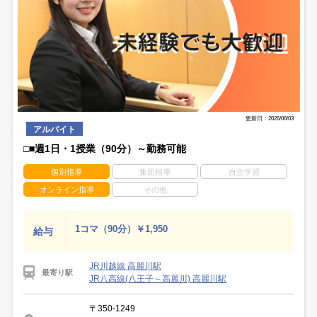
更新日：2026/06/03
アルバイト
□■週1日・1授業（90分）～勤務可能
個別指導
集団指導
自立学習
オンライン指導
その他
1コマ（90分）￥1,950
給与
JR川越線 高麗川駅
最寄り駅
JR八高線(八王子～高麗川) 高麗川駅
〒350-1249