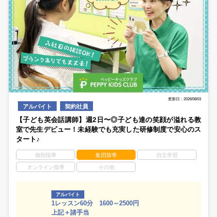
更新日：2026/08/03
アルバイト
契約社員
【子ども英会話講師】週2日〜◎子ども達の笑顔が溢れる教
室で先生デビュー！未経験でも充実した研修制度で安心のス
タート♪
個別指導
集団指導
自立学習
オンライン指導
その他
アルバイト
1レッスン60分 1600～2500円
上記＋諸手当