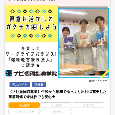
更新日：2026/05/29
アルバイト
正社員
【正社員同時募集】午後から勤務でゆっくり出社◎充実した
事前研修で未経験でも安心★
個別指導
集団指導
自立学習
オンライン指導
その他