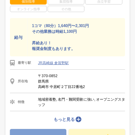
個別指導
集団指導
自立学習
オンライン指導
その他
1コマ（80分）1,640円〜2,301円
その他業務は時給1,100円
給与
昇給あり！
報奨金制度もあります。
JR高崎線 倉賀野駅
最寄り駅
〒370-0852
群馬県
所在地
高崎市 中居町２丁目22番地2
地域密着塾, 名門・難関受験に強い, オープニングスタ
特徴
ッフ
もっと見る