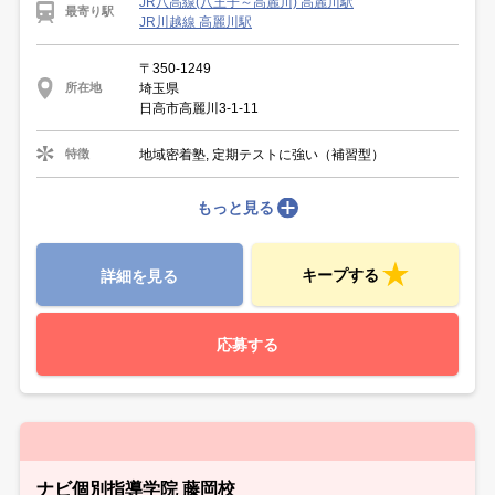
JR八高線(八王子～高麗川) 高麗川駅
最寄り駅
JR川越線 高麗川駅
〒350-1249
埼玉県
所在地
日高市高麗川3-1-11
地域密着塾, 定期テストに強い（補習型）
特徴
もっと見る
キープする
詳細を見る
応募する
ナビ個別指導学院 藤岡校