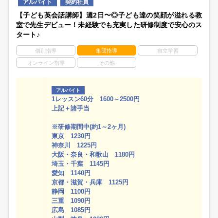
アルバイト
契約社員
【子ども英会話講師】週2日〜◎子ども達の笑顔が溢れる教
室で先生デビュー！未経験でも充実した研修制度で安心のス
タート♪
個別指導
集団指導
自立学習
オンライン指導
その他
アルバイト
1レッスン60分 1600～2500円
上記＋諸手当
※研修期間中(約1～2ヶ月)
東京 1230円
神奈川 1225円
大阪・奈良・和歌山 1180円
埼玉・千葉 1145円
愛知 1140円
京都・滋賀・兵庫 1125円
静岡 1100円
三重 1090円
広島 1085円