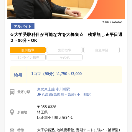
更新日：2026/06/24
アルバイト
☆大学受験科目が可能な方を大募集☆ 残業無し★平日週
２・90分～OK
個別指導
集団指導
自立学習
オンライン指導
その他
1コマ（90分）\1,750～\3,000
給与
東武東上線 小川町駅
最寄り駅
JR八高線(高麗川～高崎) 小川町駅
〒355-0328
埼玉県
所在地
比企郡小川町大塚34-1
大手学習塾, 地域密着塾, 定期テストに強い（補習型）
特徴