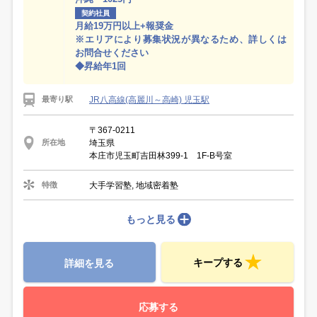
契約社員
月給19万円以上+報奨金
※エリアにより募集状況が異なるため、詳しくは
お問合せください
◆昇給年1回
JR八高線(高麗川～高崎) 児玉駅
最寄り駅
〒367-0211
埼玉県
所在地
本庄市児玉町吉田林399-1 1F-B号室
大手学習塾, 地域密着塾
特徴
もっと見る
キープする
詳細を見る
応募する