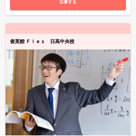
応募する
俊英館 Ｆｌｅｘ 日高中央校