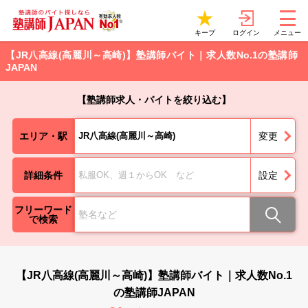
ログイン
キープ
メニュー
【JR八高線(高麗川～高崎)】塾講師バイト｜求人数No.1の塾講師
JAPAN
【塾講師求人・バイトを絞り込む】
エリア・駅
JR八高線(高麗川～高崎)
変更
詳細条件
私服OK、週１からOK など
設定
フリーワード
で検索
【JR八高線(高麗川～高崎)】塾講師バイト｜求人数No.1
の塾講師JAPAN