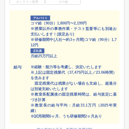
オンライン指導
その他
アルバイト
コマ給（90分）1,800円〜2,199円
※授業以外の事務作業・テスト監督等にも別途お
支払いします！(規定あり)
※研修期間中(入社〜約3ヶ月間)コマ給（90分）1,7
12円
正社員
月給25万円以上
給与
※経験・能力等を考慮し、決定いたします
※上記は固定残業代（37,475円以上／23.06時間）
を含みます
固定残業代は残業がない場合も支給し、超過分
は別途支給いたします
※教室長配属後の固定残業時間は、給与規定に基
づき計算
※教室長の給与平均：月給33.1万円（2025年実
績）
※試用期間6ヶ月、うち研修期間2ヶ月あり