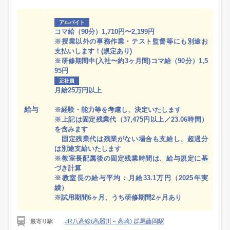
アルバイト
コマ給（90分）1,710円〜2,199円
※授業以外の事務作業・テスト監督等にも別途お
支払いします！(規定あり)
※研修期間中(入社〜約3ヶ月間)コマ給（90分）1,5
95円
正社員
月給25万円以上
給与
※経験・能力等を考慮し、決定いたします
※上記は固定残業代（37,475円以上／23.06時間）
を含みます
固定残業代は残業がない場合も支給し、超過分
は別途支給いたします
※教室長配属後の固定残業時間は、給与規定に基
づき計算
※教室長の給与平均：月給33.1万円（2025年実
績）
※試用期間6ヶ月、うち研修期間2ヶ月あり
JR八高線(高麗川～高崎) 群馬藤岡駅
最寄り駅