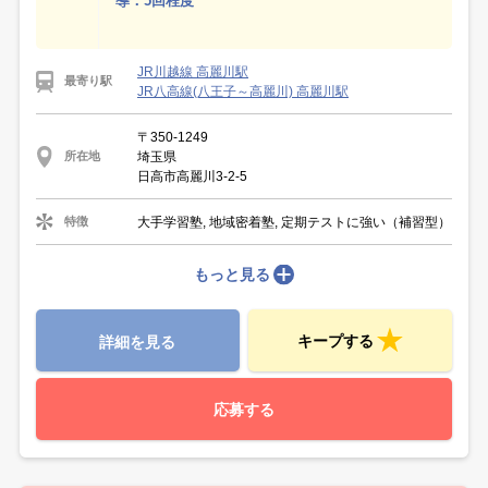
導：5回程度
JR川越線 高麗川駅
最寄り駅
JR八高線(八王子～高麗川) 高麗川駅
〒350-1249
埼玉県
所在地
日高市高麗川3-2-5
大手学習塾, 地域密着塾, 定期テストに強い（補習型）
特徴
もっと見る
キープする
詳細を見る
応募する