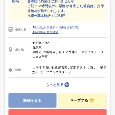
給与
基本的に残業はございませんが、
上記コマ時間以外に業務が発生した場合は、指導
外給与が発生いたします。
指導外基本時給：1,063円
JR八高線(高麗川～高崎) 倉賀野駅
最寄り駅
JR高崎線 倉賀野駅
〒370-0852
群馬県
所在地
高崎市 中居町４丁目１２番地２ アオイストーリー
１０２号室
大手学習塾, 地域密着塾, 定期テストに強い（補習
特徴
型）, オープニングスタッフ
もっと見る
キープする
詳細を見る