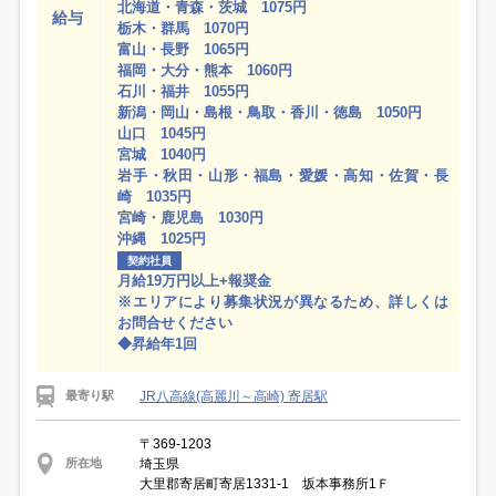
北海道・青森・茨城 1075円
給与
栃木・群馬 1070円
富山・長野 1065円
福岡・大分・熊本 1060円
石川・福井 1055円
新潟・岡山・島根・鳥取・香川・徳島 1050円
山口 1045円
宮城 1040円
岩手・秋田・山形・福島・愛媛・高知・佐賀・長
崎 1035円
宮崎・鹿児島 1030円
沖縄 1025円
契約社員
月給19万円以上+報奨金
※エリアにより募集状況が異なるため、詳しくは
お問合せください
◆昇給年1回
JR八高線(高麗川～高崎) 寄居駅
最寄り駅
〒369-1203
埼玉県
所在地
大里郡寄居町寄居1331-1 坂本事務所1Ｆ