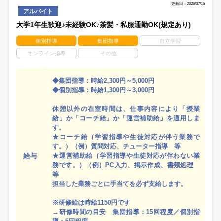
更新日：2026/07/16
アルバイト
大学1年生歓迎♪未経験OK♪茶髪・私服通勤OK(規定あり)
個別指導
集団指導
自立学習
オンライン指導
その他
◆集団指導：時給2,300円～5,000円
◆個別指導：時給1,300円～3,000円
休憩以外の在室時間は、仕事内容により「授業
給」か「コーチ給」か「運営補助給」を適用しま
す。
★コーチ給（学習指導や生徒対応が伴う業務で
す。）（例）質問対応、チューター指導 等
給与
★運営補助給（学習指導や生徒対応が伴わない業
務です。）（例）PC入力、掲示作成、書類処理
等
担当した業務ごとに手当てを必ず支給します。
※研修給は時給1150円です
→研修時間の目安 集団指導：15回程度／個別指