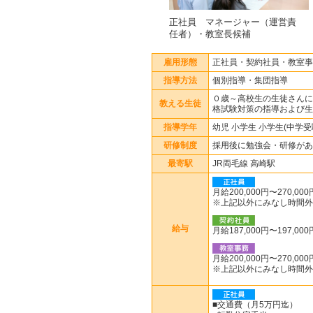
正社員 マネージャー（運営責
任者）・教室長候補
雇用形態
正社員・契約社員・教室事
指導方法
個別指導・集団指導
０歳～高校生の生徒さんに
教える生徒
格試験対策の指導および生
指導学年
幼児 小学生 小学生(中学受
研修制度
採用後に勉強会・研修があ
最寄駅
JR両毛線 高崎駅
月給200,000円〜270,000
※上記以外にみなし時間外勤
給与
月給187,000円〜197
月給200,000円〜270,000
※上記以外にみなし時間外勤
■交通費（月5万円迄）