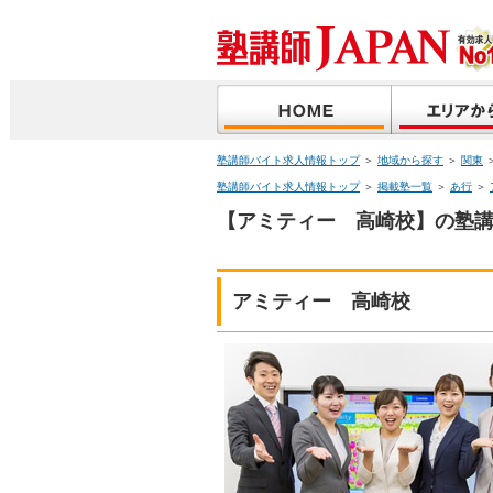
塾講師バイト求人情報トップ
＞
地域から探す
＞
関東
塾講師バイト求人情報トップ
＞
掲載塾一覧
＞
あ行
＞
【アミティー 高崎校】の塾講
アミティー 高崎校