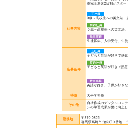
※完全週休2日制がスター
0歳～高校生への英文法、
仕事内容
０歳～高校生への英文法、
生徒募集、入学受付、生徒
子どもと英語が好きで熱意
子どもと英語が好きで熱意
応募条件
英語が好き、子供が好きな
特徴
大手学習塾
自社作成のデジタルコンテン
その他
ンの学習成果が更に向上し
〒370-0825
勤務地
群馬県高崎市白銀町９番地 