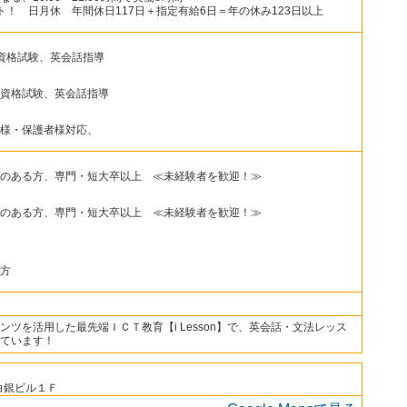
ト！ 日月休 年間休日117日＋指定有給6日＝年の休み123日以上
資格試験、英会話指導
資格試験、英会話指導
様・保護者様対応、
のある方、専門・短大卒以上 ≪未経験者を歓迎！≫
のある方、専門・短大卒以上 ≪未経験者を歓迎！≫
方
ツを活用した最先端ＩＣＴ教育【i Lesson】で、英会話・文法レッス
ています！
白銀ビル１Ｆ