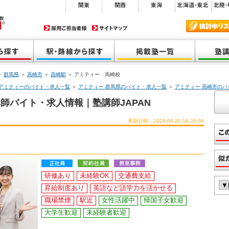
＞
群馬県
＞
高崎市
＞
高崎駅
＞ アミティー 高崎校
アミティーのバイト・求人一覧
＞
アミティー 群馬県のバイト・求人一覧
＞
アミティー 高崎市のバ
師バイト・求人情報｜塾講師JAPAN
更新日時：2025-08-20 18:26:08
研修あり
未経験OK
交通費支給
昇給制度あり
英語など語学力を活かせる
職場禁煙
駅近
女性活躍中
帰国子女歓迎
大学生歓迎
未経験者歓迎