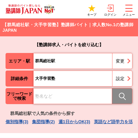
ログイン
キープ
メニュー
【群馬総社駅・大手学習塾】塾講師バイト｜求人数No.1の塾講師
JAPAN
【塾講師求人・バイトを絞り込む】
エリア・駅
群馬総社駅
変更
詳細条件
大手学習塾
設定
フリーワード
で検索
群馬総社駅で人気の条件から探す
個別指導(3)
集団指導(2)
週1日からOK(3)
英語など語学力を活かせ