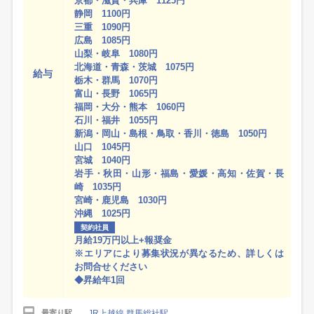
京都・滋賀・兵庫 1125円
静岡 1100円
三重 1090円
広島 1085円
山梨・岐阜 1080円
北海道・青森・茨城 1075円
給与
栃木・群馬 1070円
富山・長野 1065円
福岡・大分・熊本 1060円
石川・福井 1055円
新潟・岡山・島根・鳥取・香川・徳島 1050円
山口 1045円
宮城 1040円
岩手・秋田・山形・福島・愛媛・高知・佐賀・長
崎 1035円
宮崎・鹿児島 1030円
沖縄 1025円
契約社員
月給19万円以上+報奨金
※エリアにより募集状況が異なるため、詳しくは
お問合せください
◆昇給年1回
JR上越線 群馬総社駅
最寄り駅