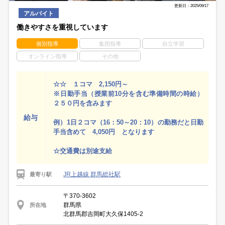
更新日：2025/09/17
アルバイト
働きやすさを重視しています
個別指導
集団指導
自立学習
オンライン指導
その他
☆☆ １コマ 2,150円～
※日勤手当（授業前10分を含む準備時間の時給）
２５０円を含みます
給与
例）1日２コマ（16：50～20：10）の勤務だと日勤
手当含めて 4,050円 となります
☆交通費は別途支給
JR上越線 群馬総社駅
最寄り駅
〒370-3602
群馬県
所在地
北群馬郡吉岡町大久保1405-2