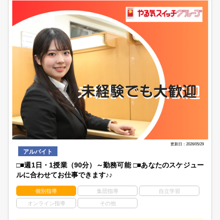
更新日：2026/05/29
アルバイト
□■週1日・1授業（90分）～勤務可能 □■あなたのスケジュー
ルに合わせてお仕事できます♪♪
個別指導
集団指導
自立学習
オンライン指導
その他