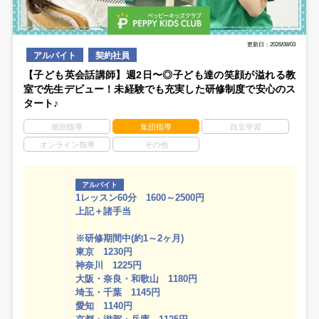
更新日：2026/08/03
アルバイト
契約社員
【子ども英会話講師】週2日〜◎子ども達の笑顔が溢れる教
室で先生デビュー！未経験でも充実した研修制度で安心のス
タート♪
個別指導
集団指導
自立学習
オンライン指導
その他
アルバイト
1レッスン60分 1600～2500円
上記＋諸手当
※研修期間中(約1～2ヶ月)
東京 1230円
神奈川 1225円
大阪・奈良・和歌山 1180円
埼玉・千葉 1145円
愛知 1140円