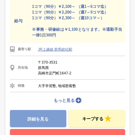
1コマ（90分）￥2,100～ （週1～6コマ迄）
1コマ（90分）￥2,200～ （週7～9コマ迄）
1コマ（90分）￥2,300～ （週10コマ～）
給与
※事務・研修給は￥1,100となります。※通勤手当
一律1日300円
JR上越線 群馬総社駅
最寄り駅
〒370-3531
群馬県
所在地
高崎市足門町1647-2
大手学習塾, 地域密着塾
特徴
もっと見る
キープする
詳細を見る