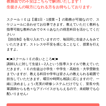
教務面での不安はこちらで解消いたします！
生徒さんの味方になれる方をお待ちしております♪
スクールＩＥは【週1日・1授業～】の勤務が可能なので、ス
ケジュールに合わせてお仕事できます。教えていただく教科も
指導可能な教科のみでＯＫ☆あなたの得意科目を活かしてくだ
さい♪
【担任制】を取り入れていますので、毎回同じ生徒さんをみて
いただきます。ストレスや不安を感じることなく、授業を行え
ますよ。
■□■スクールＩＥの良いところ■□■
講師1人に対して生徒1～2人という指導スタイルで教えていた
だきます。ＩＥの生徒は小学生・中学生・高校生・大学受験生
までいますが、教える科目や学年は皆さんの教えられる範囲で
担当していただきます。曜日や時間も相談に応じますので、一
緒に決めましょう♪充実の研修システムだけでなく、室長や先
輩講師からも色々なアドバイスがもらえるので、未経験でも心
配いりません♪