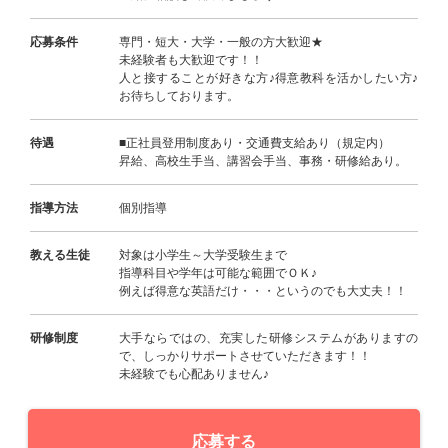
応募条件
専門・短大・大学・一般の方大歓迎★
未経験者も大歓迎です！！
人と接することが好きな方♪得意教科を活かしたい方♪
お待ちしております。
待遇
■正社員登用制度あり・交通費支給あり（規定内）
昇給、高校生手当、講習会手当、事務・研修給あり。
指導方法
個別指導
教える生徒
対象は小学生～大学受験生まで
指導科目や学年は可能な範囲でＯＫ♪
例えば得意な英語だけ・・・というのでも大丈夫！！
研修制度
大手ならではの、充実した研修システムがありますの
で、しっかりサポートさせていただきます！！
未経験でも心配ありません♪
応募する