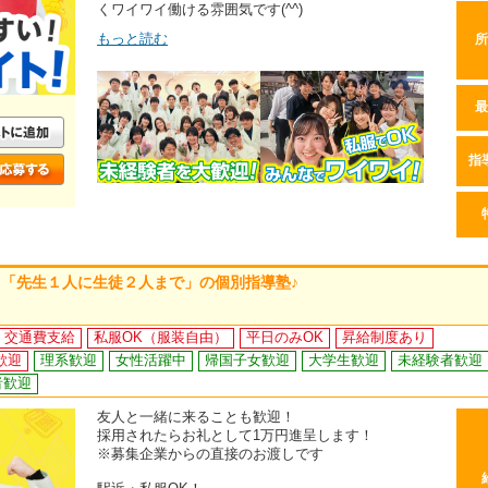
くワイワイ働ける雰囲気です(^^)
もっと読む
所
最
指
「先生１人に生徒２人まで」の個別指導塾♪
交通費支給
私服OK（服装自由）
平日のみOK
昇給制度あり
歓迎
理系歓迎
女性活躍中
帰国子女歓迎
大学生歓迎
未経験者歓迎
者歓迎
友人と一緒に来ることも歓迎！
採用されたらお礼として1万円進呈します！
※募集企業からの直接のお渡しです