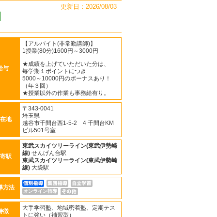
更新日：2026/08/03
【アルバイト(非常勤講師)】
1授業(80分)1600円～3000円
★成績を上げていただいた分は、
給与
毎学期１ポイントにつき
5000～10000円のボーナスあり！
（年３回）
★授業以外の作業も事務給有り。
〒343-0041
埼玉県
在地
越谷市千間台西1-5-2 4 千間台KM
ビル501号室
東武スカイツリーライン(東武伊勢崎
線)
せんげん台駅
寄駅
東武スカイツリーライン(東武伊勢崎
線)
大袋駅
導方法
オンライン指導
大手学習塾、地域密着塾、定期テス
特徴
トに強い（補習型）