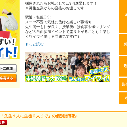
採用されたらお礼として1万円進呈します！
※募集企業からの直接のお渡しです
駅近・私服OK！
スーツ不要で気軽に働ける楽しい職場★
先生同士も仲が良く、授業後には食事やボウリング
などの自由参加イベントで盛り上がることも！楽し
くワイワイ働ける雰囲気です(^^)
もっと読む
所
最
指
「先生１人に生徒２人まで」の個別指導塾♪