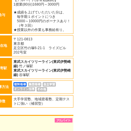
【アルバイト(非常勤講師)】
1授業(80分)1680円～3000円
★成績を上げていただいた分は、
給与
毎学期１ポイントにつき
5000～10000円のボーナスあり！
（年３回）
★授業以外の作業も事務給有り。
〒121-0813
東京都
在地
足立区竹の塚6-21-1 ライズビル
202号室
東武スカイツリーライン(東武伊勢崎
線)
竹ノ塚駅
寄駅
東武スカイツリーライン(東武伊勢崎
線)
谷塚駅
導方法
オンライン指導
大手学習塾、地域密着塾、定期テス
特徴
トに強い（補習型）