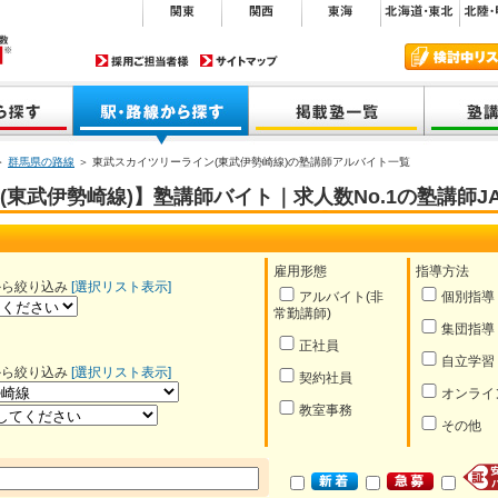
＞
群馬県の路線
＞ 東武スカイツリーライン(東武伊勢崎線)の塾講師アルバイト一覧
東武伊勢崎線)】塾講師バイト｜求人数No.1の塾講師JA
雇用形態
指導方法
から絞り込み
[選択リスト表示]
アルバイト(非
個別指導
常勤講師)
集団指導
正社員
自立学習
から絞り込み
[選択リスト表示]
契約社員
オンライ
教室事務
その他