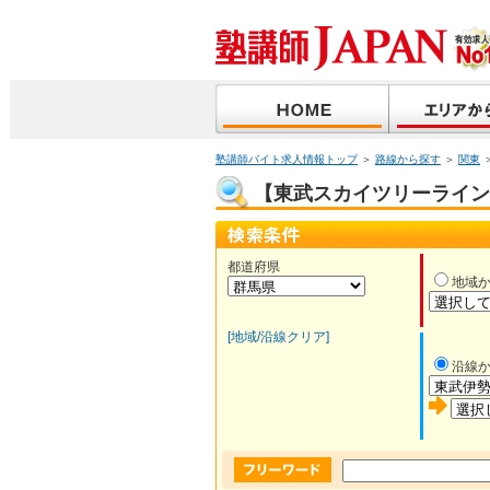
塾講師バイト求人情報トップ
＞
路線から探す
＞
関東
【東武スカイツリーライン(
都道府県
地域
[地域/沿線クリア]
沿線