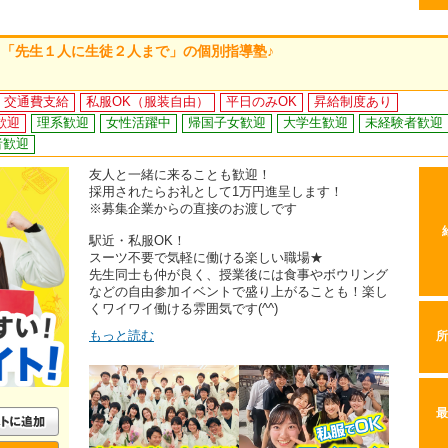
「先生１人に生徒２人まで」の個別指導塾♪
交通費支給
私服OK（服装自由）
平日のみOK
昇給制度あり
歓迎
理系歓迎
女性活躍中
帰国子女歓迎
大学生歓迎
未経験者歓迎
者歓迎
友人と一緒に来ることも歓迎！
採用されたらお礼として1万円進呈します！
※募集企業からの直接のお渡しです
駅近・私服OK！
スーツ不要で気軽に働ける楽しい職場★
先生同士も仲が良く、授業後には食事やボウリング
などの自由参加イベントで盛り上がることも！楽し
くワイワイ働ける雰囲気です(^^)
もっと読む
所
最