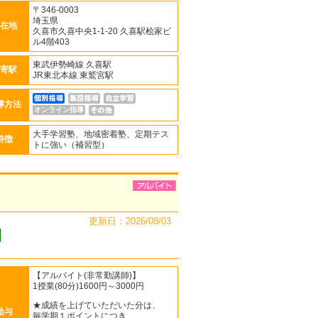
〒346-0003
埼玉県
在地
久喜市久喜中央1-1-20 久喜駅桧家ビ
ル4階403
東武伊勢崎線 久喜駅
寄駅
JR東北本線 東鷲宮駅
導方法
オンライン指導
大手学習塾、地域密着塾、定期テス
特徴
トに強い（補習型）
更新日：2026/08/03
【アルバイト(非常勤講師)】
1授業(80分)1600円～3000円
★成績を上げていただいた分は、
給与
毎学期１ポイントにつき