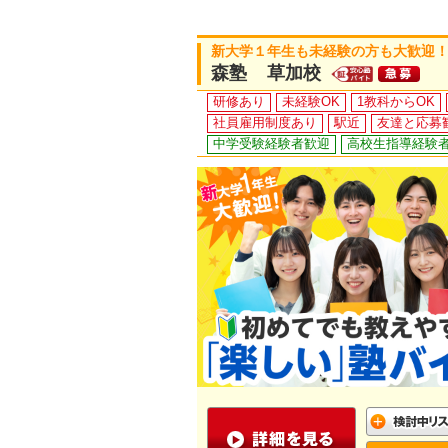
新大学１年生も未経験の方も大歓迎！
森塾 草加校
研修あり
未経験OK
1教科からOK
社員雇用制度あり
駅近
友達と応募
中学受験経験者歓迎
高校生指導経験