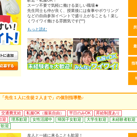
駅近・私服OK！
スーツ不要で気軽に働ける楽しい職場★
先生同士も仲が良く、授業後には食事やボウリング
などの自由参加イベントで盛り上がることも！楽し
くワイワイ働ける雰囲気です(^^)
所
もっと読む
最
指
「先生１人に生徒２人まで」の個別指導塾♪
交通費支給
私服OK（服装自由）
平日のみOK
昇給制度あり
歓迎
理系歓迎
女性活躍中
帰国子女歓迎
大学生歓迎
未経験者歓迎
者歓迎
友人と一緒に来ることも歓迎！