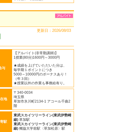
更新日：2026/08/03
【アルバイト(非常勤講師)】
1授業(80分)1600円～3000円
★成績を上げていただいた分は、
給与
毎学期１ポイントにつき
5000～10000円のボーナスあり！
（年３回）
★授業以外の作業も事務給有り。
〒340-0034
埼玉県
在地
草加市氷川町2134-1 アコール千曲2
階
東武スカイツリーライン(東武伊勢崎
線)
草加駅
寄駅
東武スカイツリーライン(東武伊勢崎
線)
獨協大学前駅〈草加松原〉駅