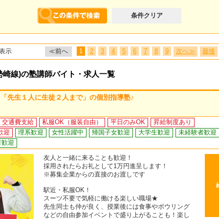
条件クリア
表示
≪前へ
1
2
3
4
5
6
7
8
9
次へ≫
最後
勢崎線)の塾講師バイト・求人一覧
「先生１人に生徒２人まで」の個別指導塾♪
交通費支給
私服OK（服装自由）
平日のみOK
昇給制度あり
歓迎
理系歓迎
女性活躍中
帰国子女歓迎
大学生歓迎
未経験者歓迎
者歓迎
友人と一緒に来ることも歓迎！
採用されたらお礼として1万円進呈します！
※募集企業からの直接のお渡しです
駅近・私服OK！
スーツ不要で気軽に働ける楽しい職場★
先生同士も仲が良く、授業後には食事やボウリング
などの自由参加イベントで盛り上がることも！楽し