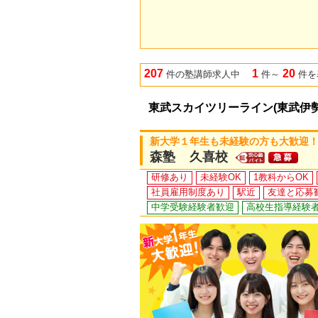
207
1
20
件の塾講師求人中
件～
件を
東武スカイツリーライン(東武伊
新大学１年生も未経験の方も大歓迎！
森塾 久喜校
研修あり
未経験OK
1教科からOK
社員雇用制度あり
駅近
友達と応募
中学受験経験者歓迎
高校生指導経験