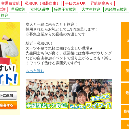
交通費支給
私服OK（服装自由）
平日のみOK
昇給制度あり
歓迎
理系歓迎
女性活躍中
帰国子女歓迎
大学生歓迎
未経験者歓迎
者歓迎
友人と一緒に来ることも歓迎！
採用されたらお礼として1万円進呈します！
※募集企業からの直接のお渡しです
駅近・私服OK！
スーツ不要で気軽に働ける楽しい職場★
先生同士も仲が良く、授業後には食事やボウリング
などの自由参加イベントで盛り上がることも！楽し
くワイワイ働ける雰囲気です(^^)
もっと読む
所
最
指