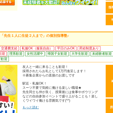
指
「先生１人に生徒２人まで」の個別指導塾♪
交通費支給
私服OK（服装自由）
平日のみOK
昇給制度あり
歓迎
理系歓迎
女性活躍中
帰国子女歓迎
大学生歓迎
未経験者歓迎
者歓迎
友人と一緒に来ることも歓迎！
採用されたらお礼として1万円進呈します！
※募集企業からの直接のお渡しです
駅近・私服OK！
スーツ不要で気軽に働ける楽しい職場★
先生同士も仲が良く、授業後には食事やボウリング
などの自由参加イベントで盛り上がることも！楽し
くワイワイ働ける雰囲気です(^^)
もっと読む
所