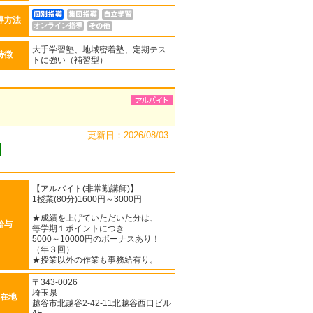
導方法
オンライン指導
大手学習塾、地域密着塾、定期テス
特徴
トに強い（補習型）
更新日：2026/08/03
【アルバイト(非常勤講師)】
1授業(80分)1600円～3000円
★成績を上げていただいた分は、
給与
毎学期１ポイントにつき
5000～10000円のボーナスあり！
（年３回）
★授業以外の作業も事務給有り。
〒343-0026
埼玉県
在地
越谷市北越谷2-42-11北越谷西口ビル