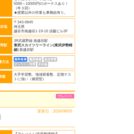
5000～10000円のボーナスあり！
（年３回）
★授業以外の作業も事務給有り。
〒343-0845
在地
埼玉県
越谷市南越谷1-19-10 須藤ビル3F
JR武蔵野線 南越谷駅
寄駅
東武スカイツリーライン(東武伊勢崎
線)
新越谷駅
導方法
オンライン指導
大手学習塾、地域密着塾、定期テス
特徴
トに強い（補習型）
更新日：2026/08/03