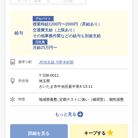
オンライン指導
その他
アルバイト
授業時給1200円〜2000円（昇給あり）
交通費支給（上限あり）
給与
その他事務作業などの給与も別途支給
正社員
月給25万円〜
JR埼京線 与野本町駅
最寄り駅
〒338-0011
埼玉県
所在地
さいたま市中央区新中里4-13-11
地域密着塾, 定期テストに強い（補習型）, 個性派塾
特徴
もっと見る
キープする
詳細を見る