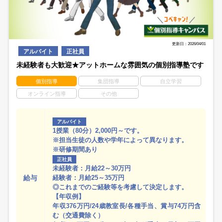
更新日：2026/04/01
アルバイト
正社員
未経験者も大歓迎★アットホームな雰囲気の個別指導塾です
個別指導
集団指導
自立学習
オンライン指導
その他
アルバイト
1授業（80分）2,000円～です。
※担当生徒の人数や学年によって異なります。
※研修期間あり
正社員
未経験者：月給22～30万円
給与
経験者：月給25～35万円
◎これまでのご経験等を考慮して決定します。
【年収例】
年収376万円/24歳教室長/各種手当、賞与74万円含
む（交通費除く）