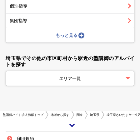
個別指導
集団指導
もっと見る
埼玉県でその他の市区町村から駅近の塾講師のアルバイ
トを探す
エリア一覧
塾講師バイト求人情報トップ
地域から探す
関東
埼玉県
埼玉県さいたま市中央
政令指定都市で埼玉県の県庁所在地であるさいたま市は、都心まで20キロ
利用規約