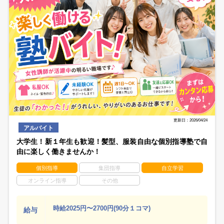
更新日：2026/04/24
アルバイト
大学生！新１年生も歓迎！髪型、服装自由な個別指導塾で自
由に楽しく働きませんか！
個別指導
集団指導
自立学習
オンライン指導
その他
時給2025円〜2700円(90分１コマ)
給与