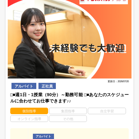
更新日：2026/07/20
アルバイト
正社員
□■週1日・1授業（90分）～勤務可能 □■あなたのスケジュー
ルに合わせてお仕事できます♪♪
個別指導
集団指導
自立学習
オンライン指導
その他
アルバイト