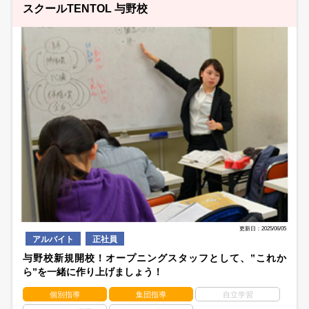
スクールTENTOL 与野校
更新日：2025/06/05
アルバイト
正社員
与野校新規開校！オープニングスタッフとして、”これか
ら”を一緒に作り上げましょう！
個別指導
集団指導
自立学習