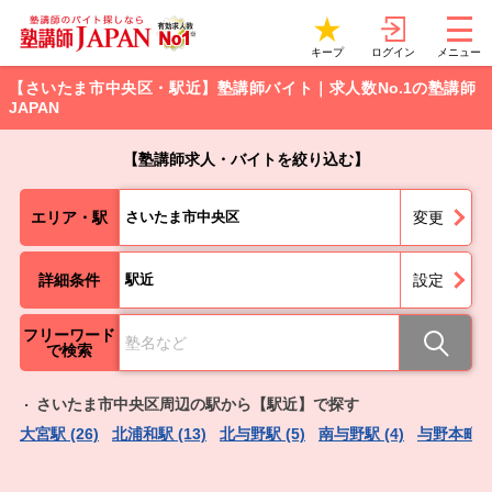
ログイン
キープ
メニュー
【さいたま市中央区・駅近】塾講師バイト｜求人数No.1の塾講師
JAPAN
【塾講師求人・バイトを絞り込む】
エリア・駅
さいたま市中央区
変更
詳細条件
駅近
設定
フリーワード
で検索
さいたま市中央区周辺の駅から【駅近】で探す
大宮駅 (26)
北浦和駅 (13)
北与野駅 (5)
南与野駅 (4)
与野本町駅 