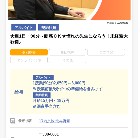
更新日：2026/06/23
アルバイト
契約社員
★週1日・90分～勤務ＯＫ★憧れの先生になろう！未経験大
歓迎♪
個別指導
集団指導
自立学習
オンライン指導
その他
アルバイト
1授業(90分)2,050円～3,000円
※授業前後5分ずつの準備給を含みます
給与
契約社員
月給15万円～18万円
※深夜手当含む
JR埼京線 北与野駅
最寄り駅
〒338-0001