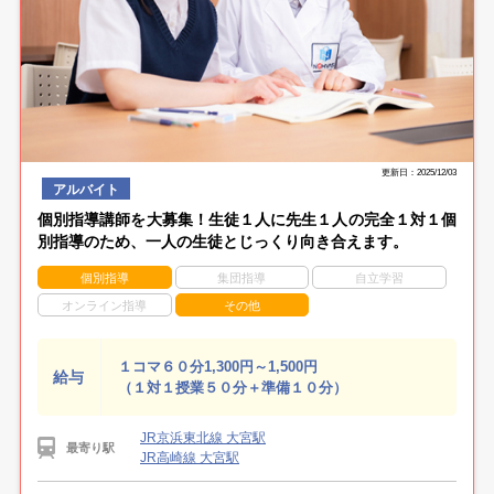
更新日：2025/12/03
アルバイト
個別指導講師を大募集！生徒１人に先生１人の完全１対１個
別指導のため、一人の生徒とじっくり向き合えます。
個別指導
集団指導
自立学習
オンライン指導
その他
１コマ６０分1,300円～1,500円
給与
（１対１授業５０分＋準備１０分）
JR京浜東北線 大宮駅
最寄り駅
JR高崎線 大宮駅