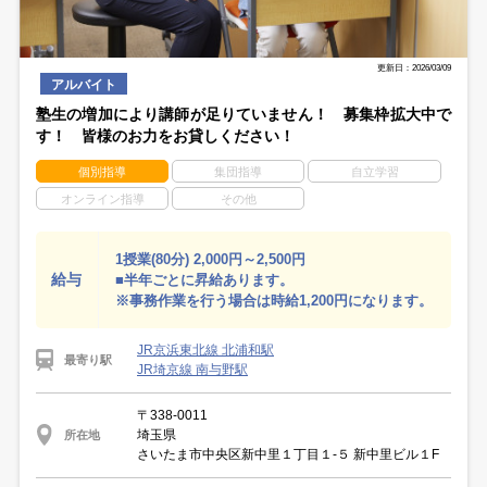
更新日：2026/03/09
アルバイト
塾生の増加により講師が足りていません！ 募集枠拡大中で
す！ 皆様のお力をお貸しください！
個別指導
集団指導
自立学習
オンライン指導
その他
1授業(80分) 2,000円～2,500円
給与
■半年ごとに昇給あります。
※事務作業を行う場合は時給1,200円になります。
JR京浜東北線 北浦和駅
最寄り駅
JR埼京線 南与野駅
〒338-0011
埼玉県
所在地
さいたま市中央区新中里１丁目１-５ 新中里ビル１F