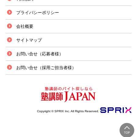
から30キロの距離にありベッドタウンとして人口が急増している街です。
国や県の行政機関が多くあり、関東地方の北部エリアの主要都市として注目
プライバシーポリシー
されています。市内には、埼玉スタジアムやさいたまスーパーアリーナなど
の人気スポットが数多くあり、スポーツが好きな方にはお勧めのエリアで
会社概要
す。 また、交通の利便性が非常に良いエリアで、特に浦和駅は、県や市の
行政機関が集まる市の中心駅です。駅周辺は大規模な商業施設やマスメディ
アが集積をしており、オフの日を満喫したい方にはお勧めです。 さいたま
サイトマップ
市には市内に本社を置く大手進学塾も多数あり、塾講師のアルバイトの求人
数も県内の他のエリアと比較して多い傾向にあります。たくさんの大学があ
お問い合せ（応募者様）
り学生数も多いエリアなので、好条件の求人は早めに押さえておいた方が良
いでしょう。さいたま市について さいたま市の紹介 埼玉県の東寄りに位置
するさいたま市は、10の行政区を有する政令指定都市です。さいたま市浦
お問い合せ（採用ご担当者様）
和区に埼玉県庁が置かれています。上尾市、川越市、春日部市など、県内の
12市と隣接しており、県内では秩父市に次いで2番目に広い面積を持つ自治
体です。 さいたま市は関東平野の中央部にあるため、市内全域が台地もし
くは低地となっており、山地や丘陵のような起伏の激しい地形は市内には存
在しません。 1970年当時、現在のさいたま市域には約66万人が暮らしてい
ました。その後、1990年になると人口は100万人を突破します。2017年現
在の人口はおよそ128万人で、日本で9番目に人口の多い市となっており、
Copyright © SPRIX Inc. All Rights Reserved.
上位に位置しています。 さいたま市の歴史 さいたま市にあるいくつかの遺
跡からは旧石器時代の遺物が出土しています。これは、この時代から人々が
居住していた証拠と言えるでしょう。奈良時代には、この地域に埼玉郡およ
び足立郡が置かれました。 戦国時代の頃には北条氏の勢力下に置かれるよ