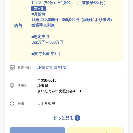
1コマ（90分）￥1,800～（＋前後給384円）
正社員
■月給制
月給 230,000円～350,000円（経験により優遇）
給与
残業手当別途
■想定年収
322万円～500万円
■賞与実績:年2回
JR埼京線 南与野駅
最寄り駅
〒338-0013
埼玉県
所在地
さいたま市中央区鈴谷4-5-15
大手学習塾
特徴
もっと見る