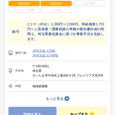
個別指導
集団指導
自立学習
オンライン指導
その他
1コマ（45分）1,300円〜1,500円。時給換算1,733
円〜と高単価！授業前後の準備や報告書作成の時
給与
間も、埼玉県最低賃金に基づき事務手当を支給し
ます。
JR埼京線 大宮駅
最寄り駅
JR埼京線 北与野駅
〒338-0001
埼玉県
所在地
さいたま市中央区上落合8-3-26 プルメリア大宮204
地域密着塾
特徴
もっと見る
キープする
詳細を見る