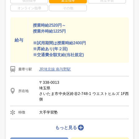
個別指導
集団指導
自立学習
オンライン指導
その他
授業時給2520円～
授業外時給1225円
給与
※試用期間は授業時給2400円
※昇給あり(年２回)
※交通費全額支給(当社規定)
JR埼京線 南与野駅
最寄り駅
〒338-0013
埼玉県
所在地
さいたま市中央区鈴谷2-748-1 ウエストヒルズ 1F西
側
大手学習塾
特徴
もっと見る