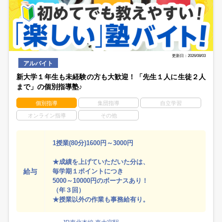
更新日：2026/08/03
アルバイト
新大学１年生も未経験の方も大歓迎！「先生１人に生徒２人
まで」の個別指導塾♪
個別指導
集団指導
自立学習
オンライン指導
その他
1授業(80分)1600円～3000円
★成績を上げていただいた分は、
給与
毎学期１ポイントにつき
5000～10000円のボーナスあり！
（年３回）
★授業以外の作業も事務給有り。