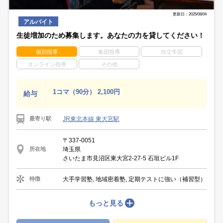
更新日：2025/08/04
アルバイト
生徒増加のため募集します。あなたの力を貸してください！
個別指導
集団指導
自立学習
オンライン指導
その他
1コマ（90分） 2,100円
給与
JR東北本線 東大宮駅
最寄り駅
〒337-0051
埼玉県
所在地
さいたま市見沼区東大宮2-27-5 石垣ビル1F
大手学習塾, 地域密着塾, 定期テストに強い（補習型）
特徴
もっと見る