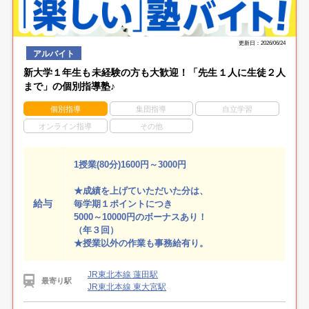
更新日：2026/06/24
アルバイト
新大学１年生も未経験の方も大歓迎！「先生１人に生徒２人
まで」の個別指導塾♪
個別指導
集団指導
自立学習
オンライン指導
その他
1授業(80分)1600円～3000円
★成績を上げていただいた分は、
給与
毎学期１ポイントにつき
5000～10000円のボーナスあり！
（年３回）
★授業以外の作業も事務給有り。
JR東北本線 蓮田駅
最寄り駅
JR東北本線 東大宮駅