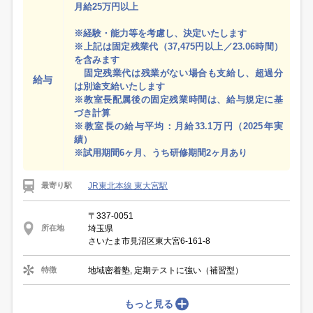
月給25万円以上
※経験・能力等を考慮し、決定いたします
※上記は固定残業代（37,475円以上／23.06時間）
を含みます
固定残業代は残業がない場合も支給し、超過分
給与
は別途支給いたします
※教室長配属後の固定残業時間は、給与規定に基
づき計算
※教室長の給与平均：月給33.1万円（2025年実
績）
※試用期間6ヶ月、うち研修期間2ヶ月あり
JR東北本線 東大宮駅
最寄り駅
〒337-0051
埼玉県
所在地
さいたま市見沼区東大宮6-161-8
地域密着塾, 定期テストに強い（補習型）
特徴
もっと見る