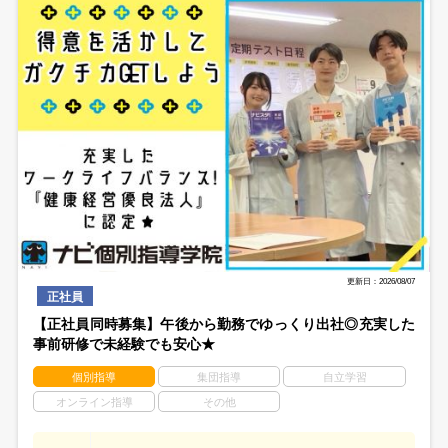
更新日：2026/08/07
正社員
【正社員同時募集】午後から勤務でゆっくり出社◎充実した
事前研修で未経験でも安心★
個別指導
集団指導
自立学習
オンライン指導
その他