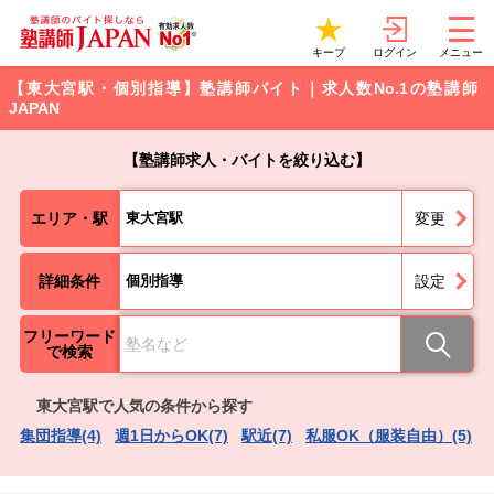
ログイン
キープ
メニュー
【東大宮駅・個別指導】塾講師バイト｜求人数No.1の塾講師
JAPAN
【塾講師求人・バイトを絞り込む】
エリア・駅
東大宮駅
変更
詳細条件
個別指導
設定
フリーワード
で検索
東大宮駅で人気の条件から探す
集団指導(4)
週1日からOK(7)
駅近(7)
私服OK（服装自由）(5)