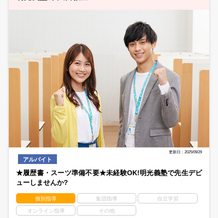
更新日：2025/09/29
アルバイト
★履歴書・スーツ準備不要★未経験OK!明光義塾で先生デビ
ューしませんか?
個別指導
集団指導
自立学習
オンライン指導
その他