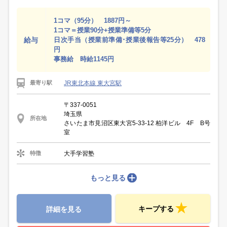
1コマ（95分） 1887円～
1コマ＝授業90分+授業準備等5分
給与
日次手当（授業前準備･授業後報告等25分） 478
円
事務給 時給1145円
JR東北本線 東大宮駅
最寄り駅
〒337-0051
埼玉県
所在地
さいたま市見沼区東大宮5‐33‐12 柏洋ビル 4F B号
室
大手学習塾
特徴
もっと見る
キープする
詳細を見る