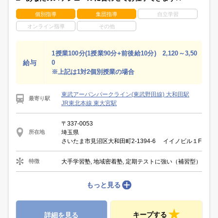
個別指導
集団指導
自立学習
オンライン指導
その他
1授業100分(1授業90分+前後給10分) 2,120～3,50
給与
0
※上記は1対2個別授業の場合
東武アーバンパークライン(東武野田線) 大和田駅
最寄り駅
JR東北本線 東大宮駅
〒337-0053
埼玉県
所在地
さいたま市見沼区大和田町2-1394-6 イイノビル１F
大手学習塾, 地域密着塾, 定期テストに強い（補習型）
特徴
もっと見る
キープする
詳細を見る