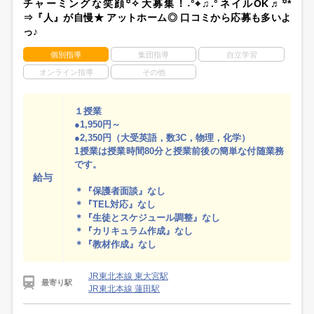
チャーミングな笑顔꙳✧大募集！˖°⌖♫.°ネイルOK♬꙳*
⇒『人』が自慢★ アットホーム◎ 口コミから応募も多いよ
っ♪
個別指導
集団指導
自立学習
オンライン指導
その他
１授業
●1,950円～
●2,350円（大受英語，数3C，物理，化学）
1授業は授業時間80分と授業前後の簡単な付随業務
です。
給与
＊『保護者面談』なし
＊『TEL対応』なし
＊『生徒とスケジュール調整』なし
＊『カリキュラム作成』なし
＊『教材作成』なし
JR東北本線 東大宮駅
最寄り駅
JR東北本線 蓮田駅