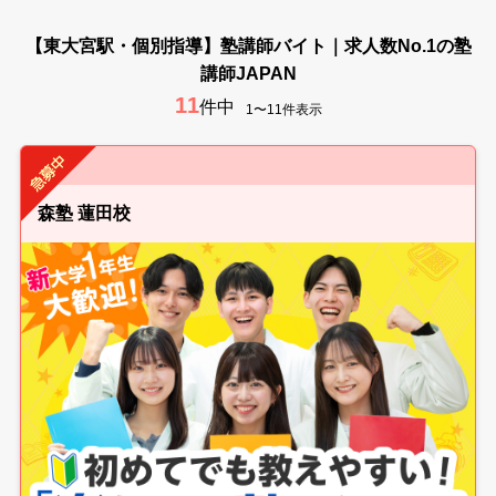
【東大宮駅・個別指導】塾講師バイト｜求人数No.1の塾
講師JAPAN
11
件中
1〜11件表示
森塾 蓮田校