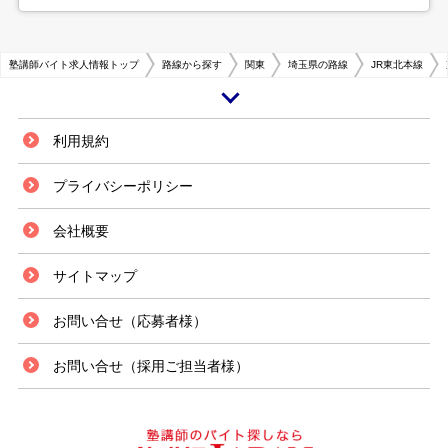
塾講師バイト求人情報トップ
路線から探す
関東
埼玉県の路線
JR東北本線
埼玉県にある東大宮には、JR東日本東北線が通っており、通学や通勤に多
利用規約
くの方が利用するエリアとなっています。バスの路線もかなりあるため、遠
方からでもアクセスしやすい環境が整っています。大型ショッピングモール
プライバシーポリシー
や銀行も駅周辺に設置されており、暮らしやすい地域です。 教育機関も比
較的駅の近くに存在し、東大宮駅西口には埼玉県立大宮工業高校があり、東
会社概要
口側には芝浦工業大学のキャンパスがあります。中学生から大学生の学生が
よく利用されています。 学生が多い分、塾に通う生徒数も多く、塾講師の
アルバイトの求人は、この生徒数の増加に対応できるよう常に掲示している
サイトマップ
状態です。付近の大学が少ないため、塾講師不足が続いているので、採用は
されやすいのではないでしょうか。
お問い合せ（応募者様）
お問い合せ（採用ご担当者様）