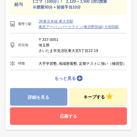
1コマ（100分）/ 2,120～3,500 1対2授業
給与
※授業90分＋前後手当10分
JR東北本線 東大宮駅
最寄り駅
東武アーバンパークライン(東武野田線) 大和田駅
〒337-0051
埼玉県
所在地
さいたま市見沼区東大宮5丁目22-19
大手学習塾, 地域密着塾, 定期テストに強い（補習型）
特徴
もっと見る
キープする
詳細を見る
応募する