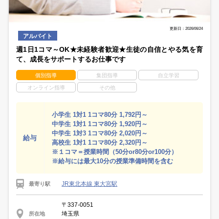
更新日：2026/06/24
アルバイト
週1日1コマ～OK★未経験者歓迎★生徒の自信とやる気を育
て、成長をサポートするお仕事です
個別指導
集団指導
自立学習
オンライン指導
その他
小学生 1対1 1コマ80分 1,792円～
中学生 1対1 1コマ80分 1,920円～
中学生 1対3 1コマ80分 2,020円～
給与
高校生 1対1 1コマ80分 2,320円～
※１コマ＝授業時間（50分or80分or100分）
※給与には最大10分の授業準備時間を含む
JR東北本線 東大宮駅
最寄り駅
〒337-0051
埼玉県
所在地