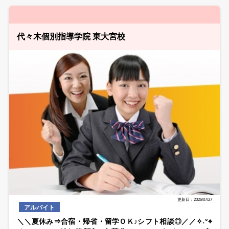
代々木個別指導学院 東大宮校
更新日：2026/07/27
アルバイト
＼＼夏休み⇒合宿・帰省・留学ＯＫ♪シフト相談◎／／✧˖°⌖