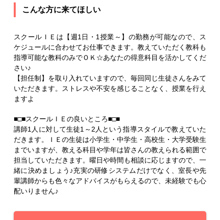
こんな方に来てほしい
スクールＩＥは【週1日・1授業～】の勤務が可能なので、ス
ケジュールに合わせてお仕事できます。教えていただく教科も
指導可能な教科のみでＯＫ☆あなたの得意科目を活かしてくだ
さい♪
【担任制】を取り入れていますので、毎回同じ生徒さんをみて
いただきます。ストレスや不安を感じることなく、授業を行え
ますよ
■□■スクールＩＥの良いところ■□■
講師1人に対して生徒1～2人という指導スタイルで教えていた
だきます。ＩＥの生徒は小学生・中学生・高校生・大学受験生
までいますが、教える科目や学年は皆さんの教えられる範囲で
担当していただきます。曜日や時間も相談に応じますので、一
緒に決めましょう♪充実の研修システムだけでなく、室長や先
輩講師からも色々なアドバイスがもらえるので、未経験でも心
配いりません♪